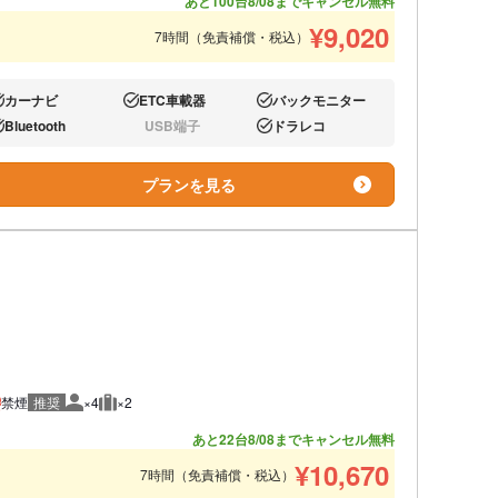
あと100台
8/08までキャンセル無料
¥
9,020
7時間（免責補償・税込）
カーナビ
ETC車載器
バックモニター
り:
あり:
あり:
Bluetooth
USB端子
ドラレコ
り:
なし:
あり:
プランを見る
禁煙
推奨
×4
×2
推奨人数
推奨荷物
あと22台
8/08までキャンセル無料
¥
10,670
7時間（免責補償・税込）