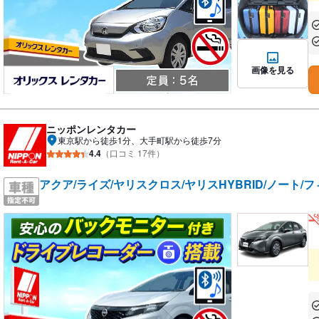
あ
あ
画像を見る
ニッポンレンタカー
東京駅から徒歩1分、大手町駅から徒歩7分
4.4
（口コミ 17件）
アクア/ライズ/ヤリスクロス/ヤリスHYBRID/ノート/フ
あ