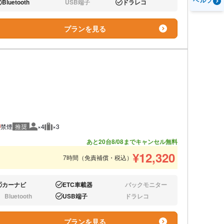
ヘルプ
Bluetooth
USB端子
ドラレコ
り:
なし:
あり:
プランを見る
禁煙
推奨
×4
×3
推奨人数
推奨荷物
あと20台
8/08までキャンセル無料
¥
12,320
7時間（免責補償・税込）
カーナビ
ETC車載器
バックモニター
り:
あり:
なし:
Bluetooth
USB端子
ドラレコ
し:
あり:
なし:
プランを見る