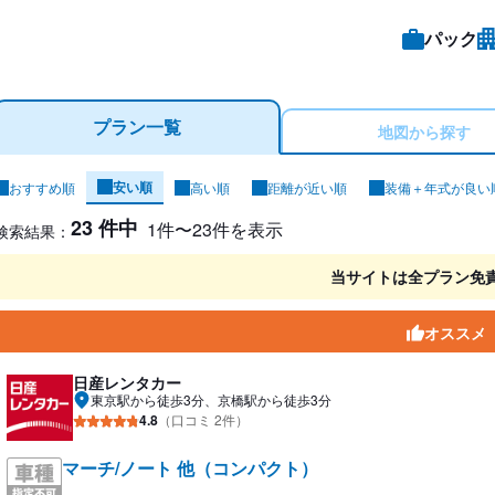
パック
プラン一覧
地図から探す
安い順
おすすめ順
高い順
距離が近い順
装備＋年式が良い
ンタカー検索結果
23 件中
1件〜23件を表示
検索結果：
当サイトは全プラン免
オススメ
日産レンタカー
東京駅から徒歩3分、京橋駅から徒歩3分
4.8
（口コミ 2件）
マーチ/ノート 他（コンパクト）