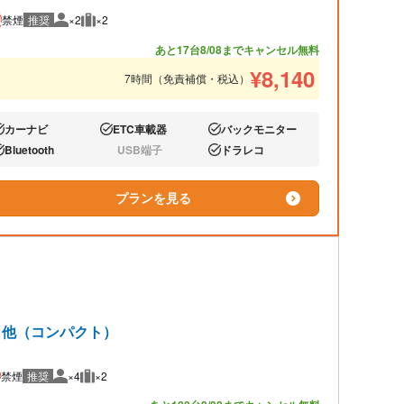
禁煙
推奨
×2
×2
推奨人数
推奨荷物
あと17台
8/08までキャンセル無料
¥
8,140
7時間（免責補償・税込）
カーナビ
ETC車載器
バックモニター
り:
あり:
あり:
Bluetooth
USB端子
ドラレコ
り:
なし:
あり:
プランを見る
ト 他（コンパクト）
禁煙
推奨
×4
×2
推奨人数
推奨荷物