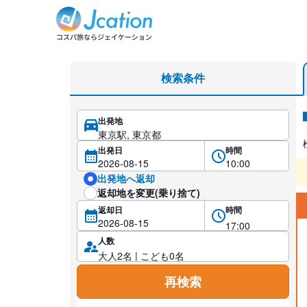
レンタカー検索・比較
検索条件
出発地
レ
出発日
時間
出発地へ返却
返却地を変更(乗り捨て)
返却日
時間
人数
再検索