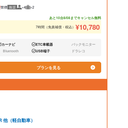
禁煙
推奨
×4
×2
推奨人数
推奨荷物
あと10台
8/08までキャンセル無料
¥
10,780
7時間（免責補償・税込）
カーナビ
ETC車載器
バックモニター
り:
あり:
なし:
Bluetooth
USB端子
ドラレコ
し:
あり:
なし:
プランを見る
ンR 他（軽自動車）