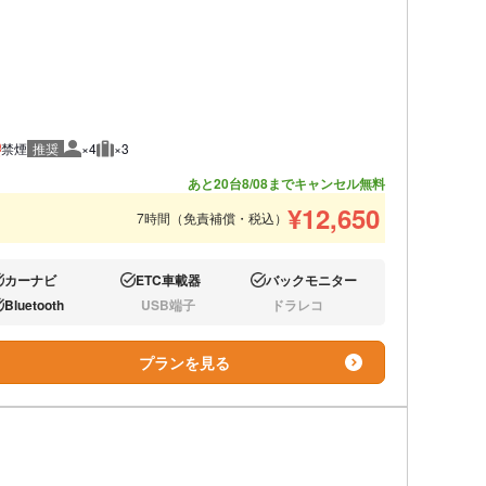
禁煙
推奨
×4
×3
推奨人数
推奨荷物
あと20台
8/08までキャンセル無料
¥
12,650
7時間（免責補償・税込）
カーナビ
ETC車載器
バックモニター
り:
あり:
あり:
Bluetooth
USB端子
ドラレコ
り:
なし:
なし:
プランを見る