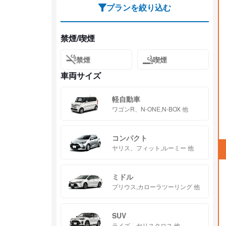
プランを絞り込む
禁煙/喫煙
禁煙
喫煙
車両サイズ
軽自動車
ワゴンR、N-ONE,N-BOX 他
コンパクト
ヤリス、フィット,ルーミー 他
ミドル
プリウス,カローラツーリング 他
SUV
ライズ、ヤリスクロス 他