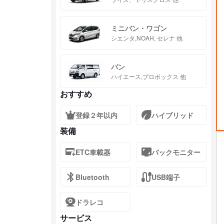
ミニバン・ワゴン
シエンタ,NOAH, セレナ 他
バン
ハイエース,プロボックス 他
おすすめ
登録２年以内
ハイブリッド
装備
ETC車載器
バックモニター
Bluetooth
USB端子
ドラレコ
サービス