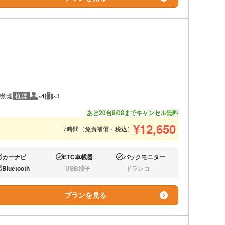
禁煙
推奨
×4
×3
推奨人数
推奨荷物
あと20台
8/08までキャンセル無料
¥
12,650
7時間（免責補償・税込）
カーナビ
ETC車載器
バックモニター
り:
あり:
あり:
Bluetooth
USB端子
ドラレコ
り:
なし:
なし:
プランを見る