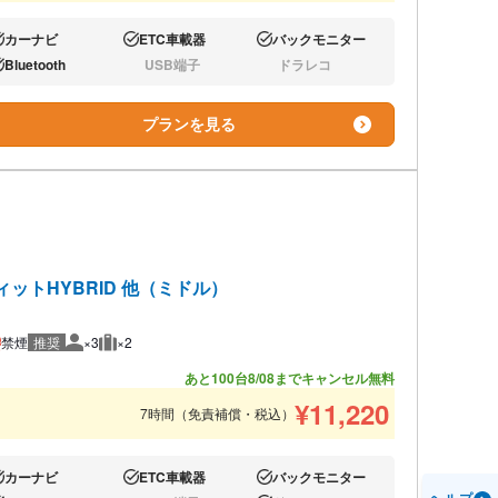
カーナビ
ETC車載器
バックモニター
り:
あり:
あり:
Bluetooth
USB端子
ドラレコ
り:
なし:
なし:
プランを見る
ィットHYBRID 他（ミドル）
禁煙
推奨
×3
×2
推奨人数
推奨荷物
あと100台
8/08までキャンセル無料
¥
11,220
7時間（免責補償・税込）
カーナビ
ETC車載器
バックモニター
り:
あり:
あり: