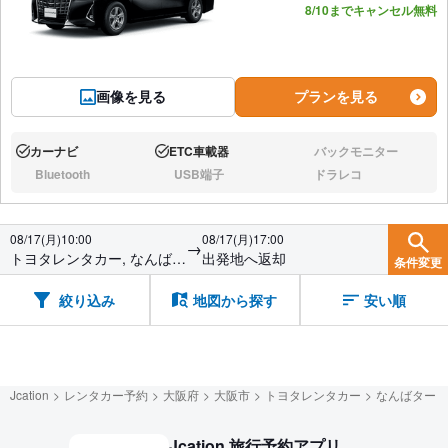
8/10までキャンセル無料
画像を見る
プランを見る
カーナビ
ETC車載器
バックモニター
あり:
あり:
なし:
Bluetooth
USB端子
ドラレコ
なし:
なし:
なし:
08/17(月)10:00
08/17(月)17:00
→
トヨタレンタカー, なんばタ
出発地へ返却
条件変更
ーミナル
絞り込み
地図から探す
安い順
Jcation
レンタカー予約
大阪府
大阪市
トヨタレンタカー
なんばターミ
Jcation 旅行予約アプリ