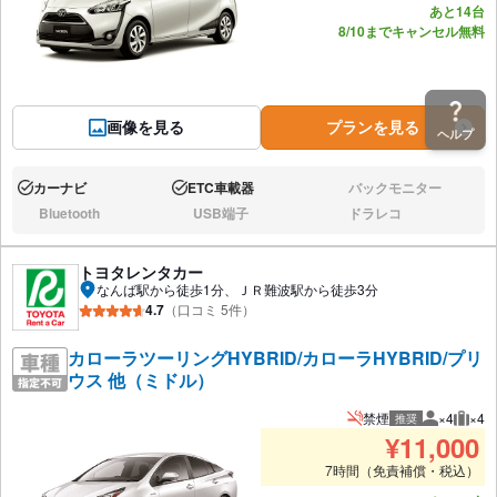
あと14台
8/10までキャンセル無料
画像を見る
プランを見る
ヘルプ
カーナビ
ETC車載器
バックモニター
あり:
あり:
なし:
Bluetooth
USB端子
ドラレコ
なし:
なし:
なし:
トヨタレンタカー
なんば駅から徒歩1分、ＪＲ難波駅から徒歩3分
4.7
（口コミ 5件）
カローラツーリングHYBRID/カローラHYBRID/プリ
ウス 他（ミドル）
禁煙
×4
×4
推奨
推奨人数
推奨
¥
11,000
7時間（免責補償・税込）