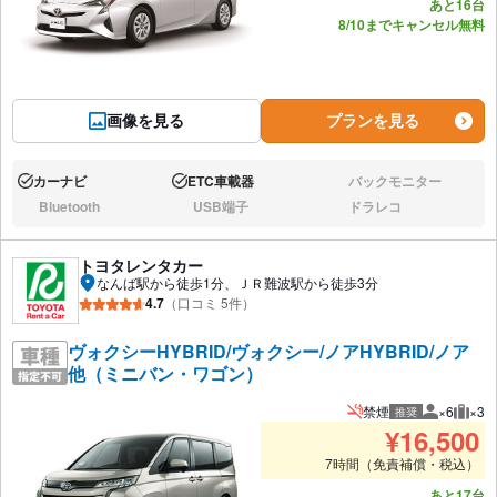
あと16台
8/10までキャンセル無料
画像を見る
プランを見る
カーナビ
ETC車載器
バックモニター
あり:
あり:
なし:
Bluetooth
USB端子
ドラレコ
なし:
なし:
なし:
トヨタレンタカー
なんば駅から徒歩1分、ＪＲ難波駅から徒歩3分
4.7
（口コミ 5件）
ヴォクシーHYBRID/ヴォクシー/ノアHYBRID/ノア
他（ミニバン・ワゴン）
禁煙
×6
×3
推奨
推奨人数
推奨
¥
16,500
7時間（免責補償・税込）
あと17台