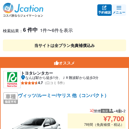
予約確認
メニュー
レンタカー検索・比較
レンタカー検索結果
6 件中
1件〜6件を表示
検索結果：
当サイトは全プラン免責補償込み
オススメ
トヨタレンタカー
なんば駅から徒歩1分、ＪＲ難波駅から徒歩3分
4.7
（口コミ 5件）
ヴィッツ/ルーミー/ヤリス 他（コンパクト）
禁煙
×4
×2
推奨
推奨人数
推奨
¥
7,700
7時間（免責補償・税込）