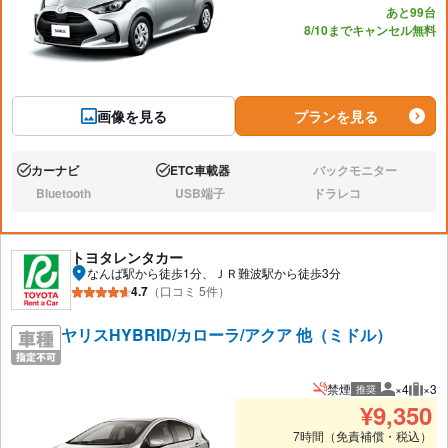
あと99台
8/10までキャンセル無料
画像を見る
プランを見る
カーナビ
ETC車載器
バックモニター
あり:
あり:
なし:
Bluetooth
USB端子
ドラレコ
なし:
なし:
なし:
トヨタレンタカー
なんば駅から徒歩1分、ＪＲ難波駅から徒歩3分
4.7
（口コミ 5件）
ヤリスHYBRID/カローラ/アクア 他（ミドル）
禁煙
×4
×3
推奨
推奨人数
推奨
¥
9,350
7時間（免責補償・税込）