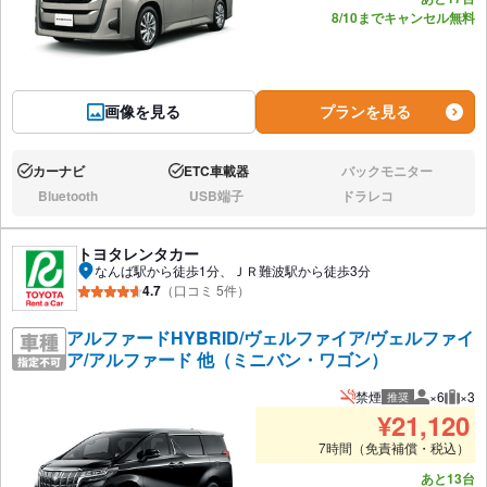
8/10までキャンセル無料
画像を見る
プランを見る
カーナビ
ETC車載器
バックモニター
あり:
あり:
なし:
Bluetooth
USB端子
ドラレコ
なし:
なし:
なし:
トヨタレンタカー
なんば駅から徒歩1分、ＪＲ難波駅から徒歩3分
4.7
（口コミ 5件）
アルファードHYBRID/ヴェルファイア/ヴェルファイ
ア/アルファード 他（ミニバン・ワゴン）
禁煙
×6
×3
推奨
推奨人数
推奨
¥
21,120
7時間（免責補償・税込）
あと13台