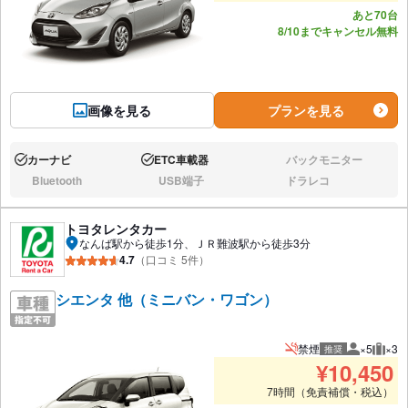
あと70台
8/10までキャンセル無料
画像を見る
プランを見る
カーナビ
ETC車載器
バックモニター
あり:
あり:
なし:
Bluetooth
USB端子
ドラレコ
なし:
なし:
なし:
トヨタレンタカー
なんば駅から徒歩1分、ＪＲ難波駅から徒歩3分
4.7
（口コミ 5件）
シエンタ 他（ミニバン・ワゴン）
禁煙
×5
×3
推奨
推奨人数
推奨
¥
10,450
7時間（免責補償・税込）