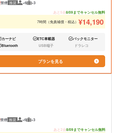
禁煙
推奨
×6
×3
推奨人数
推奨荷物
あと5台
8/09までキャンセル無料
¥
14,190
7時間（免責補償・税込）
カーナビ
ETC車載器
バックモニター
り:
あり:
あり:
Bluetooth
USB端子
ドラレコ
り:
なし:
なし:
プランを見る
禁煙
推奨
×6
×3
推奨人数
推奨荷物
あと2台
8/09までキャンセル無料