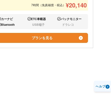
¥
20,140
7時間（免責補償・税込）
カーナビ
ETC車載器
バックモニター
り:
あり:
あり:
Bluetooth
USB端子
ドラレコ
り:
なし:
なし:
プランを見る
ヘルプ