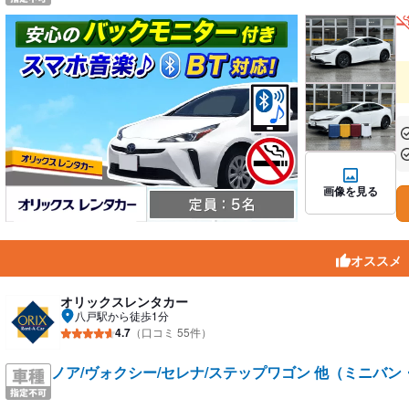
あ
あ
画像を見る
オススメ
オリックスレンタカー
八戸駅から徒歩1分
4.7
（口コミ 55件）
ノア/ヴォクシー/セレナ/ステップワゴン 他（ミニバン