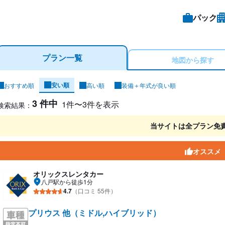
パック
プラン一覧
地図から探す
安い順
おすすめ順
高い順
装備＋年式が良い順
ンタカー検索結果
3 件中
1件〜3件を表示
検索結果：
当サイトは全プラン免
オススメ
オリックスレンタカー
八戸駅から徒歩1分
4.7
（口コミ 55件）
プリウス 他（ミドル,ハイブリッド）