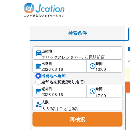
レンタカー検索・比較
検索条件
出発地
レ
出発日
時間
出発地へ返却
返却地を変更(乗り捨て)
返却日
時間
人数
再検索