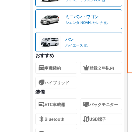
ミニバン・ワゴン
シエンタ,NOAH, セレナ 他
バン
ハイエース 他
おすすめ
車種確約
登録２年以内
ハイブリッド
装備
ETC車載器
バックモニター
Bluetooth
USB端子