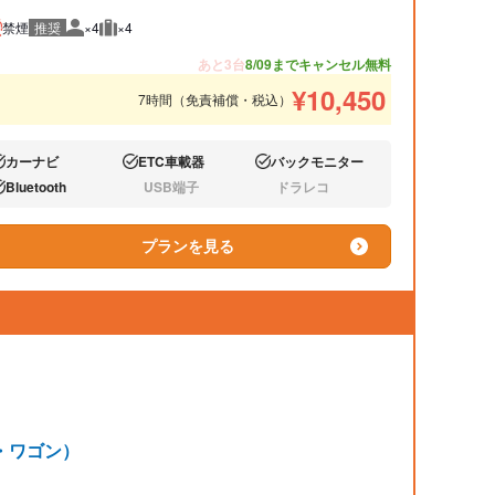
禁煙
推奨
×4
×4
推奨人数
推奨荷物
あと3台
8/09までキャンセル無料
¥
10,450
7時間（免責補償・税込）
カーナビ
ETC車載器
バックモニター
り:
あり:
あり:
Bluetooth
USB端子
ドラレコ
り:
なし:
なし:
プランを見る
・ワゴン）