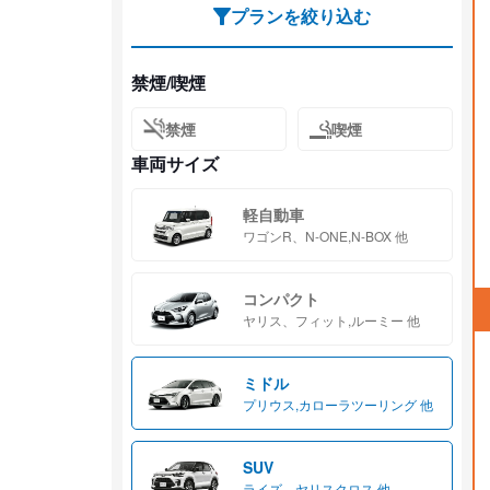
プランを絞り込む
禁煙/喫煙
禁煙
喫煙
車両サイズ
軽自動車
ワゴンR、N-ONE,N-BOX 他
コンパクト
ヤリス、フィット,ルーミー 他
ミドル
プリウス,カローラツーリング 他
SUV
ライズ、ヤリスクロス 他