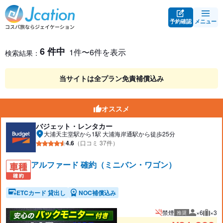
予約確認
メニュー
レンタカー検索・比較
レンタカー検索結果
6 件中
1件〜6件を表示
検索結果：
当サイトは全プラン免責補償込み
オススメ
バジェット・レンタカー
大浦天主堂駅から1駅 大浦海岸通駅から徒歩25分
4.6
（口コミ 37件）
アルファード 確約（ミニバン・ワゴン）
ETCカード 貸出し
NOC補償込み
禁煙
×6
×3
推奨
推奨人数
推奨