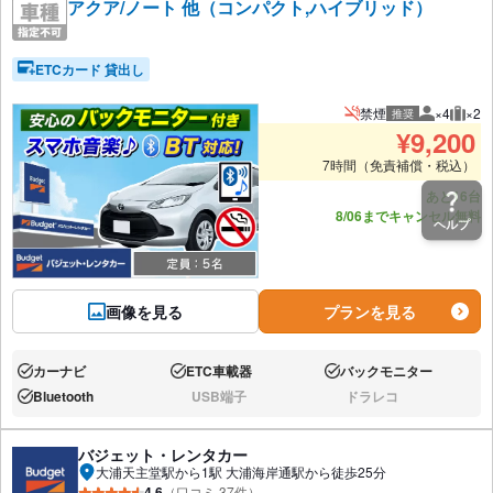
アクア/ノート 他（コンパクト,ハイブリッド）
ETCカード 貸出し
禁煙
×4
×2
推奨
推奨人数
推奨
¥
9,200
7時間（免責補償・税込）
あと16台
8/06までキャンセル無料
ヘルプ
画像を見る
プランを見る
カーナビ
ETC車載器
バックモニター
あり:
あり:
あり:
Bluetooth
USB端子
ドラレコ
あり:
なし:
なし:
バジェット・レンタカー
大浦天主堂駅から1駅 大浦海岸通駅から徒歩25分
4.6
（口コミ 37件）