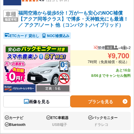
福岡空港から徒歩5分！万が一も安心のNOC補償
【アクア同等クラス】で博多・天神観光にも最適！
／ アクア/ノート 他（コンパクト,ハイブリッド）
ETCカード 貸出し
NOC補償込み
禁煙
×4
×2
推奨
推奨人数
推奨
¥
9,700
7時間（免責補償・税込）
あと16台
8/06までキャンセル無料
画像を見る
プランを見る
カーナビ
ETC車載器
バックモニター
あり:
あり:
あり:
Bluetooth
USB端子
ドラレコ
あり:
なし:
なし: