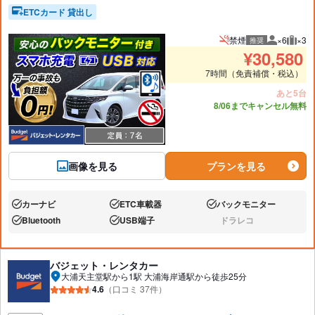
ETCカード 貸出し
禁煙
×6
×3
推奨
推奨人数
推奨
¥
30,580
7時間（免責補償・税込）
あと5台
8/06までキャンセル無料
画像を見る
プランを見る
カーナビ
ETC車載器
バックモニター
あり:
あり:
あり:
Bluetooth
USB端子
ドラレコ
あり:
あり:
なし:
バジェット・レンタカー
大浦天主堂駅から1駅 大浦海岸通駅から徒歩25分
4.6
（口コミ 37件）