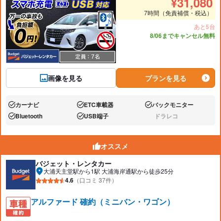
¥
31,080
7時間（免責補償・税込）
あと5台
8/06までキャンセル無料
画像を見る
プランを見る
カーナビ
ETC車載器
バックモニター
あり:
あり:
あり:
Bluetooth
USB端子
ドラレコ
あり:
あり:
なし:
オススメ
バジェット・レンタカー
大浦天主堂駅から1駅 大浦海岸通駅から徒歩25分
4.6
（口コミ 37件）
アルファード 確約（ミニバン・ワゴン）