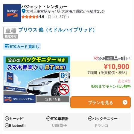
バジェット・レンタカー
大浦天主堂駅から1駅 大浦海岸通駅から徒歩25分
4.6
（口コミ 37件）
プリウス 他（ミドル,ハイブリッド）
ETCカード 貸出し
禁煙
×4
×4
推奨
推奨人数
推奨
¥
10,900
7時間（免責補償・税込）
あと4台
8/06までキャンセル無料
プランを見る
カーナビ
ETC車載器
バックモニター
あり:
あり:
あり:
Bluetooth
USB端子
ドラレコ
あり:
なし:
なし: