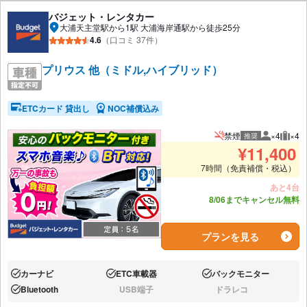
バジェット・レンタカー
大浦天主堂駅から1駅 大浦海岸通駅から徒歩25分
4.6
（口コミ 37件）
プリウス 他（ミドル,ハイブリッド）
ETCカード 貸出し
NOC補償込み
禁煙
×4
×4
推奨
推奨人数
推奨
¥
11,400
7時間（免責補償・税込）
あと4台
8/06までキャンセル無料
プランを見る
カーナビ
ETC車載器
バックモニター
あり:
あり:
あり:
Bluetooth
USB端子
ドラレコ
あり:
なし:
なし: