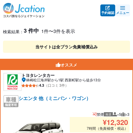
予約確認
メニュー
レンタカー検索・比較
レンタカー検索結果
3 件中
1件〜3件を表示
検索結果：
当サイトは全プラン免責補償込み
オススメ
トヨタレンタカー
林崎松江海岸駅から1駅 西新町駅から徒歩13分
4.3
（口コミ 3件）
シエンタ 他（ミニバン・ワゴン）
禁煙
×5
×3
推奨
推奨人数
推奨
¥
12,320
7時間（免責補償・税込）