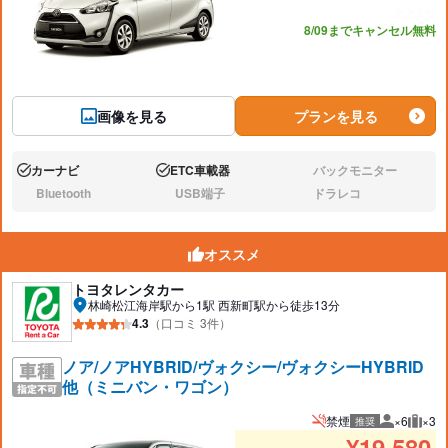
あと2台
8/09までキャンセル無料
画像を見る
プランを見る
カーナビ
ETC車載器
バックモニター
あり:
あり:
なし:
Bluetooth
USB端子
ドラレコ
なし:
なし:
なし:
オススメ
トヨタレンタカー
林崎松江海岸駅から1駅 西新町駅から徒歩13分
4.3
（口コミ 3件）
ノア/ノアHYBRID/ヴォクシー/ヴォクシーHYBRID
他（ミニバン・ワゴン）
禁煙
×6
×3
推奨
推奨人数
推奨
¥
19,580