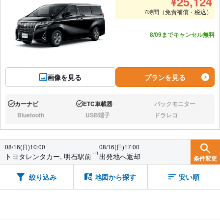
¥
25,124
7時間（免責補償・税込）
あと6台
8/09までキャンセル無料
画像を見る
プランを見る
カーナビ
ETC車載器
バックモニター
あり:
あり:
なし:
Bluetooth
USB端子
ドラレコ
なし:
なし:
なし:
08/16(日)10:00
08/16(日)17:00
→
トヨタレンタカー, 明石駅前
出発地へ返却
条件変更
絞り込み
地図から探す
安い順