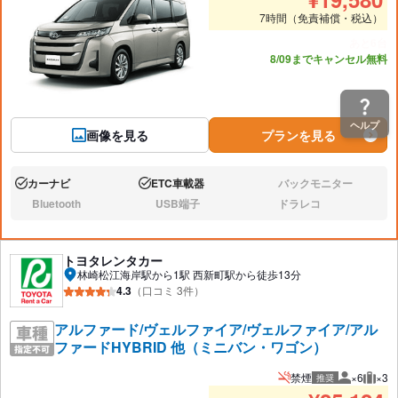
7時間（免責補償・税込）
あと6台
8/09までキャンセル無料
ヘルプ
画像を見る
プランを見る
カーナビ
ETC車載器
バックモニター
あり:
あり:
なし:
Bluetooth
USB端子
ドラレコ
なし:
なし:
なし:
トヨタレンタカー
林崎松江海岸駅から1駅 西新町駅から徒歩13分
4.3
（口コミ 3件）
アルファード/ヴェルファイア/ヴェルファイア/アル
ファードHYBRID 他（ミニバン・ワゴン）
禁煙
×6
×3
推奨
推奨人数
推奨