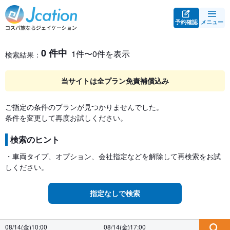
予約確認
メニュー
レンタカー検索・比較
レンタカー検索結果
0 件中
1件〜0件を表示
検索結果：
当サイトは全プラン免責補償込み
ご指定の条件のプランが見つかりませんでした。
条件を変更して再度お試しください。
検索のヒント
・車両タイプ、オプション、会社指定などを解除して再検索をお試
しください。
指定なしで検索
08/14(金)10:00
08/14(金)17:00