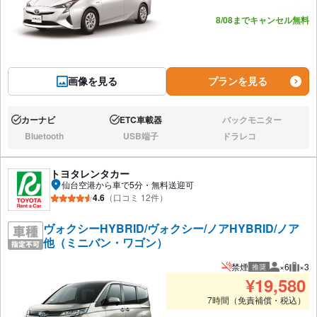
あと8台
8/08までキャンセル無料
画像を見る
プランを見る
カーナビ
ETC車載器
バックモニター
あり:
あり:
なし:
Bluetooth
USB端子
ドラレコ
なし:
なし:
なし:
トヨタレンタカー
仙台空港から車で5分・無料送迎可
4.6
（口コミ 12件）
ヴォクシーHYBRID/ヴォクシー/ノアHYBRID/ノア
他（ミニバン・ワゴン）
禁煙
×6
×3
推奨
推奨人数
推奨
¥
19,580
7時間（免責補償・税込）