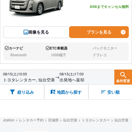
あと1台
8/08までキャンセル無料
画像を見る
プランを見る
カーナビ
ETC車載器
バックモニター
あり:
あり:
なし:
Bluetooth
USB端子
ドラレコ
なし:
なし:
なし:
08/15(土)10:00
08/15(土)17:00
→
トヨタレンタカー, 仙台空港
出発地へ返却
条件変更
絞り込み
地図から探す
安い順
Jcation
レンタカー予約
宮城県
仙台空港
トヨタレンタカー
仙台空港