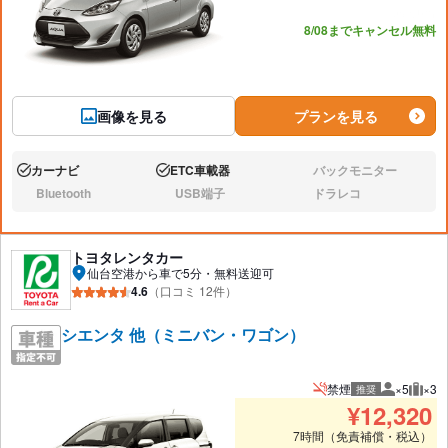
あと6台
8/08までキャンセル無料
画像を見る
プランを見る
カーナビ
ETC車載器
バックモニター
あり:
あり:
なし:
Bluetooth
USB端子
ドラレコ
なし:
なし:
なし:
トヨタレンタカー
仙台空港から車で5分・無料送迎可
4.6
（口コミ 12件）
シエンタ 他（ミニバン・ワゴン）
禁煙
×5
×3
推奨
推奨人数
推奨
¥
12,320
7時間（免責補償・税込）