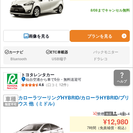
あと1台
8/08までキャンセル無料
画像を見る
プランを見る
カーナビ
ETC車載器
バックモニター
あり:
あり:
なし:
Bluetooth
USB端子
ドラレコ
なし:
なし:
なし:
トヨタレンタカー
仙台空港から車で5分・無料送迎可
ヘルプ
4.6
（口コミ 12件）
カローラツーリングHYBRID/カローラHYBRID/プリ
ウス 他（ミドル）
禁煙
×4
×4
推奨
推奨人数
推奨
¥
12,980
7時間（免責補償・税込）