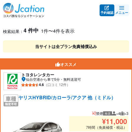
予約確認
メニュー
レンタカー検索・比較
レンタカー検索結果
4 件中
1件〜4件を表示
検索結果：
当サイトは全プラン免責補償込み
オススメ
トヨタレンタカー
仙台空港から車で5分・無料送迎可
4.6
（口コミ 12件）
ヤリスHYBRID/カローラ/アクア 他（ミドル）
禁煙
×4
×3
推奨
推奨人数
推奨
¥
11,000
7時間（免責補償・税込）