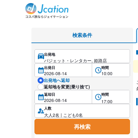
レンタカー検索・比較
検索条件
出発地
レ
出発日
時間
出発地へ返却
返却地を変更(乗り捨て)
返却日
時間
人数
再検索