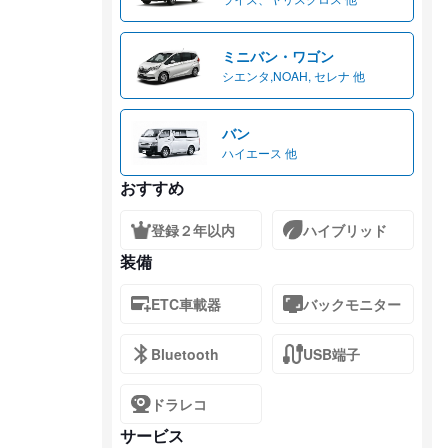
ミニバン・ワゴン
シエンタ,NOAH, セレナ 他
バン
ハイエース 他
おすすめ
登録２年以内
ハイブリッド
装備
ETC車載器
バックモニター
Bluetooth
USB端子
ドラレコ
サービス