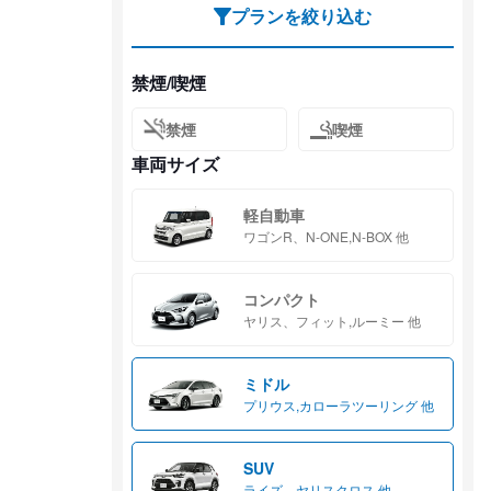
プランを絞り込む
禁煙/喫煙
禁煙
喫煙
車両サイズ
軽自動車
ワゴンR、N-ONE,N-BOX 他
コンパクト
ヤリス、フィット,ルーミー 他
ミドル
プリウス,カローラツーリング 他
SUV
ライズ、ヤリスクロス 他