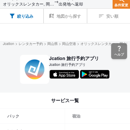
→
オリックスレンタカー, 岡山
出発地へ返却
条件変更
空港店
絞り込み
地図から探す
安い順
Jcation
レンタカー予約
岡山県
岡山空港
オリックスレンタカー
岡山空
ヘルプ
Jcation 旅行予約アプリ
Jcation 旅行予約アプリ
サービス一覧
パック
宿泊