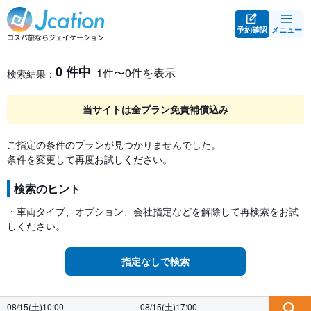
予約確認
メニュー
レンタカー検索・比較
レンタカー検索結果
0 件中
1件〜0件を表示
検索結果：
当サイトは全プラン免責補償込み
ご指定の条件のプランが見つかりませんでした。
条件を変更して再度お試しください。
検索のヒント
・車両タイプ、オプション、会社指定などを解除して再検索をお試
しください。
指定なしで検索
08/15(土)10:00
08/15(土)17:00