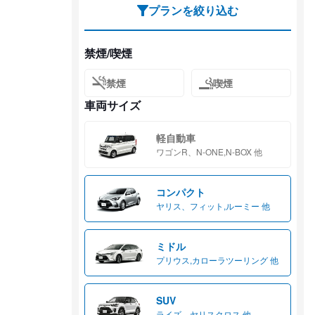
プランを絞り込む
禁煙/喫煙
禁煙
喫煙
車両サイズ
軽自動車
ワゴンR、N-ONE,N-BOX 他
コンパクト
ヤリス、フィット,ルーミー 他
ミドル
プリウス,カローラツーリング 他
SUV
ライズ、ヤリスクロス 他