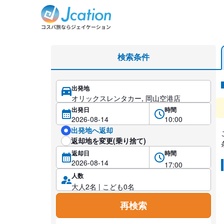
レンタカー検索・比較
検索条件
出発地
レ
出発日
時間
出発地へ返却
返却地を変更(乗り捨て)
返却日
時間
人数
再検索