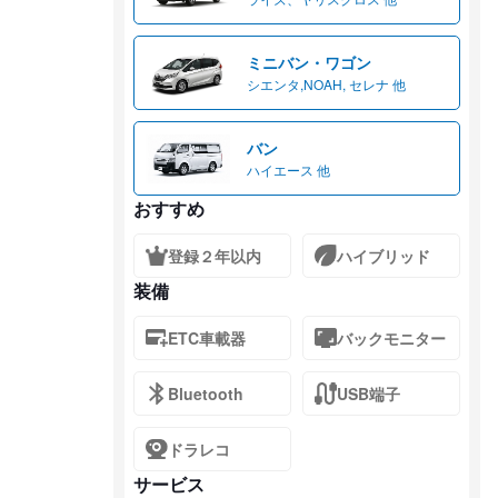
ミニバン・ワゴン
シエンタ,NOAH, セレナ 他
バン
ハイエース 他
おすすめ
登録２年以内
ハイブリッド
装備
ETC車載器
バックモニター
Bluetooth
USB端子
ドラレコ
サービス