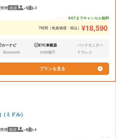
禁煙
推奨
×5
×3
推奨人数
推奨荷物
あと8台
8/07までキャンセル無料
¥
18,590
7時間（免責補償・税込）
カーナビ
ETC車載器
バックモニター
り:
あり:
なし:
Bluetooth
USB端子
ドラレコ
し:
なし:
なし:
プランを見る
他（ミドル）
禁煙
推奨
×4
×4
推奨人数
推奨荷物