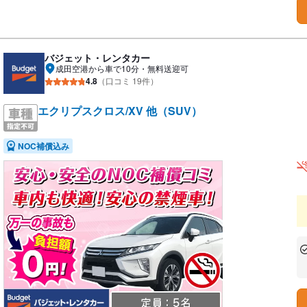
バジェット・レンタカー
成田空港から車で10分・無料送迎可
4.8
（口コミ 19件）
エクリプスクロス/XV 他（SUV）
NOC補償込み
あ
な