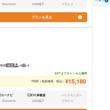
ヘルプ
り:
あり:
なし:
Bluetooth
USB端子
ドラレコ
し:
なし:
なし:
プランを見る
禁煙
推奨
×4
×4
推奨人数
推奨荷物
あと3台
8/07までキャンセル無料
¥
15,180
7時間（免責補償・税込）
カーナビ
ETC車載器
バックモニター
り:
あり:
なし:
Bluetooth
USB端子
ドラレコ
し:
なし:
なし: