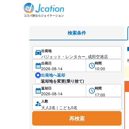
レンタカー検索・比較
検索条件
出発地
レ
出発日
時間
出発地へ返却
返却地を変更(乗り捨て)
返却日
時間
人数
再検索