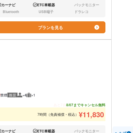
カーナビ
ETC車載器
バックモニター
り:
あり:
なし:
Bluetooth
USB端子
ドラレコ
し:
なし:
なし:
プランを見る
禁煙
推奨
×4
×1
推奨人数
推奨荷物
あと7台
8/07までキャンセル無料
¥
11,830
7時間（免責補償・税込）
カーナビ
ETC車載器
バックモニター