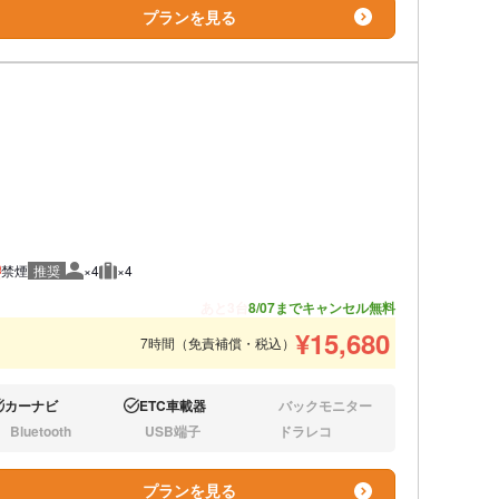
プランを見る
禁煙
推奨
×4
×4
推奨人数
推奨荷物
あと3台
8/07までキャンセル無料
¥
15,680
7時間（免責補償・税込）
カーナビ
ETC車載器
バックモニター
り:
あり:
なし:
Bluetooth
USB端子
ドラレコ
し:
なし:
なし:
プランを見る