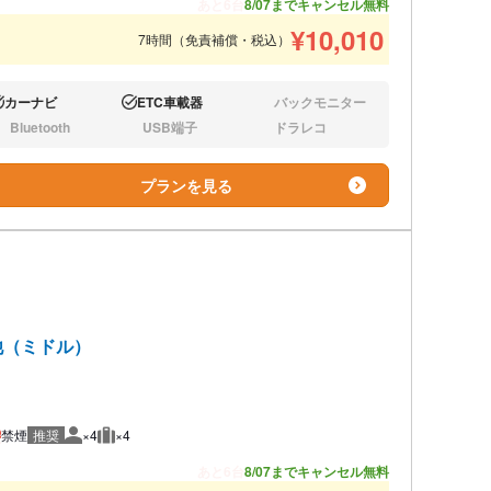
あと6台
8/07までキャンセル無料
¥
10,010
7時間（免責補償・税込）
カーナビ
ETC車載器
バックモニター
り:
あり:
なし:
Bluetooth
USB端子
ドラレコ
し:
なし:
なし:
プランを見る
他（ミドル）
禁煙
推奨
×4
×4
推奨人数
推奨荷物
あと6台
8/07までキャンセル無料