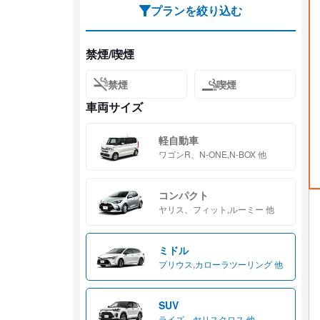
プランを絞り込む
禁煙/喫煙
禁煙
喫煙
車両サイズ
軽自動車
ワゴンR、N-ONE,N-BOX 他
コンパクト
ヤリス、フィット,ルーミー 他
ミドル
プリウス,カローラツーリング 他
SUV
ライズ、ヤリスクロス 他