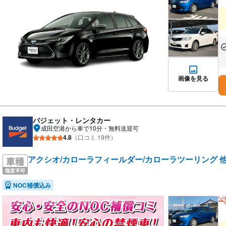
あ
な
画像を見る
バジェット・レンタカー
成田空港から車で10分・無料送迎可
4.8
（口コミ 19件）
アクシオ/カローラフィールダー/カローラツーリング 
NOC補償込み