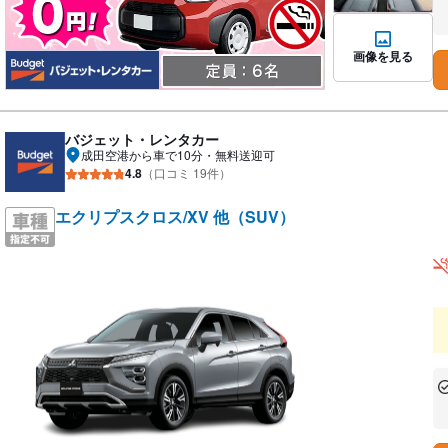
あ
な
画像を見る
バジェット・レンタカー
成田空港から車で10分・無料送迎可
4.8
（口コミ 19件）
エクリプスクロス/XV 他（SUV）
あ
な