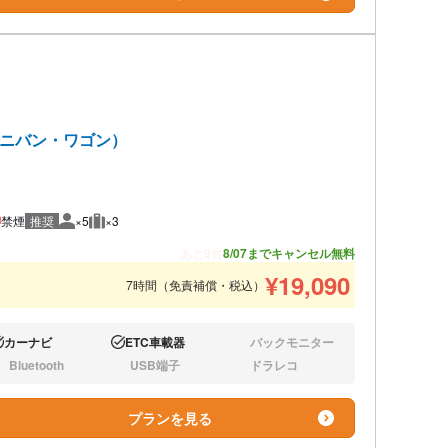
（ミニバン・ワゴン）
禁煙
推奨
×5
×3
推奨人数
推奨荷物
あと8台
8/07までキャンセル無料
¥
19,090
7時間（免責補償・税込）
カーナビ
ETC車載器
バックモニター
り:
あり:
なし:
Bluetooth
USB端子
ドラレコ
し:
なし:
なし:
プランを見る