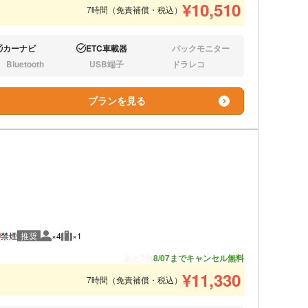
¥
10,510
7時間（免責補償・税込）
カーナビ
ETC車載器
バックモニター
り:
あり:
なし:
Bluetooth
USB端子
ドラレコ
し:
なし:
なし:
プランを見る
禁煙
推奨
×4
×1
推奨人数
推奨荷物
あと7台
8/07までキャンセル無料
¥
11,330
7時間（免責補償・税込）