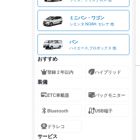
ミニバン・ワゴン
シエンタ,NOAH, セレナ 他
バン
ハイエース,プロボックス 他
おすすめ
登録２年以内
ハイブリッド
装備
ETC車載器
バックモニター
Bluetooth
USB端子
ドラレコ
サービス