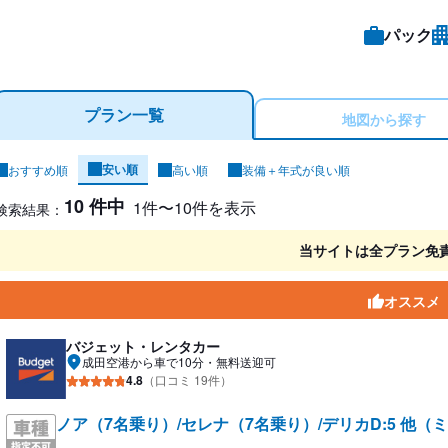
パック
プラン一覧
地図から探す
安い順
おすすめ順
高い順
装備＋年式が良い順
ンタカー検索結果
10 件中
1件〜10件を表示
検索結果：
当サイトは全プラン免
オススメ
バジェット・レンタカー
成田空港から車で10分・無料送迎可
4.8
（口コミ 19件）
ノア（7名乗り）/セレナ（7名乗り）/デリカD:5 他