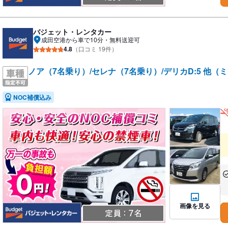
バジェット・レンタカー
成田空港から車で10分・無料送迎可
4.8
（口コミ 19件）
ノア（7名乗り）/セレナ（7名乗り）/デリカD:5 他
NOC補償込み
あ
な
画像を見る