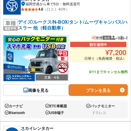
福岡空港から車で5分・無料送迎可
4.6
（口コミ 40件）
デイズ/ルークス/N-BOX/タント/ムーヴキャンバス/ハ
スラー 他（軽自動車）
禁煙
×2
×2
推奨
推奨人数
推奨
割引適用中
¥
7,200
日帰り（免責補償・税込）
あと5台
8/11までキャンセル無料
画像を見る
プランを見る
カーナビ
ETC車載器
バックモニター
あり:
あり:
あり:
Bluetooth
USB端子
ドラレコ
あり:
あり:
なし:
スカイレンタカー