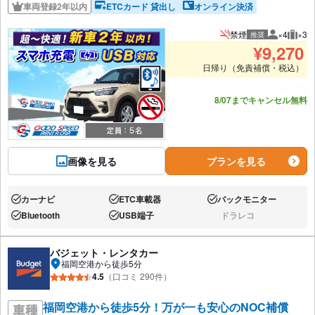
車両登録2年以内
ETCカード 貸出し
オンライン決済
禁煙
×4
×3
推奨
推奨人数
推奨
¥
9,270
日帰り（免責補償・税込）
あと2台
8/07までキャンセル無料
画像を見る
プランを見る
カーナビ
ETC車載器
バックモニター
あり:
あり:
あり:
Bluetooth
USB端子
ドラレコ
あり:
あり:
なし:
バジェット・レンタカー
福岡空港から徒歩5分
4.5
（口コミ 290件）
福岡空港から徒歩5分！万が一も安心のNOC補償