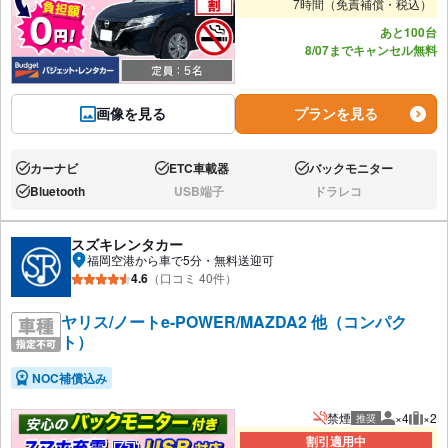
7時間（免責補償・税込）
あと100台
8/07までキャンセル無料
画像を見る
プランを見る
カーナビ
ETC車載器
バックモニター
あり:
あり:
あり:
Bluetooth
USB端子
ドラレコ
あり:
なし:
なし:
スズキレンタカー
福岡空港から車で5分・無料送迎可
4.6
（口コミ 40件）
ヤリス/ノートe-POWER/MAZDA2 他（コンパク
ト）
NOC補償込み
禁煙
×4
×2
推奨
推奨人数
推奨
割引適用中