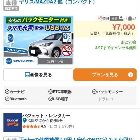
ヤリス/MAZDA2 他（コンパクト）
禁煙
×4
×2
推奨
推奨人数
推奨
¥
7,000
日帰り（免責補償・税込）
あと20台
8/07までキャンセル無料
画像を見る
プランを見る
カーナビ
ETC車載器
バックモニター
あり:
あり:
あり:
Bluetooth
USB端子
ドラレコ
あり:
あり:
なし:
バジェット・レンタカー
福岡空港から徒歩5分
4.5
（口コミ 290件）
万が一の休業補償も0円！安心のNOC込み＆小回り