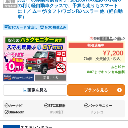
の利く軽自動車クラスで、予算も走りもスマート
に！／ ムーヴ/タフト/ワゴンR/ハスラー 他（軽自動
車）
ETCカード 貸出し
NOC補償込み
禁煙
×2
×2
推奨
推奨人数
推奨
割引適用中
¥
7,200
7時間（免責補償・税込）
あと10台
8/07までキャンセル無料
画像を見る
プランを見る
カーナビ
ETC車載器
バックモニター
あり:
あり:
あり:
Bluetooth
USB端子
ドラレコ
あり:
なし:
なし:
スズキレンタカー