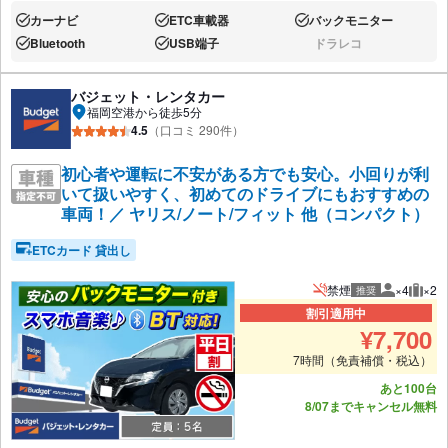
カーナビ
ETC車載器
バックモニター
あり:
あり:
あり:
Bluetooth
USB端子
ドラレコ
あり:
あり:
なし:
バジェット・レンタカー
福岡空港から徒歩5分
4.5
（口コミ 290件）
初心者や運転に不安がある方でも安心。小回りが利
いて扱いやすく、初めてのドライブにもおすすめの
車両！／ ヤリス/ノート/フィット 他（コンパクト）
ETCカード 貸出し
禁煙
×4
×2
推奨
推奨人数
推奨
割引適用中
¥
7,700
7時間（免責補償・税込）
あと100台
8/07までキャンセル無料