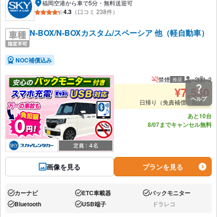
福岡空港から車で5分・無料送迎可
4.3
（口コミ 238件）
N-BOX/N-BOXカスタム/スペーシア 他（軽自動車）
NOC補償込み
禁煙
×2
×2
推奨
推奨人数
推奨
¥
7,550
ヘルプ
日帰り（免責補償・税込）
あと10台
8/07までキャンセル無料
画像を見る
プランを見る
カーナビ
ETC車載器
バックモニター
あり:
あり:
あり:
Bluetooth
USB端子
ドラレコ
あり:
あり:
なし: