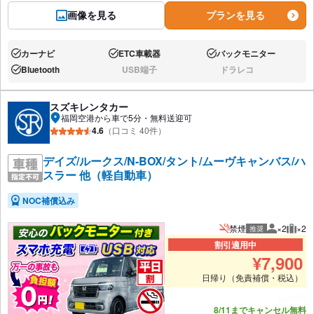
画像を見る
プランを見る
カーナビ
ETC車載器
バックモニター
あり:
あり:
あり:
Bluetooth
USB端子
ドラレコ
あり:
なし:
なし:
スズキレンタカー
福岡空港から車で5分・無料送迎可
4.6
（口コミ 40件）
デイズ/ルークス/N-BOX/タント/ムーヴキャンバス/ハ
スラー 他（軽自動車）
NOC補償込み
禁煙
×2
×2
推奨
推奨人数
推奨
割引適用中
¥
7,900
日帰り（免責補償・税込）
あと5台
8/11までキャンセル無料