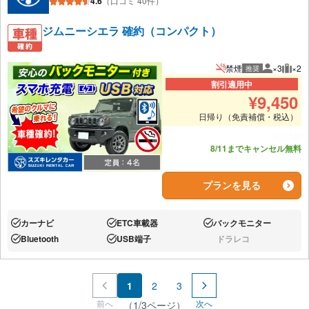
4.6
（口コミ 40件）
ジムニーシエラ 確約（コンパクト）
禁煙
×3
×2
推奨
推奨人数
推奨
割引適用中
¥
9,450
日帰り（免責補償・税込）
あと1台
8/11までキャンセル無料
プランを見る
カーナビ
ETC車載器
バックモニター
あり:
あり:
あり:
Bluetooth
USB端子
ドラレコ
あり:
あり:
なし:
1
2
3
前へ
次へ
（1/3ページ）