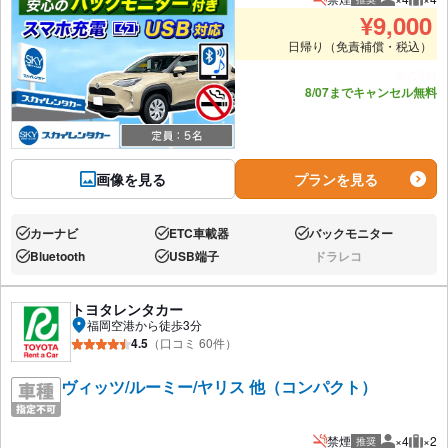
推奨人数
推奨
¥
9,000
日帰り（免責補償・税込）
あと9台
8/07までキャンセル無料
画像を見る
プランを見る
カーナビ
ETC車載器
バックモニター
あり:
あり:
あり:
Bluetooth
USB端子
ドラレコ
あり:
あり:
なし:
トヨタレンタカー
福岡空港から徒歩3分
4.5
（口コミ 60件）
ヴィッツ/ルーミー/ヤリス 他（コンパクト）
禁煙
×4
×2
推奨