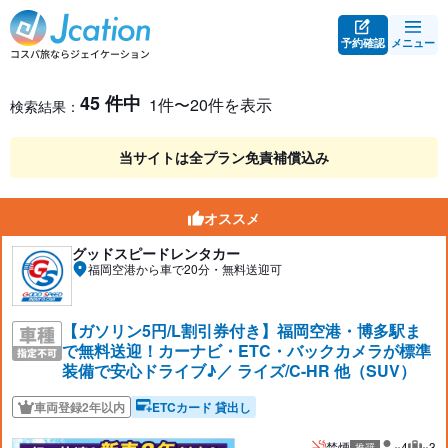
予約確認
メニュー
レンタカー検索・比較
レンタカー検索結果
45 件中
1件〜20件を表示
検索結果：
当サイトは全プラン免責補償込み
オススメ
グッドスピードレンタカー
福岡空港から車で20分・無料送迎可
【ガソリン5円/L割引券付き】福岡空港・博多駅ま
で無料送迎！カーナビ・ETC・バックカメラが標準
装備で安心ドライブ♪／ ライズ/C-HR 他（SUV）
車両登録2年以内
ETCカード 貸出し
禁煙
×4
×3
推奨