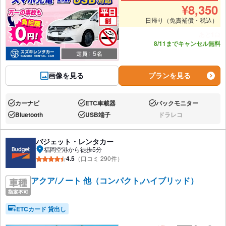
¥
8,350
日帰り（免責補償・税込）
あと1台
8/11までキャンセル無料
画像を見る
プランを見る
カーナビ
ETC車載器
バックモニター
あり:
あり:
あり:
Bluetooth
USB端子
ドラレコ
あり:
あり:
なし:
バジェット・レンタカー
福岡空港から徒歩5分
4.5
（口コミ 290件）
アクア/ノート 他（コンパクト,ハイブリッド）
ETCカード 貸出し