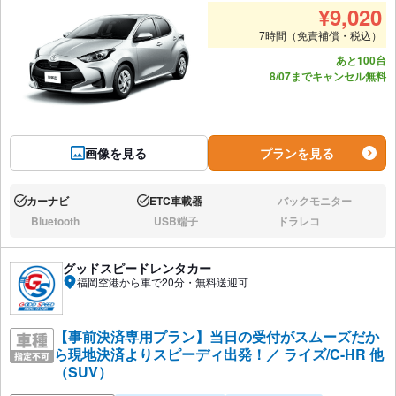
推奨人数
推奨
¥
9,020
7時間（免責補償・税込）
あと100台
8/07までキャンセル無料
画像を見る
プランを見る
カーナビ
ETC車載器
バックモニター
あり:
あり:
なし:
Bluetooth
USB端子
ドラレコ
なし:
なし:
なし:
グッドスピードレンタカー
福岡空港から車で20分・無料送迎可
【事前決済専用プラン】当日の受付がスムーズだか
ら現地決済よりスピーディ出発！／ ライズ/C-HR 他
（SUV）