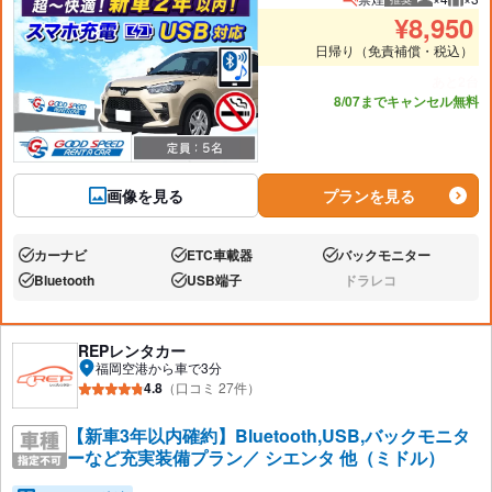
推奨人数
推奨
¥
8,950
日帰り（免責補償・税込）
あと2台
8/07までキャンセル無料
画像を見る
プランを見る
カーナビ
ETC車載器
バックモニター
あり:
あり:
あり:
Bluetooth
USB端子
ドラレコ
あり:
あり:
なし:
REPレンタカー
福岡空港から車で3分
4.8
（口コミ 27件）
【新車3年以内確約】Bluetooth,USB,バックモニタ
ーなど充実装備プラン／ シエンタ 他（ミドル）