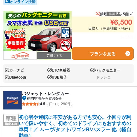
オンライン決済
禁煙
×5
×3
推奨
推奨人数
推奨
¥
6,500
日帰り（免責補償・税込）
あと1台
プランを見る
カーナビ
ETC車載器
バックモニター
あり:
あり:
あり:
Bluetooth
USB端子
ドラレコ
あり:
あり:
なし:
バジェット・レンタカー
福岡空港から徒歩5分
4.5
（口コミ 290件）
初心者や運転に不安がある方でも安心。小回りが利
いて扱いやすく、初めてのドライブにもおすすめの
車両！／ ムーヴ/タフト/ワゴンR/ハスラー 他（軽自
動車）