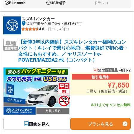
Bluetooth
USB端子
ドラレコ
あり:
あり:
なし:
スズキレンタカー
福岡空港から車で5分・無料送迎可
4.6
（口コミ 40件）
【新車3年以内確約】スズキレンタカー福岡のコン
パクト！キレイで乗り心地◎。燃費良好で初心者・
女性にもおすすめ。／ ヤリス/ノートe-
POWER/MAZDA2 他（コンパクト）
禁煙
×4
×2
推奨
推奨人数
推奨
割引適用中
¥
7,650
日帰り（免責補償・税込）
あと1台
8/11までキャンセル無料
画像を見る
プランを見る