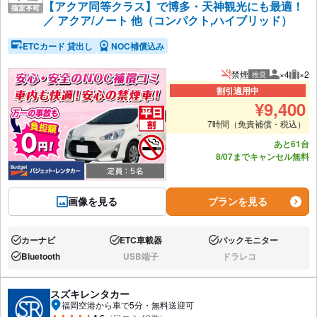
【アクア同等クラス】で博多・天神観光にも最適！
／ アクア/ノート 他（コンパクト,ハイブリッド）
ETCカード 貸出し
NOC補償込み
禁煙
×4
×2
推奨
推奨人数
推奨
割引適用中
¥
9,400
7時間（免責補償・税込）
あと61台
8/07までキャンセル無料
画像を見る
プランを見る
カーナビ
ETC車載器
バックモニター
あり:
あり:
あり:
Bluetooth
USB端子
ドラレコ
あり:
なし:
なし:
スズキレンタカー
福岡空港から車で5分・無料送迎可