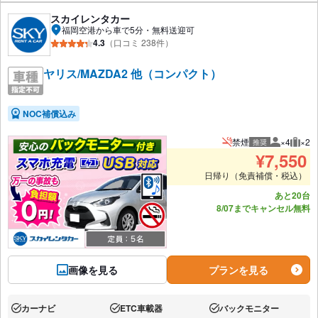
スカイレンタカー
福岡空港から車で5分・無料送迎可
4.3
（口コミ 238件）
ヤリス/MAZDA2 他（コンパクト）
NOC補償込み
禁煙
×4
×2
推奨
推奨人数
推奨
¥
7,550
日帰り（免責補償・税込）
あと20台
8/07までキャンセル無料
画像を見る
プランを見る
カーナビ
ETC車載器
バックモニター
あり:
あり:
あり: