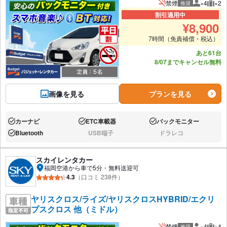
禁煙
×4
×2
推奨
推奨人数
推奨
割引適用中
¥
8,900
7時間（免責補償・税込）
あと61台
8/07までキャンセル無料
画像を見る
プランを見る
カーナビ
ETC車載器
バックモニター
あり:
あり:
あり:
Bluetooth
USB端子
ドラレコ
あり:
なし:
なし:
スカイレンタカー
福岡空港から車で5分・無料送迎可
4.3
（口コミ 238件）
ヤリスクロス/ライズ/ヤリスクロスHYBRID/エクリ
プスクロス 他（ミドル）
禁煙
×4
×4
推奨