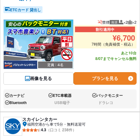
ETCカード 貸出し
禁煙
×2
×2
推奨
推奨人数
推奨
割引適用中
¥
6,700
7時間（免責補償・税込）
あと10台
8/07までキャンセル無料
画像を見る
プランを見る
カーナビ
ETC車載器
バックモニター
あり:
あり:
あり:
Bluetooth
USB端子
ドラレコ
あり:
なし:
なし:
スカイレンタカー
福岡空港から車で5分・無料送迎可
4.3
（口コミ 238件）