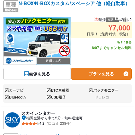
N-BOX/N-BOXカスタム/スペーシア 他（軽自動車）
禁煙
×2
×2
推奨
推奨人数
推奨
¥
7,000
日帰り（免責補償・税込）
あと10台
8/07までキャンセル無料
画像を見る
プランを見る
カーナビ
ETC車載器
バックモニター
あり:
あり:
あり:
Bluetooth
USB端子
ドラレコ
あり:
あり:
なし:
スカイレンタカー
福岡空港から車で5分・無料送迎可
4.3
（口コミ 238件）