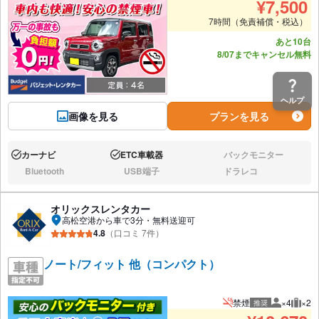
¥
7,500
7時間（免責補償・税込）
あと10台
8/07までキャンセル無料
ヘルプ
画像を見る
プランを見る
カーナビ
ETC車載器
バックモニター
あり:
あり:
なし:
Bluetooth
USB端子
ドラレコ
なし:
なし:
なし:
オリックスレンタカー
高松空港から車で3分・無料送迎可
4.8
（口コミ 7件）
ノート/フィット 他（コンパクト）
禁煙
×4
×2
推奨
推奨人数
推奨