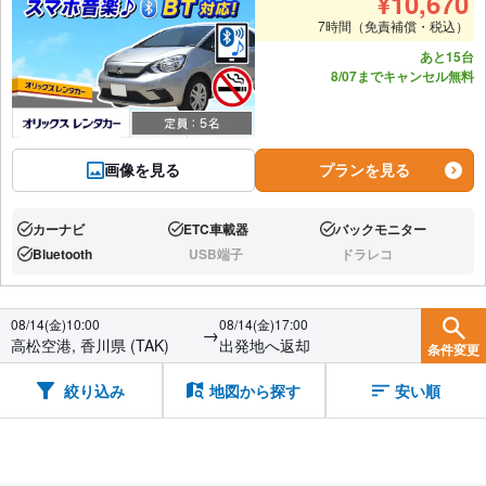
¥
10,670
7時間（免責補償・税込）
あと15台
8/07までキャンセル無料
画像を見る
プランを見る
カーナビ
ETC車載器
バックモニター
あり:
あり:
あり:
Bluetooth
USB端子
ドラレコ
あり:
なし:
なし:
08/14(金)10:00
08/14(金)17:00
→
高松空港, 香川県 (TAK)
出発地へ返却
条件変更
絞り込み
地図から探す
安い順