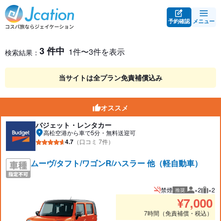
予約確認
メニュー
レンタカー検索・比較
レンタカー検索結果
3 件中
1件〜3件を表示
検索結果：
当サイトは全プラン免責補償込み
オススメ
バジェット・レンタカー
高松空港から車で5分・無料送迎可
4.7
（口コミ 7件）
ムーヴ/タフト/ワゴンR/ハスラー 他（軽自動車）
禁煙
×2
×2
推奨
推奨人数
推奨
¥
7,000
7時間（免責補償・税込）