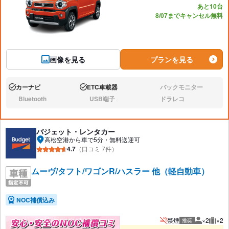
あと10台
8/07までキャンセル無料
画像を見る
プランを見る
カーナビ
ETC車載器
バックモニター
あり:
あり:
なし:
Bluetooth
USB端子
ドラレコ
なし:
なし:
なし:
バジェット・レンタカー
高松空港から車で5分・無料送迎可
4.7
（口コミ 7件）
ムーヴ/タフト/ワゴンR/ハスラー 他（軽自動車）
NOC補償込み
禁煙
×2
×2
推奨
推奨人数
推奨