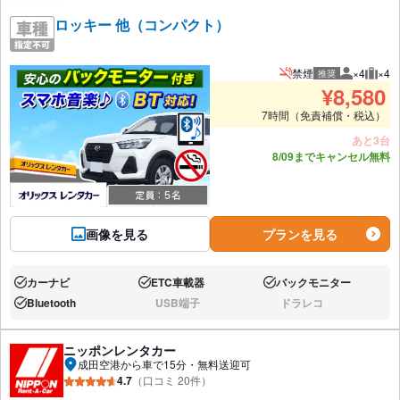
ロッキー 他（コンパクト）
禁煙
×4
×4
推奨
推奨人数
推奨
¥
8,580
7時間（免責補償・税込）
あと3台
8/09までキャンセル無料
画像を見る
プランを見る
カーナビ
ETC車載器
バックモニター
あり:
あり:
あり:
Bluetooth
USB端子
ドラレコ
あり:
なし:
なし:
ニッポンレンタカー
成田空港から車で15分・無料送迎可
4.7
（口コミ 20件）