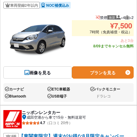
車両登録2年以内
NOC補償込み
禁煙
×4
×2
推奨
推奨人数
推奨
¥
7,500
7時間（免責補償・税込）
あと3台
8/09までキャンセル無料
画像を見る
プランを見る
カーナビ
ETC車載器
バックモニター
あり:
あり:
あり:
Bluetooth
USB端子
ドラレコ
あり:
あり:
なし:
ニッポンレンタカー
成田空港から車で15分・無料送迎可
4.7
（口コミ 20件）
【東関東限定】週末がお得な8月限定キャンペー