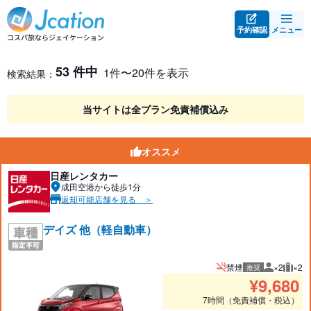
予約確認
メニュー
レンタカー検索・比較
レンタカー検索結果
53 件中
1件〜20件を表示
検索結果：
当サイトは全プラン免責補償込み
オススメ
日産レンタカー
成田空港から徒歩1分
返却可能店舗を見る ＞
デイズ 他（軽自動車）
禁煙
×2
×2
推奨
推奨人数
推奨
¥
9,680
7時間（免責補償・税込）