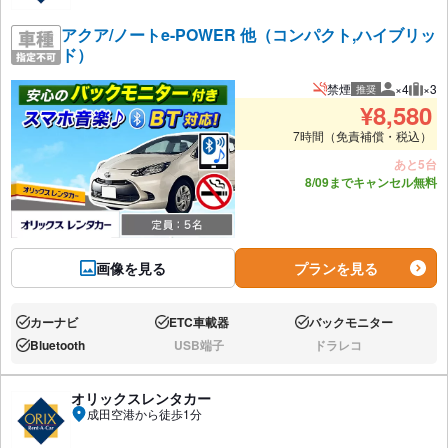
アクア/ノートe-POWER 他（コンパクト,ハイブリッ
ド）
禁煙
×4
×3
推奨
推奨人数
推奨
¥
8,580
7時間（免責補償・税込）
あと5台
8/09までキャンセル無料
画像を見る
プランを見る
カーナビ
ETC車載器
バックモニター
あり:
あり:
あり:
Bluetooth
USB端子
ドラレコ
あり:
なし:
なし:
オリックスレンタカー
成田空港から徒歩1分