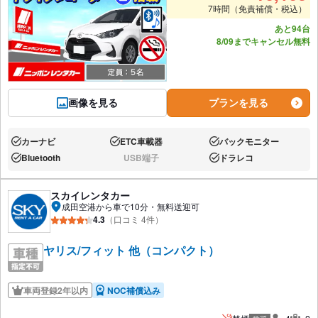
7時間（免責補償・税込）
あと94台
8/09までキャンセル無料
画像を見る
プランを見る
カーナビ
ETC車載器
バックモニター
あり:
あり:
あり:
Bluetooth
USB端子
ドラレコ
あり:
なし:
あり:
スカイレンタカー
成田空港から車で10分・無料送迎可
4.3
（口コミ 4件）
ヤリス/フィット 他（コンパクト）
車両登録2年以内
NOC補償込み