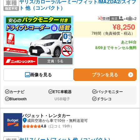
ヤリス/カローラ/ルーミー/フィット/MAZDA2/スイフ
ト 他（コンパクト）
禁煙
×4
×2
推奨
推奨人数
推奨
¥
8,250
7時間（免責補償・税込）
あと94台
8/09までキャンセル無料
画像を見る
プランを見る
カーナビ
ETC車載器
バックモニター
あり:
あり:
あり:
Bluetooth
USB端子
ドラレコ
あり:
なし:
あり:
バジェット・レンタカー
成田空港から車で10分・無料送迎可
4.8
（口コミ 19件）
ヤリス/ノート/フィット 他（コンパクト）