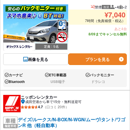
禁煙
×4
×2
推奨
推奨人数
推奨
¥
7,040
7時間（免責補償・税込）
あと4台
8/09までキャンセル無料
画像を見る
プランを見る
カーナビ
ETC車載器
バックモニター
あり:
あり:
あり:
Bluetooth
USB端子
ドラレコ
あり:
なし:
なし:
ニッポンレンタカー
成田空港から車で15分・無料送迎可
4.7
（口コミ 20件）
デイズ/ルークス/N-BOX/N-WGN/ムーヴ/タント/ワゴ
ンR 他（軽自動車）