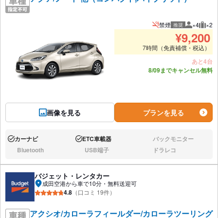
禁煙
×4
×2
推奨
推奨人数
推奨
¥
9,200
7時間（免責補償・税込）
あと4台
8/09までキャンセル無料
画像を見る
プランを見る
カーナビ
ETC車載器
バックモニター
あり:
あり:
なし:
Bluetooth
USB端子
ドラレコ
なし:
なし:
なし:
バジェット・レンタカー
成田空港から車で10分・無料送迎可
4.8
（口コミ 19件）
アクシオ/カローラフィールダー/カローラツーリング