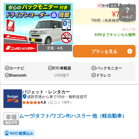
禁煙
×2
×2
推奨
推奨人数
推奨
¥
7,480
ヘルプ
7時間（免責補償・税込）
あと1台
8/09までキャンセル無料
プランを見る
カーナビ
ETC車載器
バックモニター
あり:
あり:
あり:
Bluetooth
USB端子
ドラレコ
あり:
なし:
あり:
バジェット・レンタカー
成田空港から車で10分・無料送迎可
4.8
（口コミ 19件）
ムーヴ/タフト/ワゴンR/ハスラー 他（軽自動車）
NOC補償込み