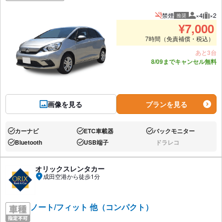
禁煙
×4
×2
推奨
推奨人数
推奨
¥
7,000
7時間（免責補償・税込）
あと3台
8/09までキャンセル無料
画像を見る
プランを見る
カーナビ
ETC車載器
バックモニター
あり:
あり:
あり:
Bluetooth
USB端子
ドラレコ
あり:
あり:
なし:
オリックスレンタカー
成田空港から徒歩1分
ノート/フィット 他（コンパクト）