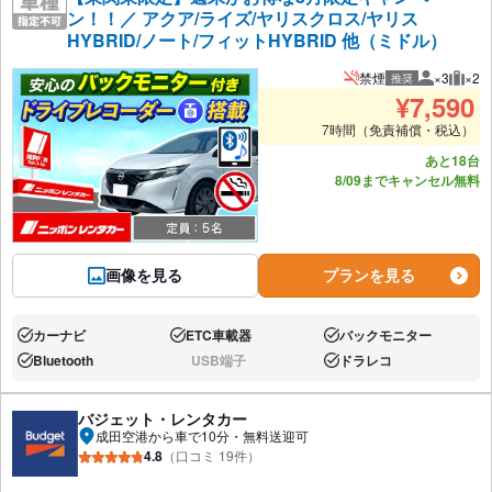
ン！！／ アクア/ライズ/ヤリスクロス/ヤリス
HYBRID/ノート/フィットHYBRID 他（ミドル）
禁煙
×3
×2
推奨
推奨人数
推奨
¥
7,590
7時間（免責補償・税込）
あと18台
8/09までキャンセル無料
画像を見る
プランを見る
カーナビ
ETC車載器
バックモニター
あり:
あり:
あり:
Bluetooth
USB端子
ドラレコ
あり:
なし:
あり:
バジェット・レンタカー
成田空港から車で10分・無料送迎可
4.8
（口コミ 19件）