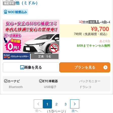
他（ミドル）
NOC補償込み
禁煙
×4
×4
推奨
推奨人数
推奨
¥
9,700
7時間（免責補償・税込）
あと6台
8/09までキャンセル無料
画像を見る
プランを見る
カーナビ
ETC車載器
バックモニター
あり:
あり:
なし:
Bluetooth
USB端子
ドラレコ
なし:
なし:
なし:
1
2
3
前へ
次へ
（1/3ページ）