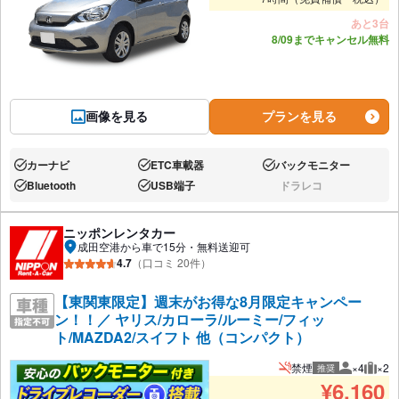
あと3台
8/09までキャンセル無料
画像を見る
プランを見る
カーナビ
ETC車載器
バックモニター
あり:
あり:
あり:
Bluetooth
USB端子
ドラレコ
あり:
あり:
なし:
ニッポンレンタカー
成田空港から車で15分・無料送迎可
4.7
（口コミ 20件）
【東関東限定】週末がお得な8月限定キャンペー
ン！！／ ヤリス/カローラ/ルーミー/フィッ
ト/MAZDA2/スイフト 他（コンパクト）
禁煙
×4
×2
推奨
推奨人数
推奨
¥
6,160