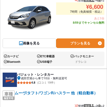
禁煙
×4
×2
推奨
推奨人数
推奨
¥
6,600
7時間（免責補償・税込）
あと3台
8/09までキャンセル無料
画像を見る
プランを見る
カーナビ
ETC車載器
バックモニター
あり:
あり:
あり:
Bluetooth
USB端子
ドラレコ
あり:
あり:
なし:
バジェット・レンタカー
成田空港から車で10分・無料送迎可
4.8
（口コミ 19件）
ムーヴ/タフト/ワゴンR/ハスラー 他（軽自動車）
禁煙
×2
×2
推奨