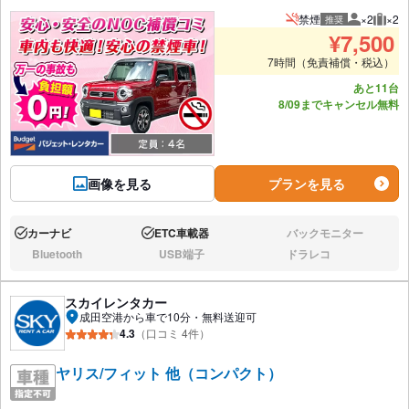
禁煙
×2
×2
推奨
推奨人数
推奨
¥
7,500
7時間（免責補償・税込）
あと11台
8/09までキャンセル無料
画像を見る
プランを見る
カーナビ
ETC車載器
バックモニター
あり:
あり:
なし:
Bluetooth
USB端子
ドラレコ
なし:
なし:
なし:
スカイレンタカー
成田空港から車で10分・無料送迎可
4.3
（口コミ 4件）
ヤリス/フィット 他（コンパクト）