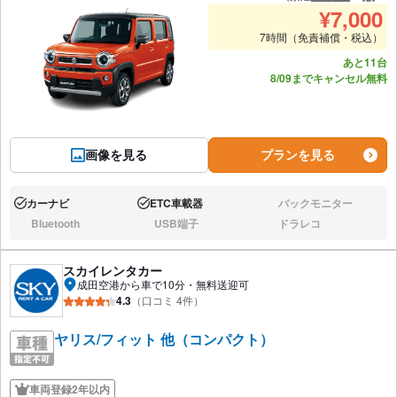
推奨人数
推奨
¥
7,000
7時間（免責補償・税込）
あと11台
8/09までキャンセル無料
画像を見る
プランを見る
カーナビ
ETC車載器
バックモニター
あり:
あり:
なし:
Bluetooth
USB端子
ドラレコ
なし:
なし:
なし:
スカイレンタカー
成田空港から車で10分・無料送迎可
4.3
（口コミ 4件）
ヤリス/フィット 他（コンパクト）
車両登録2年以内