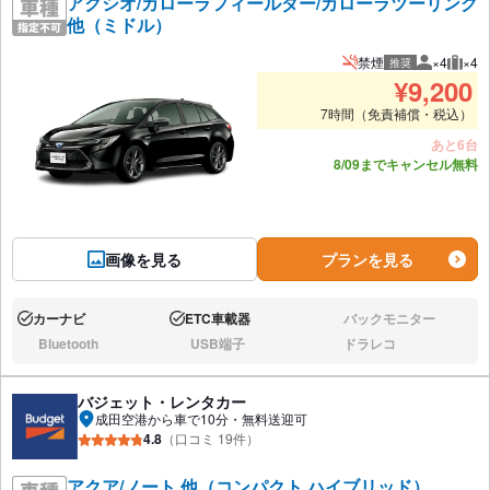
アクシオ/カローラフィールダー/カローラツーリング
他（ミドル）
禁煙
×4
×4
推奨
推奨人数
推奨
¥
9,200
7時間（免責補償・税込）
あと6台
8/09までキャンセル無料
画像を見る
プランを見る
カーナビ
ETC車載器
バックモニター
あり:
あり:
なし:
Bluetooth
USB端子
ドラレコ
なし:
なし:
なし:
バジェット・レンタカー
成田空港から車で10分・無料送迎可
4.8
（口コミ 19件）
アクア/ノート 他（コンパクト,ハイブリッド）