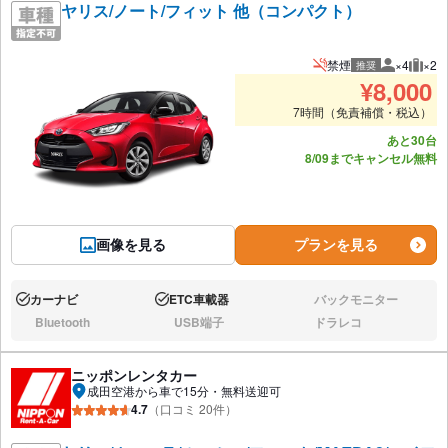
ヤリス/ノート/フィット 他（コンパクト）
禁煙
×4
×2
推奨
推奨人数
推奨
¥
8,000
7時間（免責補償・税込）
あと30台
8/09までキャンセル無料
画像を見る
プランを見る
カーナビ
ETC車載器
バックモニター
あり:
あり:
なし:
Bluetooth
USB端子
ドラレコ
なし:
なし:
なし:
ニッポンレンタカー
成田空港から車で15分・無料送迎可
4.7
（口コミ 20件）