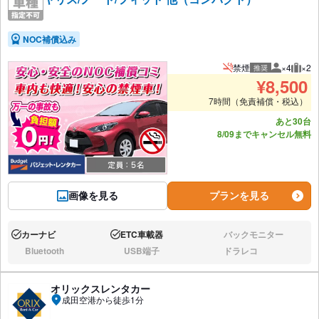
NOC補償込み
禁煙
×4
×2
推奨
推奨人数
推奨
¥
8,500
7時間（免責補償・税込）
あと30台
8/09までキャンセル無料
画像を見る
プランを見る
カーナビ
ETC車載器
バックモニター
あり:
あり:
なし:
Bluetooth
USB端子
ドラレコ
なし:
なし:
なし:
オリックスレンタカー
成田空港から徒歩1分