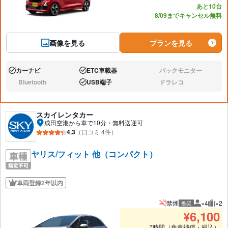
あと10台
8/09までキャンセル無料
画像を見る
プランを見る
カーナビ
ETC車載器
バックモニター
あり:
あり:
なし:
Bluetooth
USB端子
ドラレコ
なし:
あり:
なし:
スカイレンタカー
成田空港から車で10分・無料送迎可
4.3
（口コミ 4件）
ヤリス/フィット 他（コンパクト）
車両登録2年以内
禁煙
×4
×2
推奨
推奨人数
推奨
¥
6,100
7時間（免責補償・税込）