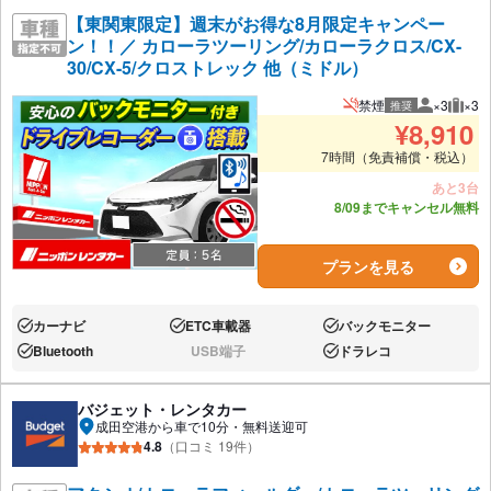
【東関東限定】週末がお得な8月限定キャンペー
ン！！／ カローラツーリング/カローラクロス/CX-
30/CX-5/クロストレック 他（ミドル）
禁煙
×3
×3
推奨
推奨人数
推奨
¥
8,910
7時間（免責補償・税込）
あと3台
8/09までキャンセル無料
プランを見る
カーナビ
ETC車載器
バックモニター
あり:
あり:
あり:
Bluetooth
USB端子
ドラレコ
あり:
なし:
あり:
バジェット・レンタカー
成田空港から車で10分・無料送迎可
4.8
（口コミ 19件）