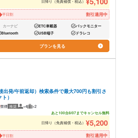
¥
5,100
日帰り（免責補償・税込）
割引適用中
平日割
カーナビ
ETC車載器
バックモニター
し:
あり:
あり:
Bluetooth
USB端子
ドラレコ
り:
あり:
あり:
プランを見る
出発/午前返却）検索条件で最大700円も割引さ
クト）
禁煙
推奨
×4
×2
推奨人数
推奨荷物
あと100台
8/07までキャンセル無料
¥
5,200
日帰り（免責補償・税込）
割引適用中
平日割