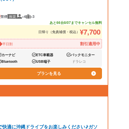
禁煙
推奨
×4
×3
推奨人数
推奨荷物
あと66台
8/07までキャンセル無料
¥
7,700
日帰り（免責補償・税込）
割引適用中
平日割
カーナビ
ETC車載器
バックモニター
り:
あり:
あり:
Bluetooth
USB端子
ドラレコ
り:
あり:
なし:
プランを見る
で快適に沖縄ドライブをお楽しみください♪ガソ