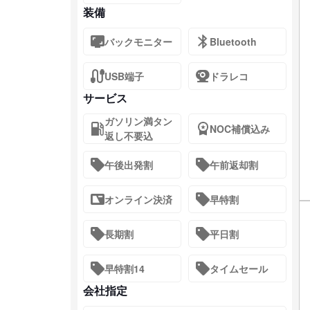
装備
バックモニター
Bluetooth
USB端子
ドラレコ
サービス
ガソリン満タン
NOC補償込み
返し不要込
午後出発割
午前返却割
オンライン決済
早特割
長期割
平日割
早特割14
タイムセール
会社指定