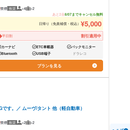
禁煙
推奨
×4
×2
推奨人数
推奨荷物
あと2台
8/07までキャンセル無料
¥
5,000
日帰り（免責補償・税込）
割引適用中
平日割
カーナビ
ETC車載器
バックモニター
り:
あり:
あり:
Bluetooth
USB端子
ドラレコ
り:
あり:
なし:
プランを見る
です。／ ムーヴ/タント 他（軽自動車）
禁煙
推奨
×2
×2
推奨人数
推奨荷物