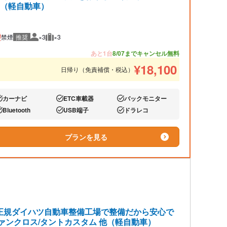
約（軽自動車）
禁煙
推奨
×3
×3
推奨人数
推奨荷物
あと1台
8/07までキャンセル無料
¥
18,100
日帰り（免責補償・税込）
カーナビ
ETC車載器
バックモニター
り:
あり:
あり:
Bluetooth
USB端子
ドラレコ
り:
あり:
あり:
プランを見る
正規ダイハツ自動車整備工場で整備だから安心で
ファンクロス/タントカスタム 他（軽自動車）