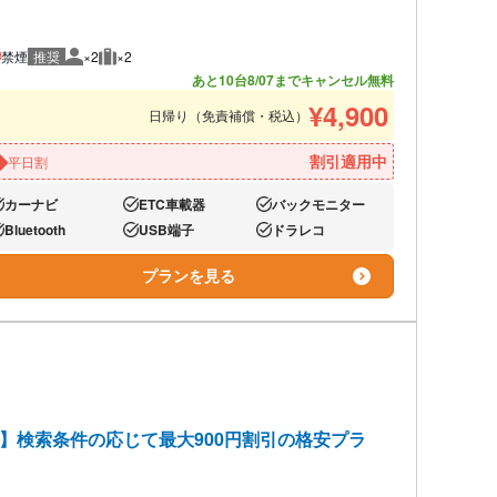
禁煙
推奨
×2
×2
推奨人数
推奨荷物
あと10台
8/07までキャンセル無料
¥
4,900
日帰り（免責補償・税込）
割引適用中
平日割
カーナビ
ETC車載器
バックモニター
り:
あり:
あり:
Bluetooth
USB端子
ドラレコ
り:
あり:
あり:
プランを見る
】検索条件の応じて最大900円割引の格安プラ