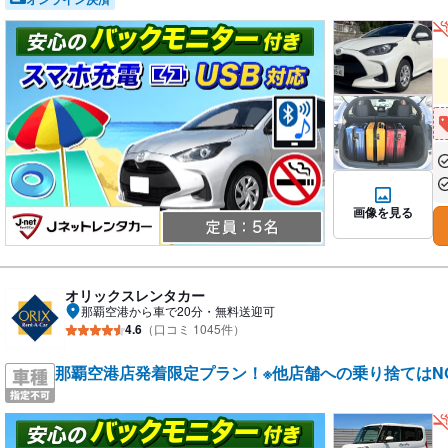
あ
あ
画像を見る
オリックスレンタカー
那覇空港から車で20分・無料送迎可
4.6
（口コミ 1045件）
那覇空港店発着限定プラン！※他店舗への乗り捨てはNG