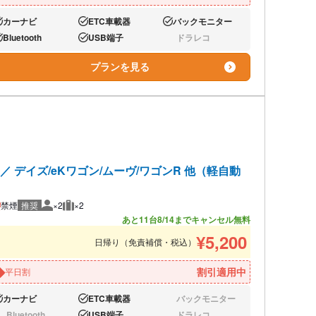
カーナビ
ETC車載器
バックモニター
り:
あり:
あり:
Bluetooth
USB端子
ドラレコ
り:
あり:
なし:
プランを見る
デイズ/eKワゴン/ムーヴ/ワゴンR 他（軽自動
禁煙
推奨
×2
×2
推奨人数
推奨荷物
あと11台
8/14までキャンセル無料
¥
5,200
日帰り（免責補償・税込）
割引適用中
平日割
カーナビ
ETC車載器
バックモニター
り:
あり:
なし:
Bluetooth
USB端子
ドラレコ