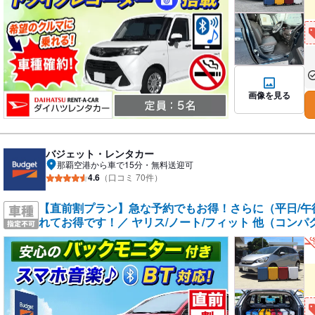
な
あ
画像を見る
バジェット・レンタカー
那覇空港から車で15分・無料送迎可
4.6
（口コミ 70件）
【直前割プラン】急な予約でもお得！さらに（平日/午後
れてお得です！／ ヤリス/ノート/フィット 他（コンパ