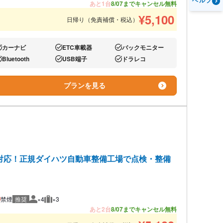
ヘルプ
あと1台
8/07までキャンセル無料
¥
5,100
日帰り（免責補償・税込）
カーナビ
ETC車載器
バックモニター
り:
あり:
あり:
Bluetooth
USB端子
ドラレコ
り:
あり:
あり:
プランを見る
対応！正規ダイハツ自動車整備工場で点検・整備
禁煙
推奨
×4
×3
推奨人数
推奨荷物
あと2台
8/07までキャンセル無料