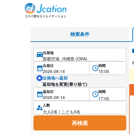
レンタカー検索・比較
検索条件
出発地
レ
出発日
時間
出発地へ返却
返却地を変更(乗り捨て)
返却日
時間
人数
再検索