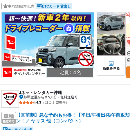
車両登録2年以内
ETCカード 貸出し
あ
あ
画像を見る
Jネットレンタカー沖縄
那覇空港から車で6分・無料送迎可
4.3
（口コミ 298件）
【直前割】急な予約もお得！【平日/午後出発/午前返却
ン！／ ヤリス 他（コンパクト）
オンライン決済