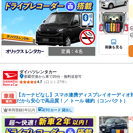
あ
あ
画像を見る
ダイハツレンタカー
那覇空港から車で20分・無料送迎可
4.7
（口コミ 27件）
【カーナビなし】スマホ連携ディスプレイオーディオ
だから安心で高品質！／ トール 確約（コンパクト）
車両登録2年以内
ETCカード 貸出し