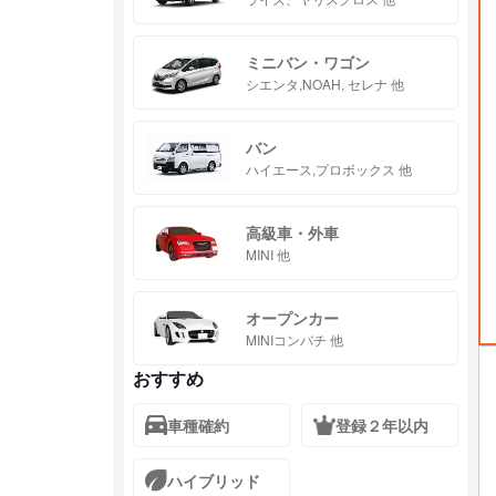
ミニバン・ワゴン
シエンタ,NOAH, セレナ 他
バン
ハイエース,プロボックス 他
高級車・外車
MINI 他
オープンカー
MINIコンバチ 他
おすすめ
車種確約
登録２年以内
ハイブリッド