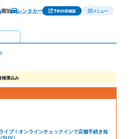
宿泊
レンタカー
予約内容確認
メニュー
順
責補償込み
ドライブ！オンラインチェックインで店舗手続き短
（SUV）