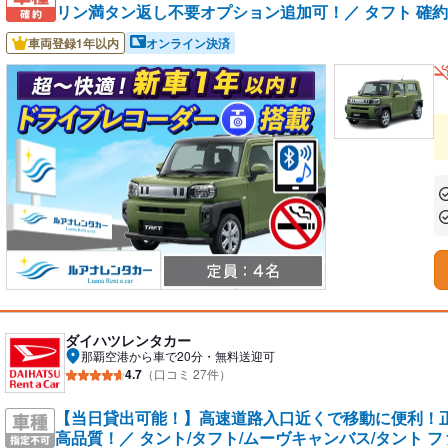
リン満タン返し不要オプション追加可！／ タフト 確
車両登録1年以内
オンライン決済
あ
あ
ダイハツレンタカー
那覇空港から車で20分・無料送迎可
4.7
（口コミ 27件）
【当日貸出可能！】高速道路入口近くで移動に便利！
高品質！／ タント/タフト/ムーヴキャンバス/タント 