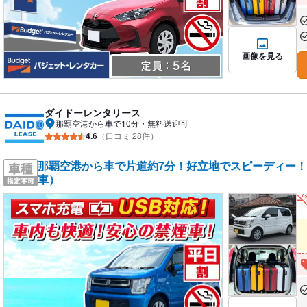
あ
あ
画像を見る
ダイドーレンタリース
那覇空港から車で10分・無料送迎可
4.6
（口コミ 28件）
那覇空港から車で片道約7分！好立地でスピーディー！／ 
車）
あ