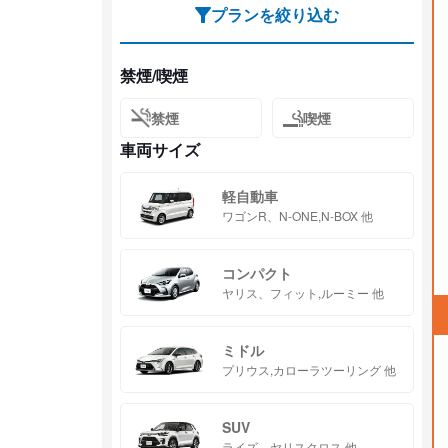
プランを絞り込む
禁煙/喫煙
禁煙
喫煙
車両サイズ
軽自動車
ワゴンR、N-ONE,N-BOX 他
コンパクト
ヤリス、フィット,ルーミー 他
ミドル
プリウス,カローラツーリング 他
SUV
ライズ、ヤリスクロス 他