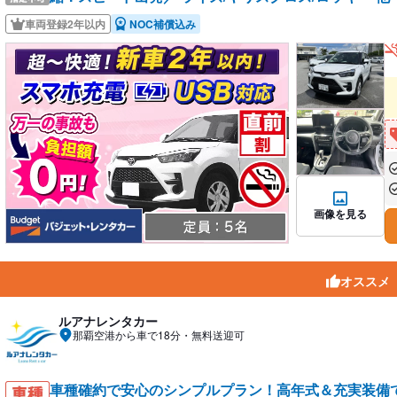
車両登録2年以内
NOC補償込み
あ
あ
画像を見る
オススメ
ルアナレンタカー
那覇空港から車で18分・無料送迎可
車種確約で安心のシンプルプラン！高年式＆充実装備