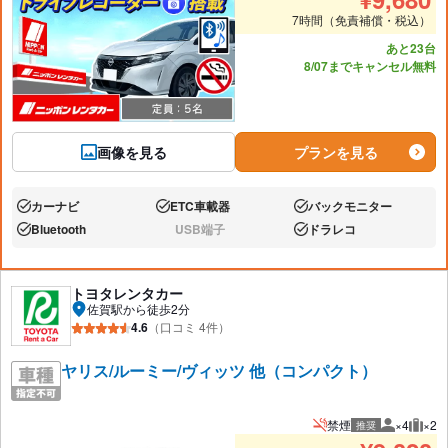
7時間（免責補償・税込）
あと23台
8/07までキャンセル無料
画像を見る
プランを見る
カーナビ
ETC車載器
バックモニター
あり:
あり:
あり:
Bluetooth
USB端子
ドラレコ
あり:
なし:
あり:
トヨタレンタカー
佐賀駅から徒歩2分
4.6
（口コミ 4件）
ヤリス/ルーミー/ヴィッツ 他（コンパクト）
禁煙
×4
×2
推奨
推奨人数
推奨