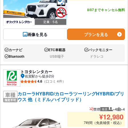
あと5台
8/07までキャンセル無料
画像を見る
プランを見る
カーナビ
ETC車載器
バックモニター
あり:
あり:
あり:
Bluetooth
USB端子
ドラレコ
あり:
なし:
なし:
トヨタレンタカー
佐賀駅から徒歩2分
4.6
（口コミ 4件）
カローラHYBRID/カローラツーリングHYBRID/プリ
ウス 他（ミドル,ハイブリッド）
禁煙
×4
×4
推奨
推奨人数
推奨
¥
12,980
7時間（免責補償・税込）