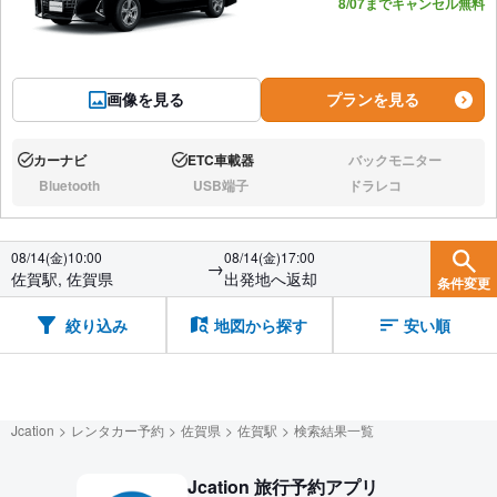
8/07までキャンセル無料
画像を見る
プランを見る
カーナビ
ETC車載器
バックモニター
あり:
あり:
なし:
Bluetooth
USB端子
ドラレコ
なし:
なし:
なし:
08/14(金)10:00
08/14(金)17:00
→
佐賀駅, 佐賀県
出発地へ返却
条件変更
絞り込み
地図から探す
安い順
Jcation
レンタカー予約
佐賀県
佐賀駅
検索結果一覧
Jcation 旅行予約アプリ