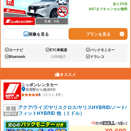
あと23台
8/07までキャンセル無料
画像を見る
プランを見る
カーナビ
ETC車載器
バックモニター
あり:
あり:
あり:
Bluetooth
USB端子
ドラレコ
あり:
なし:
あり:
オススメ
ニッポンレンタカー
佐賀駅から徒歩2分
5
（口コミ 4件）
アクア/ライズ/ヤリスクロス/ヤリスHYBRID/ノート/
フィットHYBRID 他（ミドル）
禁煙
×3
×2
推奨
推奨人数
推奨
¥
9,680