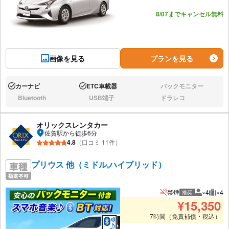
あと4台
8/07までキャンセル無料
画像を見る
プランを見る
カーナビ
ETC車載器
バックモニター
あり:
あり:
なし:
Bluetooth
USB端子
ドラレコ
なし:
なし:
なし:
オリックスレンタカー
佐賀駅から徒歩6分
4.8
（口コミ 11件）
プリウス 他（ミドル,ハイブリッド）
禁煙
×4
×4
推奨
推奨人数
推奨
¥
15,350
7時間（免責補償・税込）