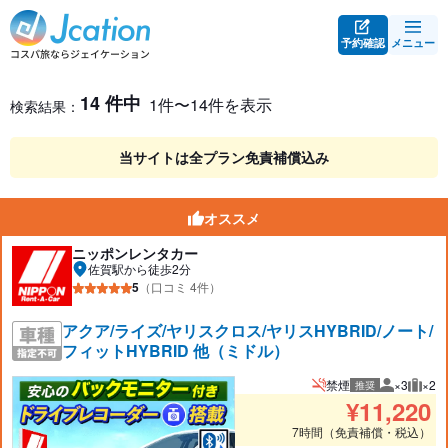
予約確認
メニュー
レンタカー検索・比較
レンタカー検索結果
14 件中
1件〜14件を表示
検索結果：
当サイトは全プラン免責補償込み
オススメ
ニッポンレンタカー
佐賀駅から徒歩2分
5
（口コミ 4件）
アクア/ライズ/ヤリスクロス/ヤリスHYBRID/ノート/
フィットHYBRID 他（ミドル）
禁煙
×3
×2
推奨
推奨人数
推奨
¥
11,220
7時間（免責補償・税込）