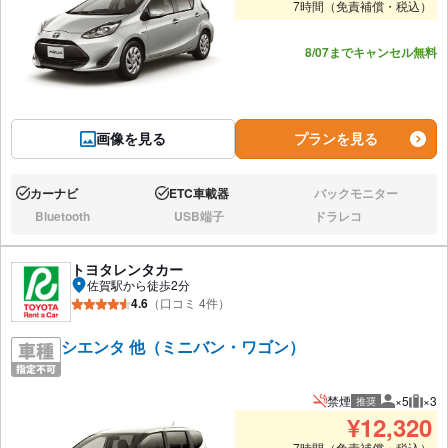
7時間（免責補償・税込）
あと2台
8/07までキャンセル無料
画像を見る
プランを見る
カーナビ
ETC車載器
バックモニター
あり:
あり:
なし:
Bluetooth
USB端子
ドラレコ
なし:
なし:
なし:
トヨタレンタカー
佐賀駅から徒歩2分
4.6
（口コミ 4件）
シエンタ 他（ミニバン・ワゴン）
禁煙
×5
×3
推奨
推奨人数
推奨
¥
12,320
7時間（免責補償・税込）