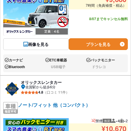
7時間（免責補償・税込）
あと6台
8/07までキャンセル無料
画像を見る
プランを見る
カーナビ
ETC車載器
バックモニター
あり:
あり:
あり:
Bluetooth
USB端子
ドラレコ
あり:
なし:
なし:
オリックスレンタカー
佐賀駅から徒歩6分
4.8
（口コミ 11件）
ノート/フィット 他（コンパクト）
禁煙
×4
×2
推奨
推奨人数
推奨
¥
10,670