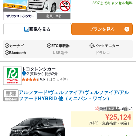
8/07までキャンセル無料
画像を見る
プランを見る
カーナビ
ETC車載器
バックモニター
あり:
あり:
あり:
Bluetooth
USB端子
ドラレコ
あり:
なし:
なし:
トヨタレンタカー
佐賀駅から徒歩2分
4.6
（口コミ 4件）
アルファード/ヴェルファイア/ヴェルファイア/アル
ファードHYBRID 他（ミニバン・ワゴン）
禁煙
×6
×3
推奨
推奨人数
推奨
¥
25,124
7時間（免責補償・税込）
あと2台