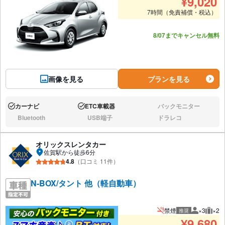
¥
9,020
7時間（免責補償・税込）
あと8台
8/07までキャンセル無料
画像を見る
プランを見る
カーナビ
ETC車載器
バックモニター
あり:
あり:
なし:
Bluetooth
USB端子
ドラレコ
なし:
なし:
なし:
オリックスレンタカー
佐賀駅から徒歩6分
4.8
（口コミ 11件）
N-BOX/タント 他（軽自動車）
禁煙
×3
×2
推奨
推奨人数
推奨
¥
9,680