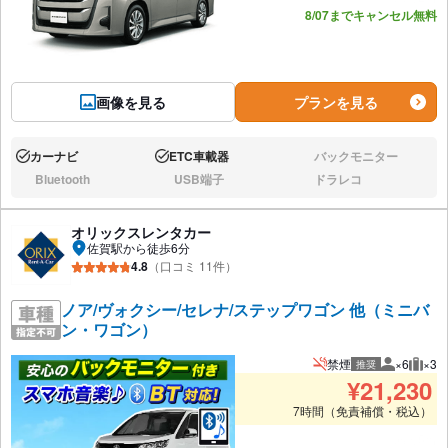
8/07までキャンセル無料
画像を見る
プランを見る
カーナビ
ETC車載器
バックモニター
あり:
あり:
なし:
Bluetooth
USB端子
ドラレコ
なし:
なし:
なし:
オリックスレンタカー
佐賀駅から徒歩6分
4.8
（口コミ 11件）
ノア/ヴォクシー/セレナ/ステップワゴン 他（ミニバ
ン・ワゴン）
禁煙
×6
×3
推奨
推奨人数
推奨
¥
21,230
7時間（免責補償・税込）
あと5台