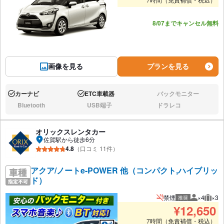
あと2台
8/07までキャンセル無料
画像を見る
プランを見る
カーナビ
ETC車載器
バックモニター
あり:
あり:
なし:
Bluetooth
USB端子
ドラレコ
なし:
なし:
なし:
オリックスレンタカー
佐賀駅から徒歩6分
4.8
（口コミ 11件）
アクア/ノートe-POWER 他（コンパクト,ハイブリッ
ド）
禁煙
×4
×3
推奨
推奨人数
推奨
¥
12,650
7時間（免責補償・税込）