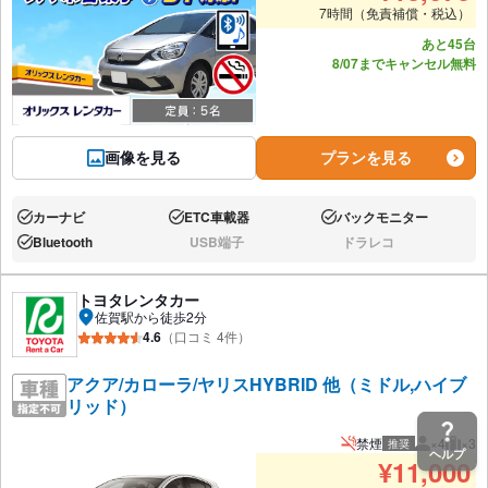
7時間（免責補償・税込）
あと45台
8/07までキャンセル無料
画像を見る
プランを見る
カーナビ
ETC車載器
バックモニター
あり:
あり:
あり:
Bluetooth
USB端子
ドラレコ
あり:
なし:
なし:
トヨタレンタカー
佐賀駅から徒歩2分
4.6
（口コミ 4件）
アクア/カローラ/ヤリスHYBRID 他（ミドル,ハイブ
リッド）
禁煙
×4
×3
推奨
推奨人数
推奨
ヘルプ
¥
11,000