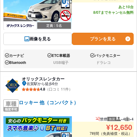
あと10台
8/07までキャンセル無料
画像を見る
プランを見る
カーナビ
ETC車載器
バックモニター
あり:
あり:
あり:
Bluetooth
USB端子
ドラレコ
あり:
なし:
なし:
オリックスレンタカー
佐賀駅から徒歩6分
4.8
（口コミ 11件）
ロッキー 他（コンパクト）
禁煙
×4
×4
推奨
推奨人数
推奨
¥
12,650
7時間（免責補償・税込）