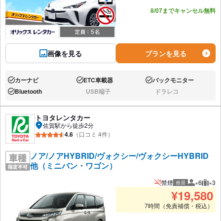
あと4台
8/07までキャンセル無料
画像を見る
プランを見る
カーナビ
ETC車載器
バックモニター
あり:
あり:
あり:
Bluetooth
USB端子
ドラレコ
あり:
なし:
なし:
トヨタレンタカー
佐賀駅から徒歩2分
4.6
（口コミ 4件）
ノア/ノアHYBRID/ヴォクシー/ヴォクシーHYBRID
他（ミニバン・ワゴン）
禁煙
×6
×3
推奨
推奨人数
推奨
¥
19,580
7時間（免責補償・税込）
あと2台