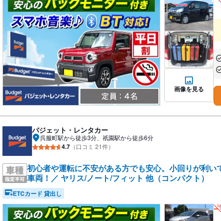
あ
あ
画像を見る
バジェット・レンタカー
呉服町駅から徒歩3分、祇園駅から徒歩6分
4.7
（口コミ 21件）
初心者や運転に不安がある方でも安心。小回りが利い
車両！／ ヤリス/ノート/フィット 他（コンパクト）
ETCカード 貸出し