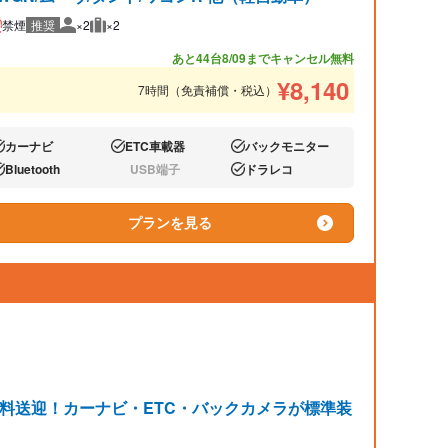
禁煙
推奨
×2
×2
推奨人数
推奨荷物
あと44台
8/09までキャンセル無料
¥
8,140
7時間（免責補償・税込）
カーナビ
ETC車載器
バックモニター
り:
あり:
あり:
Bluetooth
USB端子
ドラレコ
り:
なし:
あり:
プランを見る
無料送迎！カーナビ・ETC・バックカメラが標準装