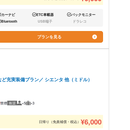
カーナビ
ETC車載器
バックモニター
り:
あり:
あり:
Bluetooth
USB端子
ドラレコ
り:
なし:
なし:
プランを見る
ターなど充実装備プラン／ シエンタ 他（ミドル）
禁煙
推奨
×5
×3
推奨人数
推奨荷物
あと1台
¥
6,000
日帰り（免責補償・税込）