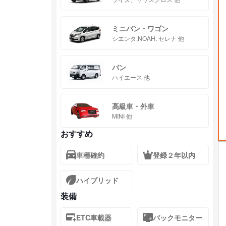
ミニバン・ワゴン
シエンタ,NOAH, セレナ 他
バン
ハイエース 他
高級車・外車
MINI 他
おすすめ
車種確約
登録２年以内
ハイブリッド
装備
ETC車載器
バックモニター