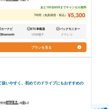
推奨人数
推奨荷物
あと100台
8/09までキャンセル無料
¥
5,300
7時間（免責補償・税込）
カーナビ
ETC車載器
バックモニター
り:
あり:
あり:
Bluetooth
USB端子
ドラレコ
り:
なし:
なし:
プランを見る
て扱いやすく、初めてのドライブにもおすすめの
禁煙
推奨
×4
×2
推奨人数
推奨荷物