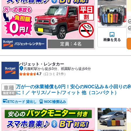
あ
あ
画像を見る
バジェット・レンタカー
呉服町駅から徒歩3分、祇園駅から徒歩6分
4.7
（口コミ 21件）
万が一の休業補償も0円！安心のNOC込み＆小回りの
に！／ ヤリス/ノート/フィット 他（コンパクト）
ETCカード 貸出し
NOC補償込み