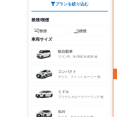
プランを絞り込む
禁煙/喫煙
禁煙
喫煙
車両サイズ
軽自動車
ワゴンR、N-ONE,N-BOX 他
コンパクト
ヤリス、フィット,ルーミー 他
ミドル
プリウス,カローラツーリング 他
SUV
ライズ、ヤリスクロス 他