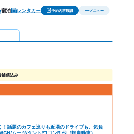
宿泊
レンタカー
予約内容確認
メニュー
責補償込み
く！話題のカフェ巡りも近場のドライブも、気負
-WGN/ムーヴ/タント/ワゴンR 他（軽自動車）