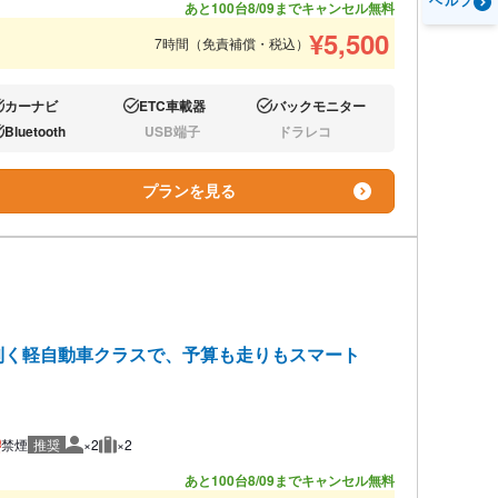
ヘルプ
あと100台
8/09までキャンセル無料
¥
5,500
7時間（免責補償・税込）
カーナビ
ETC車載器
バックモニター
り:
あり:
あり:
Bluetooth
USB端子
ドラレコ
り:
なし:
なし:
プランを見る
利く軽自動車クラスで、予算も走りもスマート
）
禁煙
推奨
×2
×2
推奨人数
推奨荷物
あと100台
8/09までキャンセル無料