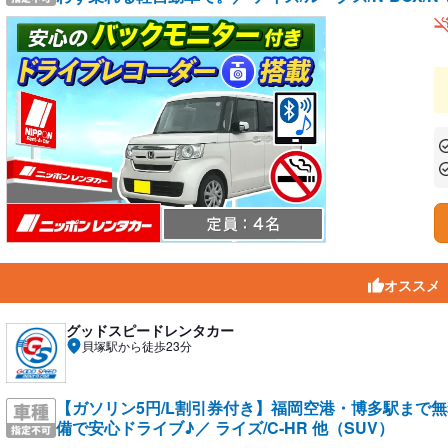
あ
あ
オススメ
グッドスピードレンタカー
貝塚駅から徒歩23分
【ガソリン5円/L割引券付き】福岡空港・博多駅まで
備で安心ドライブ♪／ ライズ/C-HR 他（SUV）