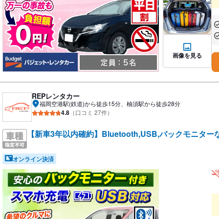
あ
あ
画像を見る
REPレンタカー
福岡空港駅(鉄道)から徒歩15分、柚須駅から徒歩28分
4.8
（口コミ 27件）
【新車3年以内確約】Bluetooth,USB,バックモニ
オンライン決済