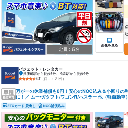
あ
あ
画像を見る
バジェット・レンタカー
呉服町駅から徒歩3分、祇園駅から徒歩6分
4.7
（口コミ 21件）
万が一の休業補償も0円！安心のNOC込み＆小回りの
に！／ ムーヴ/タフト/ワゴンR/ハスラー 他（軽自動車
ETCカード 貸出し
NOC補償込み