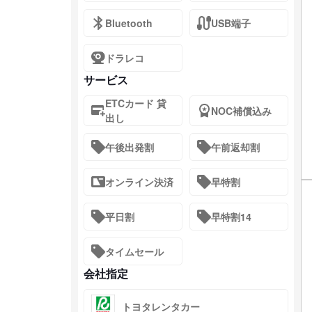
Bluetooth
USB端子
ドラレコ
サービス
ETCカード 貸
NOC補償込み
出し
午後出発割
午前返却割
オンライン決済
早特割
平日割
早特割14
タイムセール
会社指定
トヨタレンタカー