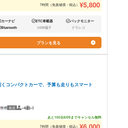
¥
5,800
7時間（免責補償・税込）
カーナビ
ETC車載器
バックモニター
り:
あり:
あり:
Bluetooth
USB端子
ドラレコ
り:
なし:
なし:
プランを見る
利くコンパクトカーで、予算も走りもスマート
禁煙
推奨
×4
×2
推奨人数
推奨荷物
あと100台
8/09までキャンセル無料
¥
6,000
7時間（免責補償・税込）