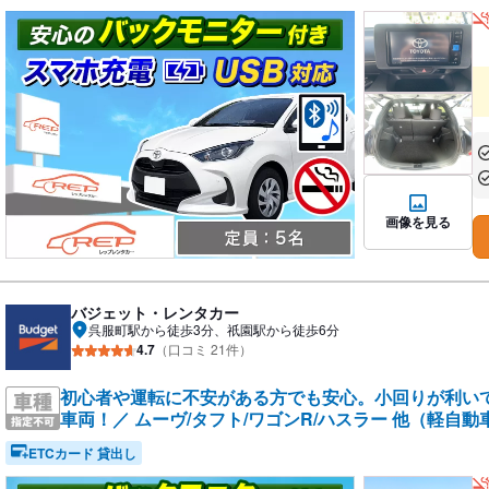
あ
あ
画像を見る
バジェット・レンタカー
呉服町駅から徒歩3分、祇園駅から徒歩6分
4.7
（口コミ 21件）
初心者や運転に不安がある方でも安心。小回りが利い
車両！／ ムーヴ/タフト/ワゴンR/ハスラー 他（軽自動
ETCカード 貸出し