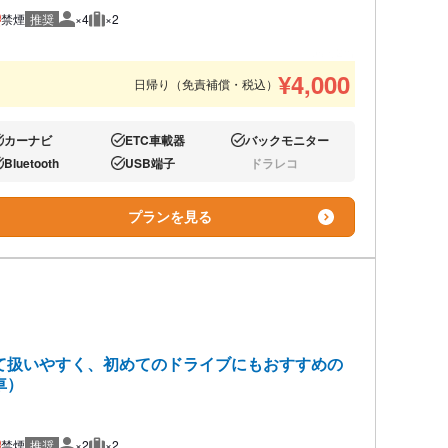
禁煙
推奨
×4
×2
推奨人数
推奨荷物
あと2台
¥
4,000
日帰り（免責補償・税込）
カーナビ
ETC車載器
バックモニター
り:
あり:
あり:
Bluetooth
USB端子
ドラレコ
り:
あり:
なし:
プランを見る
て扱いやすく、初めてのドライブにもおすすめの
車）
禁煙
推奨
×2
×2