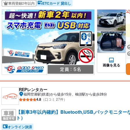
車両登録2年以内
ETCカード 貸出し
あ
あ
画像を見る
REPレンタカー
福岡空港駅(鉄道)から徒歩15分、柚須駅から徒歩28分
4.8
（口コミ 27件）
【新車3年以内確約】Bluetooth,USB,バックモニ
ト）
オンライン決済