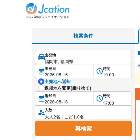
レンタカー検索・比較
検索条件
出発地
レ
出発日
時間
出発地へ返却
返却地を変更(乗り捨て)
返却日
時間
人数
再検索