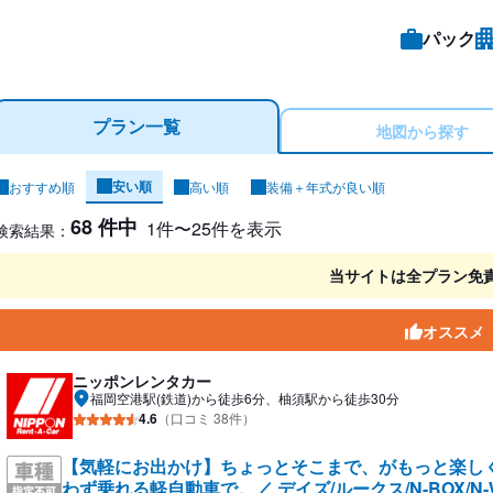
パック
プラン一覧
地図から探す
安い順
おすすめ順
高い順
装備＋年式が良い順
ンタカー検索結果
68 件中
1件〜25件を表示
検索結果：
当サイトは全プラン免
オススメ
ニッポンレンタカー
福岡空港駅(鉄道)から徒歩6分、柚須駅から徒歩30分
4.6
（口コミ 38件）
【気軽にお出かけ】ちょっとそこまで、がもっと楽し
わず乗れる軽自動車で。／ デイズ/ルークス/N-BOX/N