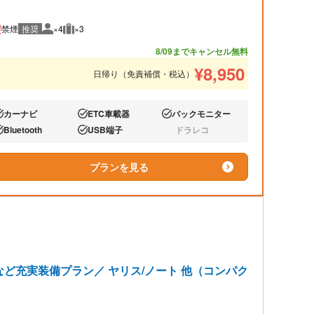
禁煙
推奨
×4
×3
推奨人数
推奨荷物
あと4台
8/09までキャンセル無料
¥
8,950
日帰り（免責補償・税込）
カーナビ
ETC車載器
バックモニター
り:
あり:
あり:
Bluetooth
USB端子
ドラレコ
り:
あり:
なし:
プランを見る
ターなど充実装備プラン／ ヤリス/ノート 他（コンパク