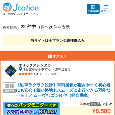
予約確認
メニュー
レンタカー検索・比較
レンタカー検索結果
22 件中
1件〜20件を表示
検索結果：
当サイトは全プラン免責補償込み
オススメ
オリックスレンタカー
仙台空港から車で5分・無料送迎可
4.5
（口コミ 92件）
【駐車ラクラク設計】車両感覚が掴みやすく初心者
にも安心！細い路地もスムーズに走行できる万能な
一台！／ ムーヴ/ワゴンR 他（軽自動車）
禁煙
×2
×2
推奨
推奨人数
推奨
¥
8,580