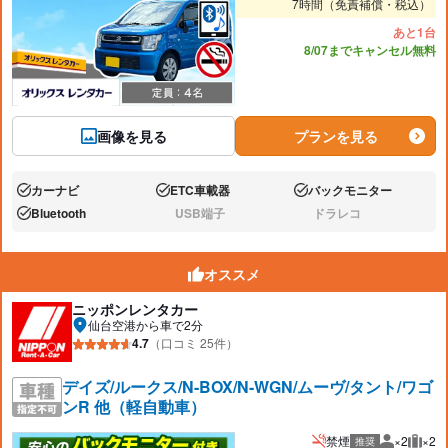
7時間（免責補償・税込）
あと1台
8/07までキャンセル無料
画像を見る
プランを見る
カーナビ
ETC車載器
バックモニター
あり:
あり:
あり:
Bluetooth
USB端子
ドラレコ
あり:
なし:
なし:
オススメ
ニッポンレンタカー
仙台空港から車で2分
4.7
（口コミ 25件）
デイズ/ルークス/N-BOX/N-WGN/ムーヴ/タント/ワゴ
ンR 他（軽自動車）
禁煙
×2
×2
推奨