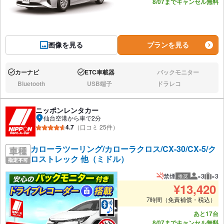
8/07までキャンセル無料
画像を見る
プランを見る
カーナビ
ETC車載器
バックモニター
あり:
あり:
なし:
Bluetooth
USB端子
ドラレコ
なし:
なし:
なし:
ニッポンレンタカー
仙台空港から車で2分
4.7
（口コミ 25件）
カローラツーリング/カローラクロス/CX-30/CX-5/ク
ロストレック 他（ミドル）
禁煙
×3
×3
推奨
推奨人数
推奨
¥
13,420
7時間（免責補償・税込）
あと17台
8/07までキャンセル無料