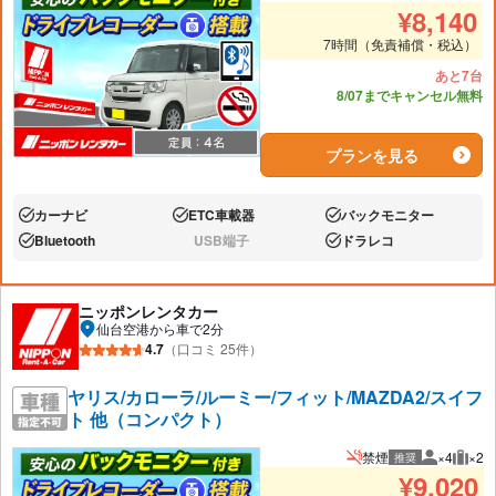
推奨人数
推奨
¥
8,140
7時間（免責補償・税込）
あと7台
8/07までキャンセル無料
プランを見る
カーナビ
ETC車載器
バックモニター
あり:
あり:
あり:
Bluetooth
USB端子
ドラレコ
あり:
なし:
あり:
ニッポンレンタカー
仙台空港から車で2分
4.7
（口コミ 25件）
ヤリス/カローラ/ルーミー/フィット/MAZDA2/スイフ
ト 他（コンパクト）
禁煙
×4
×2
推奨
推奨人数
推奨
¥
9,020