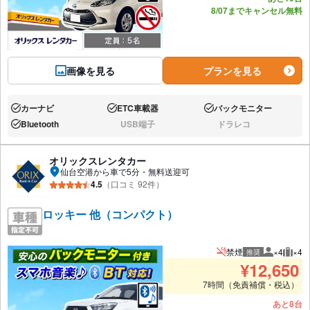
8/07までキャンセル無料
画像を見る
プランを見る
カーナビ
ETC車載器
バックモニター
あり:
あり:
あり:
Bluetooth
USB端子
ドラレコ
あり:
なし:
なし:
オリックスレンタカー
仙台空港から車で5分・無料送迎可
4.5
（口コミ 92件）
ロッキー 他（コンパクト）
禁煙
×4
×4
推奨
推奨人数
推奨
¥
12,650
7時間（免責補償・税込）
あと8台