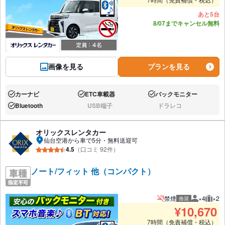
あと5台
8/07までキャンセル無料
画像を見る
プランを見る
カーナビ
ETC車載器
バックモニター
あり:
あり:
あり:
Bluetooth
USB端子
ドラレコ
あり:
なし:
なし:
オリックスレンタカー
仙台空港から車で5分・無料送迎可
4.5
（口コミ 92件）
ノート/フィット 他（コンパクト）
禁煙
×4
×2
推奨
推奨人数
推奨
¥
10,670
7時間（免責補償・税込）