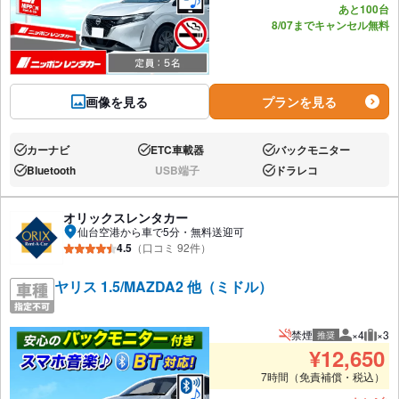
あと100台
8/07までキャンセル無料
画像を見る
プランを見る
カーナビ
ETC車載器
バックモニター
あり:
あり:
あり:
Bluetooth
USB端子
ドラレコ
あり:
なし:
あり:
オリックスレンタカー
仙台空港から車で5分・無料送迎可
4.5
（口コミ 92件）
ヤリス 1.5/MAZDA2 他（ミドル）
禁煙
×4
×3
推奨
推奨人数
推奨
¥
12,650
7時間（免責補償・税込）