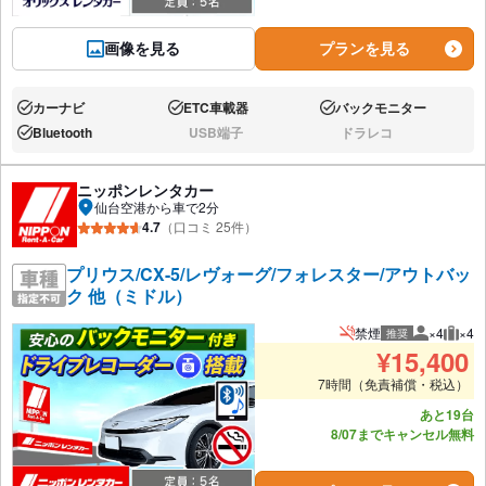
画像を見る
プランを見る
カーナビ
ETC車載器
バックモニター
あり:
あり:
あり:
Bluetooth
USB端子
ドラレコ
あり:
なし:
なし:
ニッポンレンタカー
仙台空港から車で2分
4.7
（口コミ 25件）
プリウス/CX-5/レヴォーグ/フォレスター/アウトバッ
ク 他（ミドル）
禁煙
×4
×4
推奨
推奨人数
推奨
¥
15,400
7時間（免責補償・税込）
あと19台
8/07までキャンセル無料