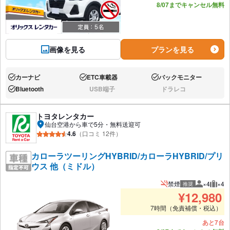
8/07までキャンセル無料
画像を見る
プランを見る
カーナビ
ETC車載器
バックモニター
あり:
あり:
あり:
Bluetooth
USB端子
ドラレコ
あり:
なし:
なし:
トヨタレンタカー
仙台空港から車で5分・無料送迎可
4.6
（口コミ 12件）
カローラツーリングHYBRID/カローラHYBRID/プリ
ウス 他（ミドル）
禁煙
×4
×4
推奨
推奨人数
推奨
¥
12,980
7時間（免責補償・税込）
あと7台