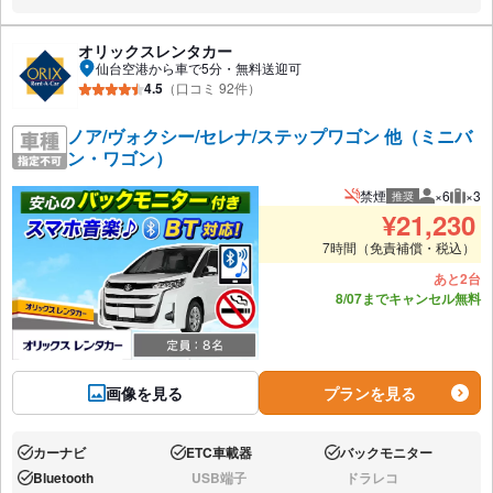
オリックスレンタカー
仙台空港から車で5分・無料送迎可
4.5
（口コミ 92件）
ノア/ヴォクシー/セレナ/ステップワゴン 他（ミニバ
ン・ワゴン）
禁煙
×6
×3
推奨
推奨人数
推奨
¥
21,230
7時間（免責補償・税込）
あと2台
8/07までキャンセル無料
画像を見る
プランを見る
カーナビ
ETC車載器
バックモニター
あり:
あり:
あり:
Bluetooth
USB端子
ドラレコ
あり:
なし:
なし: