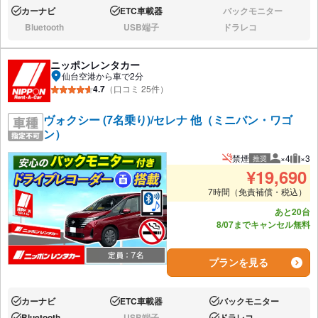
カーナビ
ETC車載器
バックモニター
あり:
あり:
なし:
Bluetooth
USB端子
ドラレコ
なし:
なし:
なし:
ニッポンレンタカー
仙台空港から車で2分
4.7
（口コミ 25件）
ヴォクシー (7名乗り)/セレナ 他（ミニバン・ワゴ
ン）
禁煙
×4
×3
推奨
推奨人数
推奨
¥
19,690
7時間（免責補償・税込）
あと20台
8/07までキャンセル無料
プランを見る
カーナビ
ETC車載器
バックモニター
あり:
あり:
あり:
Bluetooth
USB端子
ドラレコ