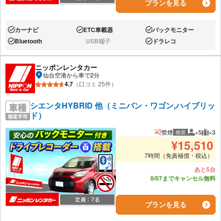
プランを見る
カーナビ
ETC車載器
バックモニター
あり:
あり:
あり:
Bluetooth
USB端子
ドラレコ
あり:
なし:
あり:
ニッポンレンタカー
仙台空港から車で2分
4.7
（口コミ 25件）
シエンタHYBRID 他（ミニバン・ワゴン,ハイブリッ
ド）
禁煙
×5
×3
推奨
推奨人数
推奨
¥
15,510
7時間（免責補償・税込）
あと5台
8/07までキャンセル無料
プランを見る