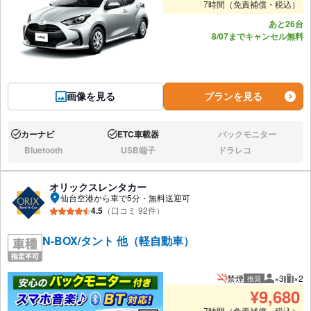
7時間（免責補償・税込）
あと26台
8/07までキャンセル無料
画像を見る
プランを見る
カーナビ
ETC車載器
バックモニター
あり:
あり:
なし:
Bluetooth
USB端子
ドラレコ
なし:
なし:
なし:
オリックスレンタカー
仙台空港から車で5分・無料送迎可
4.5
（口コミ 92件）
N-BOX/タント 他（軽自動車）
禁煙
×3
×2
推奨
推奨人数
推奨
¥
9,680
7時間（免責補償・税込）