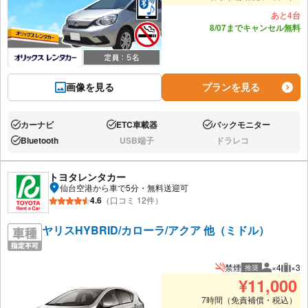
あと4台
8/07までキャンセル無料
画像を見る
プランを見る
カーナビ
ETC車載器
バックモニター
あり:
あり:
あり:
Bluetooth
USB端子
ドラレコ
あり:
なし:
なし:
トヨタレンタカー
仙台空港から車で5分・無料送迎可
4.6
（口コミ 12件）
ヤリスHYBRID/カローラ/アクア 他（ミドル）
禁煙
×4
×3
推奨
推奨人数
推奨
¥
11,000
7時間（免責補償・税込）