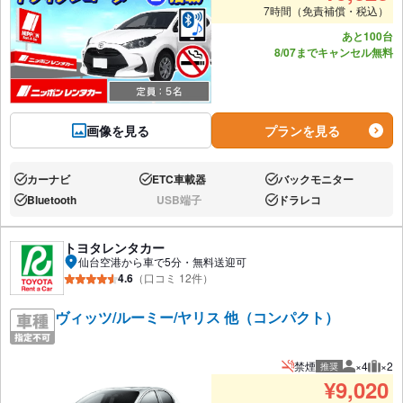
7時間（免責補償・税込）
あと100台
8/07までキャンセル無料
画像を見る
プランを見る
カーナビ
ETC車載器
バックモニター
あり:
あり:
あり:
Bluetooth
USB端子
ドラレコ
あり:
なし:
あり:
トヨタレンタカー
仙台空港から車で5分・無料送迎可
4.6
（口コミ 12件）
ヴィッツ/ルーミー/ヤリス 他（コンパクト）
禁煙
×4
×2
推奨
推奨人数
推奨
¥
9,020