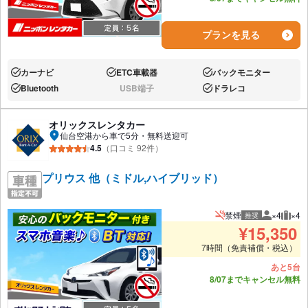
プランを見る
カーナビ
ETC車載器
バックモニター
あり:
あり:
あり:
Bluetooth
USB端子
ドラレコ
あり:
なし:
あり:
オリックスレンタカー
仙台空港から車で5分・無料送迎可
4.5
（口コミ 92件）
プリウス 他（ミドル,ハイブリッド）
禁煙
×4
×4
推奨
推奨人数
推奨
¥
15,350
7時間（免責補償・税込）
あと5台
8/07までキャンセル無料