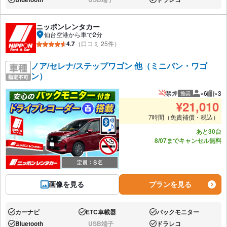
あり:
なし:
あり:
ニッポンレンタカー
仙台空港から車で2分
4.7
（口コミ 25件）
ノア/セレナ/ステップワゴン 他（ミニバン・ワゴ
ン）
禁煙
×6
×3
推奨
推奨人数
推奨
¥
21,010
7時間（免責補償・税込）
あと30台
8/07までキャンセル無料
画像を見る
プランを見る
カーナビ
ETC車載器
バックモニター
あり:
あり:
あり:
Bluetooth
USB端子
ドラレコ
あり:
なし:
あり: