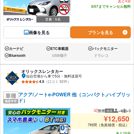
あと4台
8/07までキャンセル無料
画像を見る
プランを見る
カーナビ
ETC車載器
バックモニター
あり:
あり:
あり:
Bluetooth
USB端子
ドラレコ
あり:
なし:
なし:
オリックスレンタカー
仙台空港から車で5分・無料送迎可
4.5
（口コミ 92件）
アクア/ノートe-POWER 他（コンパクト,ハイブリッ
ド）
禁煙
×4
×3
推奨
推奨人数
推奨
¥
12,650
7時間（免責補償・税込）
あと10台