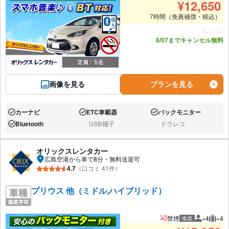
¥
12,650
7時間（免責補償・税込）
あと3台
8/07までキャンセル無料
画像を見る
プランを見る
カーナビ
ETC車載器
バックモニター
あり:
あり:
あり:
Bluetooth
USB端子
ドラレコ
あり:
なし:
なし:
オリックスレンタカー
広島空港から車で8分・無料送迎可
4.7
（口コミ 41件）
プリウス 他（ミドル,ハイブリッド）
禁煙
×4
×4
推奨
推奨人数
推奨