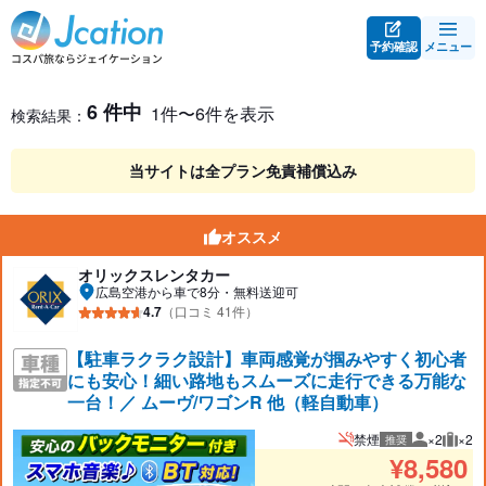
予約確認
メニュー
レンタカー検索・比較
レンタカー検索結果
6 件中
1件〜6件を表示
検索結果：
当サイトは全プラン免責補償込み
オススメ
オリックスレンタカー
広島空港から車で8分・無料送迎可
4.7
（口コミ 41件）
【駐車ラクラク設計】車両感覚が掴みやすく初心者
にも安心！細い路地もスムーズに走行できる万能な
一台！／ ムーヴ/ワゴンR 他（軽自動車）
禁煙
×2
×2
推奨
推奨人数
推奨
¥
8,580