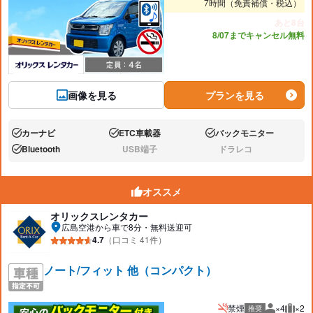
7時間（免責補償・税込）
あと8台
8/07までキャンセル無料
画像を見る
プランを見る
カーナビ
ETC車載器
バックモニター
あり:
あり:
あり:
Bluetooth
USB端子
ドラレコ
あり:
なし:
なし:
オススメ
オリックスレンタカー
広島空港から車で8分・無料送迎可
4.7
（口コミ 41件）
ノート/フィット 他（コンパクト）
禁煙
×4
×2
推奨