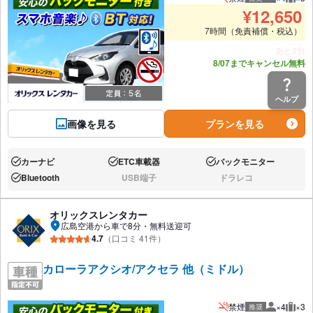
推奨人数
推奨
¥
12,650
7時間（免責補償・税込）
あと2台
8/07までキャンセル無料
ヘルプ
画像を見る
プランを見る
カーナビ
ETC車載器
バックモニター
あり:
あり:
あり:
Bluetooth
USB端子
ドラレコ
あり:
なし:
なし:
オリックスレンタカー
広島空港から車で8分・無料送迎可
4.7
（口コミ 41件）
カローラアクシオ/アクセラ 他（ミドル）
禁煙
×4
×3
推奨
推奨人数
推奨