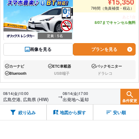
¥
15,350
7時間（免責補償・税込）
あと1台
8/07までキャンセル無料
画像を見る
プランを見る
カーナビ
ETC車載器
バックモニター
あり:
あり:
あり:
Bluetooth
USB端子
ドラレコ
あり:
なし:
なし:
08/14(金)10:00
08/14(金)17:00
→
広島空港, 広島県 (HIW)
出発地へ返却
条件変更
絞り込み
地図から探す
安い順