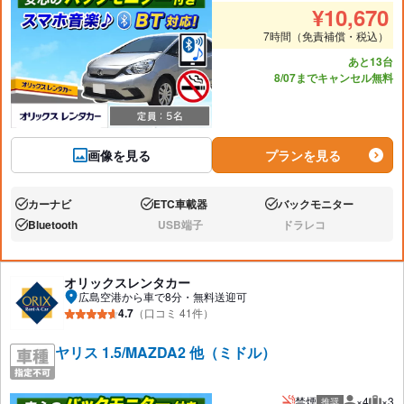
推奨人数
推奨
¥
10,670
7時間（免責補償・税込）
あと13台
8/07までキャンセル無料
画像を見る
プランを見る
カーナビ
ETC車載器
バックモニター
あり:
あり:
あり:
Bluetooth
USB端子
ドラレコ
あり:
なし:
なし:
オリックスレンタカー
広島空港から車で8分・無料送迎可
4.7
（口コミ 41件）
ヤリス 1.5/MAZDA2 他（ミドル）
禁煙
×4
×3
推奨