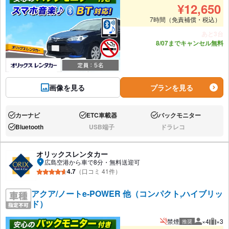
¥
12,650
7時間（免責補償・税込）
あと3台
8/07までキャンセル無料
画像を見る
プランを見る
カーナビ
ETC車載器
バックモニター
あり:
あり:
あり:
Bluetooth
USB端子
ドラレコ
あり:
なし:
なし:
オリックスレンタカー
広島空港から車で8分・無料送迎可
4.7
（口コミ 41件）
アクア/ノートe-POWER 他（コンパクト,ハイブリッ
ド）
禁煙
×4
×3
推奨
推奨人数
推奨