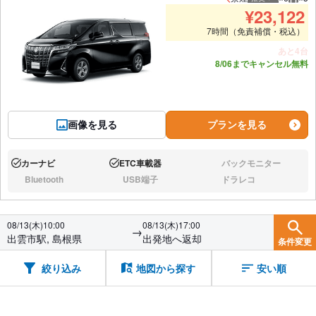
推奨人数
推奨
¥
23,122
7時間（免責補償・税込）
あと4台
8/06までキャンセル無料
画像を見る
プランを見る
カーナビ
ETC車載器
バックモニター
あり:
あり:
なし:
Bluetooth
USB端子
ドラレコ
なし:
なし:
なし:
08/13(木)10:00
08/13(木)17:00
→
出雲市駅, 島根県
出発地へ返却
条件変更
絞り込み
地図から探す
安い順