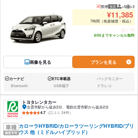
禁煙
×5
×3
推奨
推奨人数
推奨
¥
11,385
7時間（免責補償・税込）
あと1台
8/06までキャンセル無料
画像を見る
プランを見る
カーナビ
ETC車載器
バックモニター
あり:
あり:
なし:
Bluetooth
USB端子
ドラレコ
なし:
なし:
なし:
トヨタレンタカー
出雲市駅から徒歩2分、電鉄出雲市駅から徒歩2分
4.7
（口コミ 24件）
カローラHYBRID/カローラツーリングHYBRID/プリ
ウス 他（ミドル,ハイブリッド）