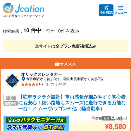
予約確認
メニュー
レンタカー検索・比較
レンタカー検索結果
10 件中
1件〜10件を表示
検索結果：
当サイトは全プラン免責補償込み
オススメ
オリックスレンタカー
出雲市駅から徒歩3分、電鉄出雲市駅から徒歩7分
4.7
（口コミ 44件）
【駐車ラクラク設計】車両感覚が掴みやすく初心者
にも安心！細い路地もスムーズに走行できる万能な
一台！／ ムーヴ/ワゴンR 他（軽自動車）
禁煙
×2
×2
推奨
推奨人数
推奨
¥
8,580