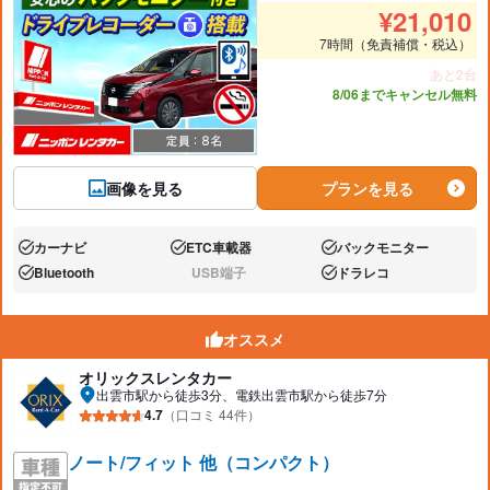
推奨人数
推奨
¥
21,010
7時間（免責補償・税込）
あと2台
8/06までキャンセル無料
画像を見る
プランを見る
カーナビ
ETC車載器
バックモニター
あり:
あり:
あり:
Bluetooth
USB端子
ドラレコ
あり:
なし:
あり:
オススメ
オリックスレンタカー
出雲市駅から徒歩3分、電鉄出雲市駅から徒歩7分
4.7
（口コミ 44件）
ノート/フィット 他（コンパクト）