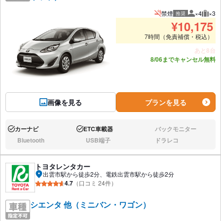
禁煙
×4
×3
推奨
推奨人数
推奨
¥
10,175
7時間（免責補償・税込）
あと8台
8/06までキャンセル無料
画像を見る
プランを見る
カーナビ
ETC車載器
バックモニター
あり:
あり:
なし:
Bluetooth
USB端子
ドラレコ
なし:
なし:
なし:
トヨタレンタカー
出雲市駅から徒歩2分、電鉄出雲市駅から徒歩2分
4.7
（口コミ 24件）
シエンタ 他（ミニバン・ワゴン）