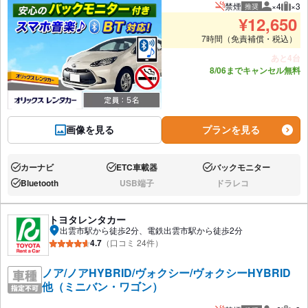
禁煙
×4
×3
推奨
推奨人数
推奨
¥
12,650
7時間（免責補償・税込）
あと4台
8/06までキャンセル無料
画像を見る
プランを見る
カーナビ
ETC車載器
バックモニター
あり:
あり:
あり:
Bluetooth
USB端子
ドラレコ
あり:
なし:
なし:
トヨタレンタカー
出雲市駅から徒歩2分、電鉄出雲市駅から徒歩2分
4.7
（口コミ 24件）
ノア/ノアHYBRID/ヴォクシー/ヴォクシーHYBRID
他（ミニバン・ワゴン）