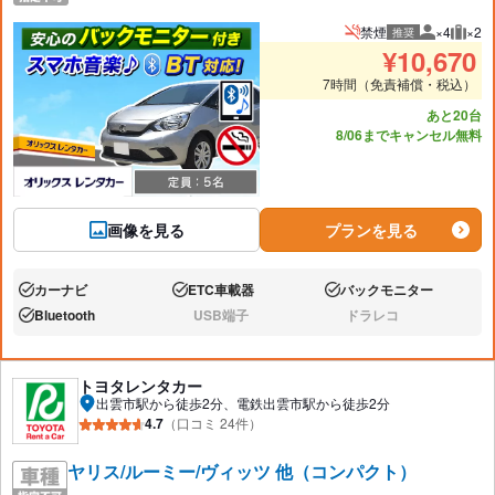
禁煙
×4
×2
推奨
推奨人数
推奨
¥
10,670
7時間（免責補償・税込）
あと20台
8/06までキャンセル無料
画像を見る
プランを見る
カーナビ
ETC車載器
バックモニター
あり:
あり:
あり:
Bluetooth
USB端子
ドラレコ
あり:
なし:
なし:
トヨタレンタカー
出雲市駅から徒歩2分、電鉄出雲市駅から徒歩2分
4.7
（口コミ 24件）
ヤリス/ルーミー/ヴィッツ 他（コンパクト）