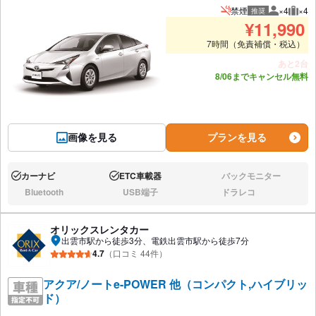
禁煙
×4
×4
推奨
推奨人数
推奨
¥
11,990
7時間（免責補償・税込）
あと2台
8/06までキャンセル無料
画像を見る
プランを見る
カーナビ
ETC車載器
バックモニター
あり:
あり:
なし:
Bluetooth
USB端子
ドラレコ
なし:
なし:
なし:
オリックスレンタカー
出雲市駅から徒歩3分、電鉄出雲市駅から徒歩7分
4.7
（口コミ 44件）
アクア/ノートe-POWER 他（コンパクト,ハイブリッ
ド）