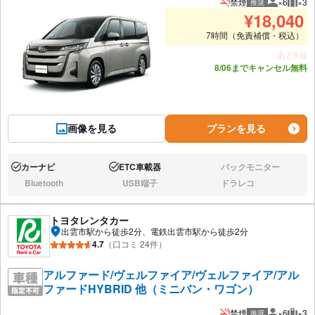
禁煙
×6
×3
推奨
推奨人数
推奨
¥
18,040
7時間（免責補償・税込）
あと9台
8/06までキャンセル無料
画像を見る
プランを見る
カーナビ
ETC車載器
バックモニター
あり:
あり:
なし:
Bluetooth
USB端子
ドラレコ
なし:
なし:
なし:
トヨタレンタカー
出雲市駅から徒歩2分、電鉄出雲市駅から徒歩2分
4.7
（口コミ 24件）
アルファード/ヴェルファイア/ヴェルファイア/アル
ファードHYBRID 他（ミニバン・ワゴン）
禁煙
×6
×3
推奨