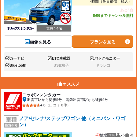
7時間（免責補償・税込）
あと5台
8/06までキャンセル無料
画像を見る
プランを見る
カーナビ
ETC車載器
バックモニター
あり:
あり:
あり:
Bluetooth
USB端子
ドラレコ
あり:
なし:
なし:
オススメ
ニッポンレンタカー
出雲市駅から徒歩5分、電鉄出雲市駅から徒歩5分
4.6
（口コミ 8件）
ノア/セレナ/ステップワゴン 他（ミニバン・ワゴ
ン）
禁煙
×6
×3
推奨