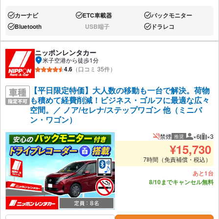
カーナビ
ETC車載器
バックモニター
あり:
あり:
あり:
Bluetooth
USB端子
ドラレコ
あり:
なし:
あり:
ニッポンレンタカー
米子空港から徒歩1分
4.6
（口コミ 35件）
【平日限定特価】大人数の移動も一台で解決。荷物
も積めて経費削減！ビジネス・ゴルフに最適な広々
空間。／ ノア/セレナ/ステップワゴン 他（ミニバ
ン・ワゴン）
禁煙
×6
×3
推奨
推奨人数
推奨
¥
15,730
7時間（免責補償・税込）
あと1台
8/10までキャンセル無料