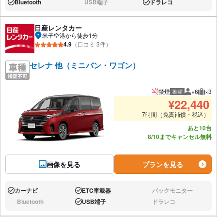
Bluetooth
USB端子
ドラレコ
あり:
なし:
あり:
日産レンタカー
米子空港から徒歩1分
4.9
（口コミ 3件）
セレナ 他（ミニバン・ワゴン）
禁煙
×6
×3
推奨
推奨人数
推奨
¥
22,440
7時間（免責補償・税込）
あと10台
8/10までキャンセル無料
画像を見る
プランを見る
カーナビ
ETC車載器
バックモニター
あり:
あり:
なし:
Bluetooth
USB端子
ドラレコ
なし:
あり:
なし: