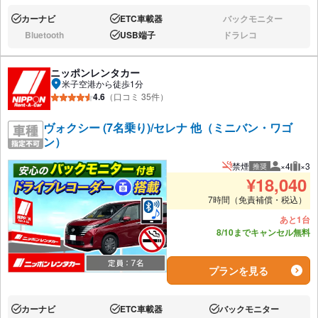
カーナビ
ETC車載器
バックモニター
あり:
あり:
なし:
Bluetooth
USB端子
ドラレコ
なし:
あり:
なし:
ニッポンレンタカー
米子空港から徒歩1分
4.6
（口コミ 35件）
ヴォクシー (7名乗り)/セレナ 他（ミニバン・ワゴ
ン）
禁煙
×4
×3
推奨
推奨人数
推奨
¥
18,040
7時間（免責補償・税込）
あと1台
8/10までキャンセル無料
プランを見る
カーナビ
ETC車載器
バックモニター
あり:
あり:
あり: