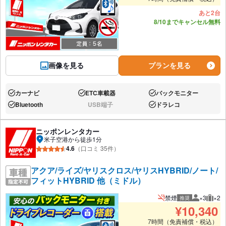
あと2台
8/10までキャンセル無料
画像を見る
プランを見る
カーナビ
ETC車載器
バックモニター
あり:
あり:
あり:
Bluetooth
USB端子
ドラレコ
あり:
なし:
あり:
ニッポンレンタカー
米子空港から徒歩1分
4.6
（口コミ 35件）
アクア/ライズ/ヤリスクロス/ヤリスHYBRID/ノート/
フィットHYBRID 他（ミドル）
禁煙
×3
×2
推奨
推奨人数
推奨
¥
10,340
7時間（免責補償・税込）