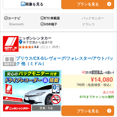
画像を見る
プランを見る
カーナビ
ETC車載器
バックモニター
あり:
あり:
なし:
Bluetooth
USB端子
ドラレコ
なし:
あり:
なし:
ニッポンレンタカー
米子空港から徒歩1分
4.6
（口コミ 35件）
プリウス/CX-5/レヴォーグ/フォレスター/アウトバッ
ク 他（ミドル）
禁煙
×4
×4
推奨
推奨人数
推奨
¥
14,080
7時間（免責補償・税込）
あと2台
8/10までキャンセル無料
プランを見る