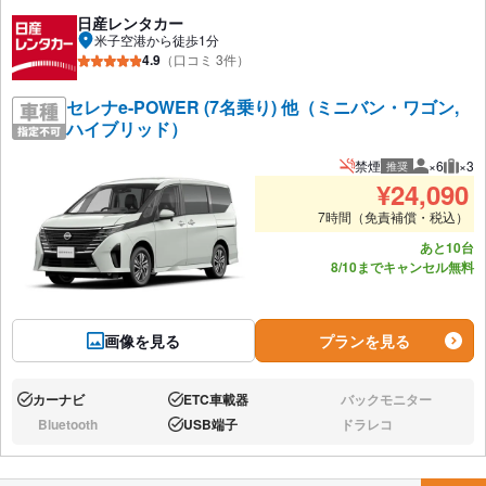
日産レンタカー
米子空港から徒歩1分
4.9
（口コミ 3件）
セレナe-POWER (7名乗り) 他（ミニバン・ワゴン,
ハイブリッド）
禁煙
×6
×3
推奨
推奨人数
推奨
¥
24,090
7時間（免責補償・税込）
あと10台
8/10までキャンセル無料
画像を見る
プランを見る
カーナビ
ETC車載器
バックモニター
あり:
あり:
なし:
Bluetooth
USB端子
ドラレコ
なし:
あり:
なし: