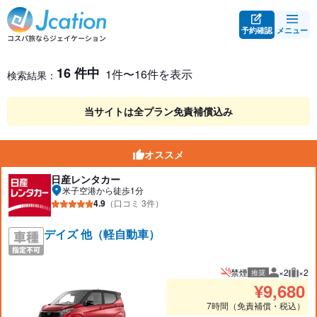
予約確認
メニュー
レンタカー検索・比較
レンタカー検索結果
16 件中
1件〜16件を表示
検索結果：
当サイトは全プラン免責補償込み
オススメ
日産レンタカー
米子空港から徒歩1分
4.9
（口コミ 3件）
デイズ 他（軽自動車）
禁煙
×2
×2
推奨
推奨人数
推奨
¥
9,680
7時間（免責補償・税込）