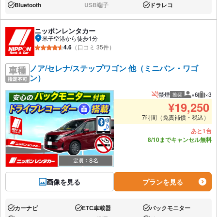
Bluetooth
USB端子
ドラレコ
あり:
なし:
あり:
ニッポンレンタカー
米子空港から徒歩1分
4.6
（口コミ 35件）
ノア/セレナ/ステップワゴン 他（ミニバン・ワゴ
ン）
禁煙
×6
×3
推奨
推奨人数
推奨
¥
19,250
7時間（免責補償・税込）
あと1台
8/10までキャンセル無料
画像を見る
プランを見る
カーナビ
ETC車載器
バックモニター
あり:
あり:
あり: