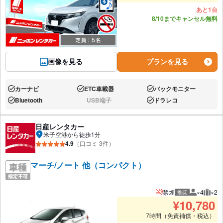
あと1台
8/10までキャンセル無料
画像を見る
プランを見る
カーナビ
ETC車載器
バックモニター
あり:
あり:
あり:
Bluetooth
USB端子
ドラレコ
あり:
なし:
あり:
日産レンタカー
米子空港から徒歩1分
4.9
（口コミ 3件）
マーチ/ノート 他（コンパクト）
禁煙
×4
×2
推奨
推奨人数
推奨
¥
10,780
7時間（免責補償・税込）