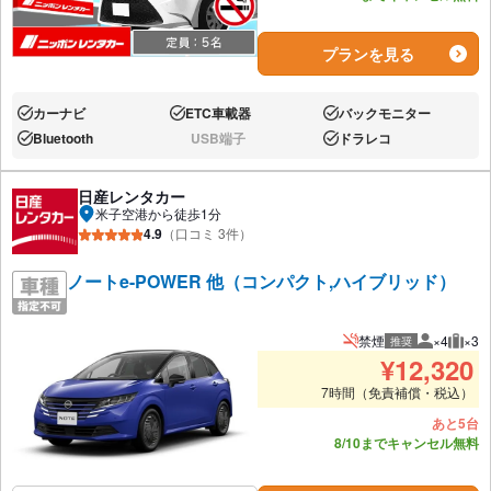
プランを見る
カーナビ
ETC車載器
バックモニター
あり:
あり:
あり:
Bluetooth
USB端子
ドラレコ
あり:
なし:
あり:
日産レンタカー
米子空港から徒歩1分
4.9
（口コミ 3件）
ノートe-POWER 他（コンパクト,ハイブリッド）
禁煙
×4
×3
推奨
推奨人数
推奨
¥
12,320
7時間（免責補償・税込）
あと5台
8/10までキャンセル無料