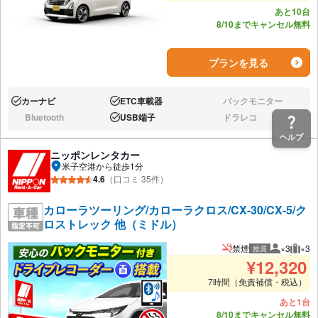
あと10台
8/10までキャンセル無料
プランを見る
カーナビ
ETC車載器
バックモニター
あり:
あり:
なし:
Bluetooth
USB端子
ドラレコ
なし:
あり:
なし:
ヘルプ
ニッポンレンタカー
米子空港から徒歩1分
4.6
（口コミ 35件）
カローラツーリング/カローラクロス/CX-30/CX-5/ク
ロストレック 他（ミドル）
禁煙
×3
×3
推奨
推奨人数
推奨
¥
12,320
7時間（免責補償・税込）
あと1台
8/10までキャンセル無料