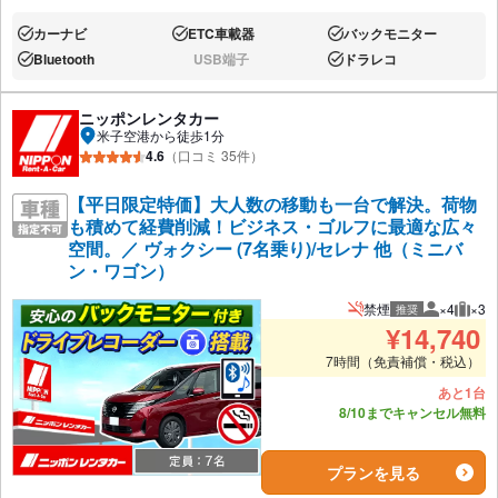
カーナビ
ETC車載器
バックモニター
あり:
あり:
あり:
Bluetooth
USB端子
ドラレコ
あり:
なし:
あり:
ニッポンレンタカー
米子空港から徒歩1分
4.6
（口コミ 35件）
【平日限定特価】大人数の移動も一台で解決。荷物
も積めて経費削減！ビジネス・ゴルフに最適な広々
空間。／ ヴォクシー (7名乗り)/セレナ 他（ミニバ
ン・ワゴン）
禁煙
×4
×3
推奨
推奨人数
推奨
¥
14,740
7時間（免責補償・税込）
あと1台
8/10までキャンセル無料
プランを見る