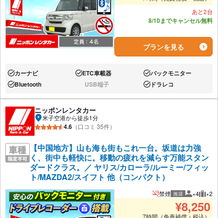
あと2台
8/10までキャンセル無料
プランを見る
カーナビ
ETC車載器
バックモニター
あり:
あり:
あり:
Bluetooth
USB端子
ドラレコ
あり:
なし:
あり:
ニッポンレンタカー
米子空港から徒歩1分
4.6
（口コミ 35件）
【中国地方】山も海も街もこれ一台。坂道は力強
く、街中も軽快に。移動の疲れを減らす万能スタン
ダードクラス。／ ヤリス/カローラ/ルーミー/フィッ
ト/MAZDA2/スイフト 他（コンパクト）
禁煙
×4
×2
推奨
推奨人数
推奨
¥
8,250
7時間（免責補償・税込）