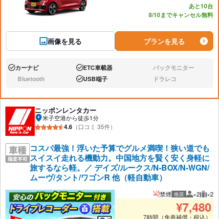
あと10台
8/10までキャンセル無料
画像を見る
プランを見る
カーナビ
ETC車載器
バックモニター
あり:
あり:
なし:
Bluetooth
USB端子
ドラレコ
なし:
あり:
なし:
ニッポンレンタカー
米子空港から徒歩1分
4.6
（口コミ 35件）
コスパ最強！浮いた予算でグルメ満喫！狭い道でも
スイスイ走れる機動力。中国地方を賢く安く身軽に
旅するなら軽。／ デイズ/ルークス/N-BOX/N-WGN/
ムーヴ/タント/ワゴンR 他（軽自動車）
禁煙
×2
×2
推奨
推奨人数
推奨
¥
7,480
7時間（免責補償・税込）