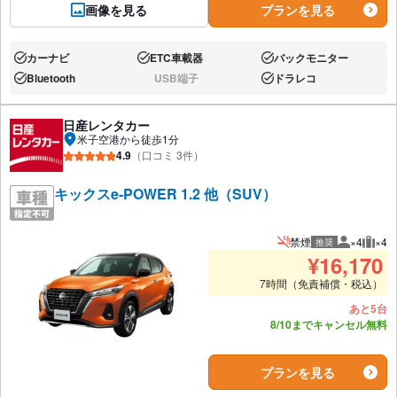
画像を見る
プランを見る
カーナビ
ETC車載器
バックモニター
あり:
あり:
あり:
Bluetooth
USB端子
ドラレコ
あり:
なし:
あり:
日産レンタカー
米子空港から徒歩1分
4.9
（口コミ 3件）
キックスe-POWER 1.2 他（SUV）
禁煙
×4
×4
推奨
推奨人数
推奨
¥
16,170
7時間（免責補償・税込）
あと5台
8/10までキャンセル無料
プランを見る