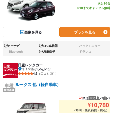
あと10台
8/10までキャンセル無料
画像を見る
プランを見る
カーナビ
ETC車載器
バックモニター
あり:
あり:
なし:
Bluetooth
USB端子
ドラレコ
なし:
あり:
なし:
日産レンタカー
米子空港から徒歩1分
4.9
（口コミ 3件）
ルークス 他（軽自動車）
禁煙
×3
×2
推奨
推奨人数
推奨
¥
10,780
7時間（免責補償・税込）