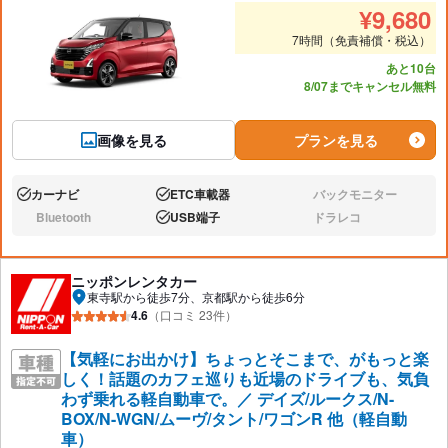
推奨人数
推奨
¥
9,680
7時間（免責補償・税込）
あと10台
8/07までキャンセル無料
画像を見る
プランを見る
カーナビ
ETC車載器
バックモニター
あり:
あり:
なし:
Bluetooth
USB端子
ドラレコ
なし:
あり:
なし:
ニッポンレンタカー
東寺駅から徒歩7分、京都駅から徒歩6分
4.6
（口コミ 23件）
【気軽にお出かけ】ちょっとそこまで、がもっと楽
しく！話題のカフェ巡りも近場のドライブも、気負
わず乗れる軽自動車で。／ デイズ/ルークス/N-
BOX/N-WGN/ムーヴ/タント/ワゴンR 他（軽自動
車）