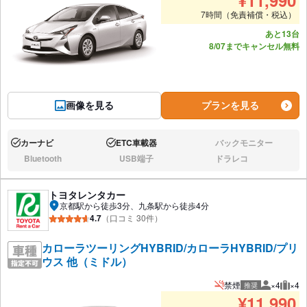
7時間（免責補償・税込）
あと13台
8/07までキャンセル無料
画像を見る
プランを見る
カーナビ
ETC車載器
バックモニター
あり:
あり:
なし:
Bluetooth
USB端子
ドラレコ
なし:
なし:
なし:
トヨタレンタカー
京都駅から徒歩3分、九条駅から徒歩4分
4.7
（口コミ 30件）
カローラツーリングHYBRID/カローラHYBRID/プリ
ウス 他（ミドル）
禁煙
×4
×4
推奨
推奨人数
推奨
¥
11,990