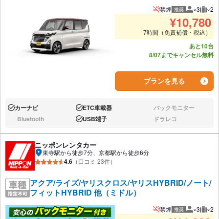
禁煙
×3
×2
推奨
推奨人数
推奨
¥
10,780
7時間（免責補償・税込）
あと10台
8/07までキャンセル無料
プランを見る
カーナビ
ETC車載器
バックモニター
あり:
あり:
なし:
Bluetooth
USB端子
ドラレコ
なし:
あり:
なし:
ニッポンレンタカー
東寺駅から徒歩7分、京都駅から徒歩6分
4.6
（口コミ 23件）
アクア/ライズ/ヤリスクロス/ヤリスHYBRID/ノート/
フィットHYBRID 他（ミドル）
禁煙
×3
×2
推奨
推奨人数
推奨