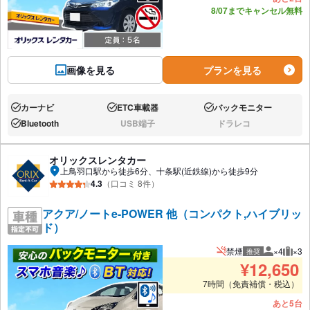
8/07までキャンセル無料
画像を見る
プランを見る
カーナビ
ETC車載器
バックモニター
あり:
あり:
あり:
Bluetooth
USB端子
ドラレコ
あり:
なし:
なし:
オリックスレンタカー
上鳥羽口駅から徒歩6分、十条駅(近鉄線)から徒歩9分
4.3
（口コミ 8件）
アクア/ノートe-POWER 他（コンパクト,ハイブリッ
ド）
禁煙
×4
×3
推奨
推奨人数
推奨
¥
12,650
7時間（免責補償・税込）
あと5台