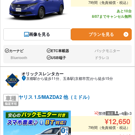
7時間（免責補償・税込）
あと10台
8/07までキャンセル無料
画像を見る
プランを見る
カーナビ
ETC車載器
バックモニター
あり:
あり:
なし:
Bluetooth
USB端子
ドラレコ
なし:
あり:
なし:
オリックスレンタカー
京都駅から徒歩11分、五条駅(京都市営)から徒歩15分
ヤリス 1.5/MAZDA2 他（ミドル）
禁煙
×4
×3
推奨
推奨人数
推奨
¥
12,650
7時間（免責補償・税込）