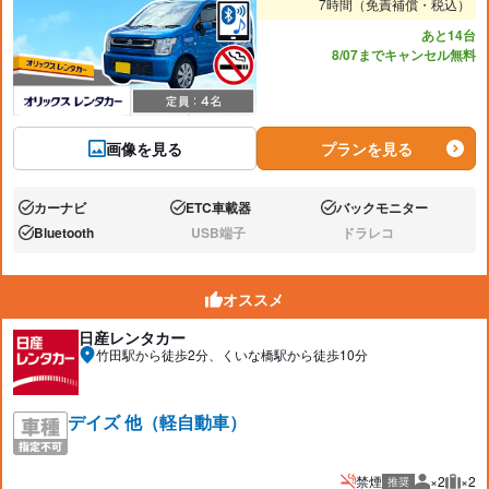
7時間（免責補償・税込）
あと14台
8/07までキャンセル無料
画像を見る
プランを見る
カーナビ
ETC車載器
バックモニター
あり:
あり:
あり:
Bluetooth
USB端子
ドラレコ
あり:
なし:
なし:
オススメ
日産レンタカー
竹田駅から徒歩2分、くいな橋駅から徒歩10分
デイズ 他（軽自動車）
禁煙
×2
×2
推奨