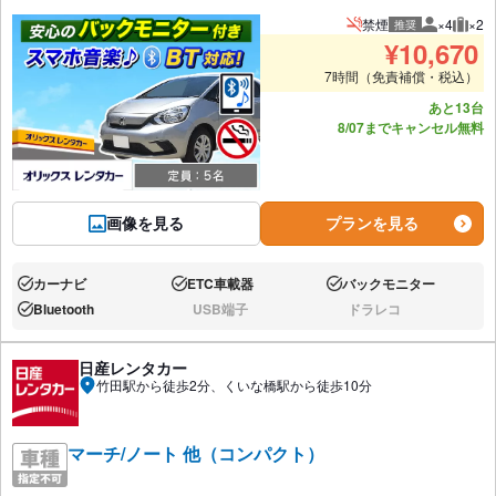
禁煙
×4
×2
推奨
推奨人数
推奨
¥
10,670
7時間（免責補償・税込）
あと13台
8/07までキャンセル無料
画像を見る
プランを見る
カーナビ
ETC車載器
バックモニター
あり:
あり:
あり:
Bluetooth
USB端子
ドラレコ
あり:
なし:
なし:
日産レンタカー
竹田駅から徒歩2分、くいな橋駅から徒歩10分
マーチ/ノート 他（コンパクト）