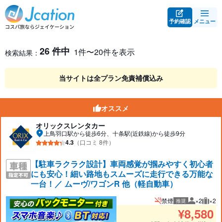
予約確認
メニュー
レンタカー検索・比較
レンタカー検索結果
26 件中
1件〜20件を表示
検索結果：
当サイトは全プラン免責補償込み
オススメ
オリックスレンタカー
上鳥羽口駅から徒歩6分、十条駅(近鉄線)から徒歩9分
4.3
（口コミ 8件）
【駐車ラクラク設計】車両感覚が掴みやすく初心者
にも安心！細い路地もスムーズに走行できる万能な
一台！／ ムーヴ/ワゴンR 他（軽自動車）
禁煙
×2
×2
推奨
推奨人数
推奨
¥
8,580