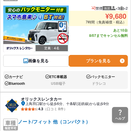
禁煙
×3
×2
推奨
推奨人数
推奨
¥
9,680
7時間（免責補償・税込）
あと10台
8/07までキャンセル無料
画像を見る
プランを見る
カーナビ
ETC車載器
バックモニター
あり:
あり:
あり:
Bluetooth
USB端子
ドラレコ
あり:
なし:
なし:
オリックスレンタカー
上鳥羽口駅から徒歩6分、十条駅(近鉄線)から徒歩9分
4.3
（口コミ 8件）
ヘルプ
ノート/フィット 他（コンパクト）