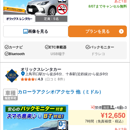
あと1台
8/07までキャンセル無料
画像を見る
プランを見る
カーナビ
ETC車載器
バックモニター
あり:
あり:
あり:
Bluetooth
USB端子
ドラレコ
あり:
なし:
なし:
オリックスレンタカー
上鳥羽口駅から徒歩6分、十条駅(近鉄線)から徒歩9分
4.3
（口コミ 8件）
カローラアクシオ/アクセラ 他（ミドル）
禁煙
×4
×3
推奨
推奨人数
推奨
¥
12,650
7時間（免責補償・税込）
あと2台