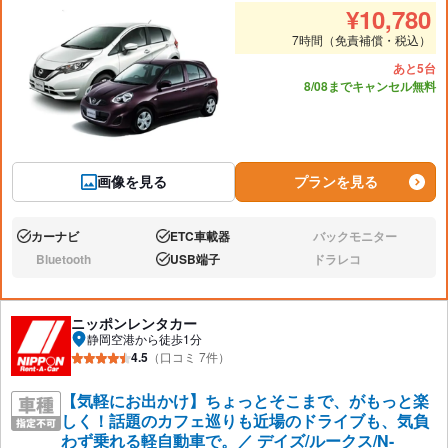
推奨人数
推奨
¥
10,780
7時間（免責補償・税込）
あと5台
8/08までキャンセル無料
画像を見る
プランを見る
カーナビ
ETC車載器
バックモニター
あり:
あり:
なし:
Bluetooth
USB端子
ドラレコ
なし:
あり:
なし:
ニッポンレンタカー
静岡空港から徒歩1分
4.5
（口コミ 7件）
【気軽にお出かけ】ちょっとそこまで、がもっと楽
しく！話題のカフェ巡りも近場のドライブも、気負
わず乗れる軽自動車で。／ デイズ/ルークス/N-