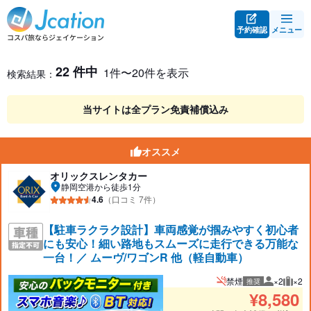
予約確認
メニュー
レンタカー検索・比較
レンタカー検索結果
22 件中
1件〜20件を表示
検索結果：
当サイトは全プラン免責補償込み
オススメ
オリックスレンタカー
静岡空港から徒歩1分
4.6
（口コミ 7件）
【駐車ラクラク設計】車両感覚が掴みやすく初心者
にも安心！細い路地もスムーズに走行できる万能な
一台！／ ムーヴ/ワゴンR 他（軽自動車）
禁煙
×2
×2
推奨
推奨人数
推奨
¥
8,580