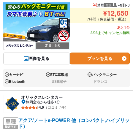
禁煙
×4
×3
推奨
推奨人数
推奨
¥
12,650
7時間（免責補償・税込）
あと1台
8/08までキャンセル無料
画像を見る
プランを見る
カーナビ
ETC車載器
バックモニター
あり:
あり:
あり:
Bluetooth
USB端子
ドラレコ
あり:
なし:
なし:
オリックスレンタカー
静岡空港から徒歩1分
4.6
（口コミ 7件）
アクア/ノートe-POWER 他（コンパクト,ハイブリッ
ド）