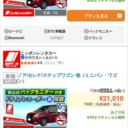
8/08までキャンセル無料
プランを見る
カーナビ
ETC車載器
バックモニター
あり:
あり:
あり:
Bluetooth
USB端子
ドラレコ
あり:
なし:
あり:
ニッポンレンタカー
静岡空港から徒歩1分
4.5
（口コミ 7件）
ノア/セレナ/ステップワゴン 他（ミニバン・ワゴ
ン）
禁煙
×6
×3
推奨
推奨人数
推奨
¥
21,010
7時間（免責補償・税込）
あと10台
8/08までキャンセル無料