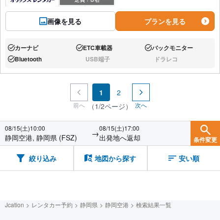
画像を見る
プランを見る
カーナビ
ETC車載器
バックモニター
あり:
あり:
あり:
Bluetooth
USB端子
ドラレコ
あり:
なし:
なし:
1
2
前へ
次へ
（1/2ページ）
08/15(土)10:00
08/15(土)17:00
→
静岡空港, 静岡県 (FSZ)
出発地へ返却
条件変更
絞り込み
地図から探す
安い順
Jcation
レンタカー予約
静岡県
静岡空港
検索結果一覧