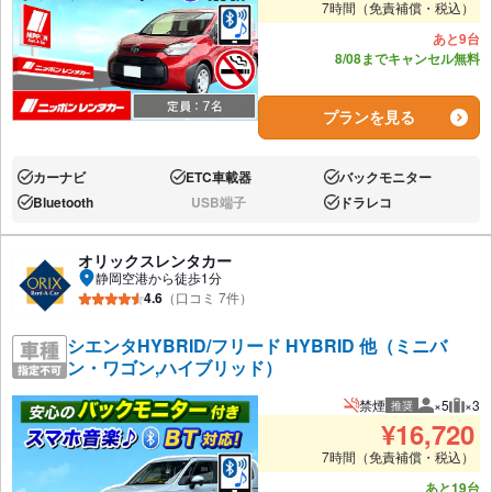
7時間（免責補償・税込）
あと9台
8/08までキャンセル無料
プランを見る
カーナビ
ETC車載器
バックモニター
あり:
あり:
あり:
Bluetooth
USB端子
ドラレコ
あり:
なし:
あり:
オリックスレンタカー
静岡空港から徒歩1分
4.6
（口コミ 7件）
シエンタHYBRID/フリード HYBRID 他（ミニバ
ン・ワゴン,ハイブリッド）
禁煙
×5
×3
推奨
推奨人数
推奨
¥
16,720
7時間（免責補償・税込）
あと19台