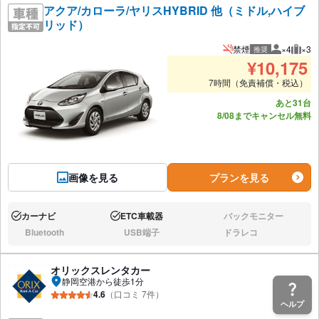
アクア/カローラ/ヤリスHYBRID 他（ミドル,ハイブ
リッド）
禁煙
×4
×3
推奨
推奨人数
推奨
¥
10,175
7時間（免責補償・税込）
あと31台
8/08までキャンセル無料
画像を見る
プランを見る
カーナビ
ETC車載器
バックモニター
あり:
あり:
なし:
Bluetooth
USB端子
ドラレコ
なし:
なし:
なし:
オリックスレンタカー
静岡空港から徒歩1分
4.6
（口コミ 7件）
ヘルプ