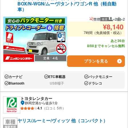
BOX/N-WGN/ムーヴ/タント/ワゴンR 他（軽自動
車）
禁煙
×2
×2
推奨
推奨人数
推奨
¥
8,140
7時間（免責補償・税込）
あと36台
8/08までキャンセル無料
プランを見る
カーナビ
ETC車載器
バックモニター
あり:
あり:
あり:
Bluetooth
USB端子
ドラレコ
あり:
なし:
あり:
トヨタレンタカー
静岡空港から徒歩1分
4.1
（口コミ 5件）
ヤリス/ルーミー/ヴィッツ 他（コンパクト）