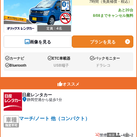
7時間（免責補償・税込）
あと20台
8/08までキャンセル無料
画像を見る
プランを見る
カーナビ
ETC車載器
バックモニター
あり:
あり:
あり:
Bluetooth
USB端子
ドラレコ
あり:
なし:
なし:
オススメ
日産レンタカー
静岡空港から徒歩1分
マーチ/ノート 他（コンパクト）
禁煙
×4
×2
推奨