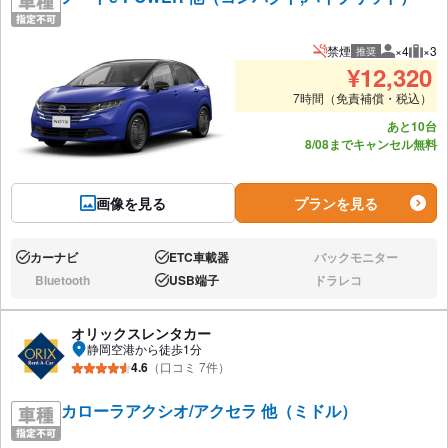
禁煙
×4
×3
推奨
推奨人数
推奨
¥
12,320
7時間（免責補償・税込）
あと10台
8/08までキャンセル無料
画像を見る
プランを見る
カーナビ
ETC車載器
バックモニター
あり:
あり:
なし:
Bluetooth
USB端子
ドラレコ
なし:
あり:
なし:
オリックスレンタカー
静岡空港から徒歩1分
4.6
（口コミ 7件）
カローラアクシオ/アクセラ 他（ミドル）