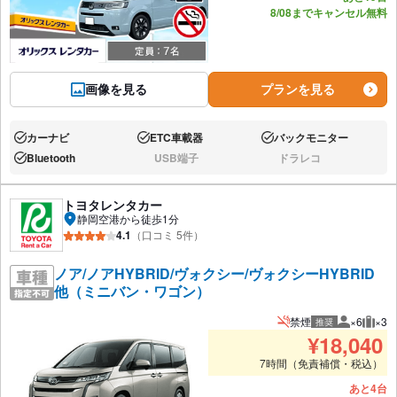
8/08までキャンセル無料
画像を見る
プランを見る
カーナビ
ETC車載器
バックモニター
あり:
あり:
あり:
Bluetooth
USB端子
ドラレコ
あり:
なし:
なし:
トヨタレンタカー
静岡空港から徒歩1分
4.1
（口コミ 5件）
ノア/ノアHYBRID/ヴォクシー/ヴォクシーHYBRID
他（ミニバン・ワゴン）
禁煙
×6
×3
推奨
推奨人数
推奨
¥
18,040
7時間（免責補償・税込）
あと4台