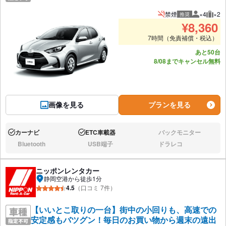
禁煙
×4
×2
推奨
推奨人数
推奨
¥
8,360
7時間（免責補償・税込）
あと50台
8/08までキャンセル無料
画像を見る
プランを見る
カーナビ
ETC車載器
バックモニター
あり:
あり:
なし:
Bluetooth
USB端子
ドラレコ
なし:
なし:
なし:
ニッポンレンタカー
静岡空港から徒歩1分
4.5
（口コミ 7件）
【いいとこ取りの一台】街中の小回りも、高速での
安定感もバツグン！毎日のお買い物から週末の遠出