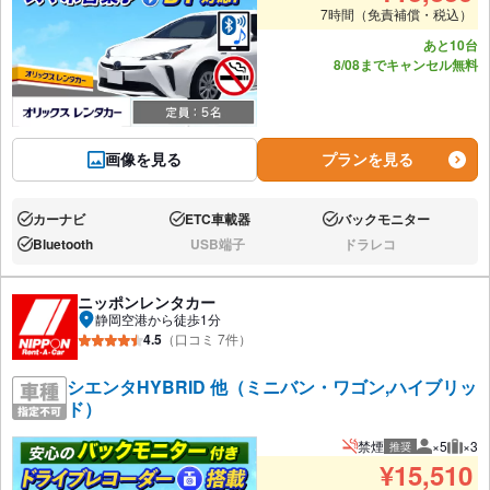
7時間（免責補償・税込）
あと10台
8/08までキャンセル無料
画像を見る
プランを見る
カーナビ
ETC車載器
バックモニター
あり:
あり:
あり:
Bluetooth
USB端子
ドラレコ
あり:
なし:
なし:
ニッポンレンタカー
静岡空港から徒歩1分
4.5
（口コミ 7件）
シエンタHYBRID 他（ミニバン・ワゴン,ハイブリッ
ド）
禁煙
×5
×3
推奨
推奨人数
推奨
¥
15,510