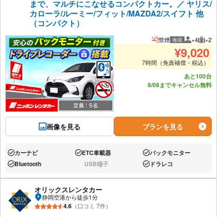
まで、マルチにこなせるコンパクトカー。／ ヤリス/
カローラ/ルーミー/フィット/MAZDA2/スイフト 他
（コンパクト）
禁煙
×4
×2
推奨
推奨人数
推奨
¥
9,020
7時間（免責補償・税込）
あと100台
8/08までキャンセル無料
画像を見る
プランを見る
カーナビ
ETC車載器
バックモニター
あり:
あり:
あり:
Bluetooth
USB端子
ドラレコ
あり:
なし:
あり:
オリックスレンタカー
静岡空港から徒歩1分
4.6
（口コミ 7件）