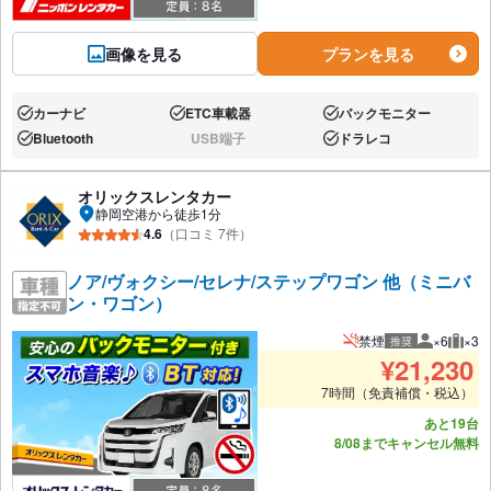
画像を見る
プランを見る
カーナビ
ETC車載器
バックモニター
あり:
あり:
あり:
Bluetooth
USB端子
ドラレコ
あり:
なし:
あり:
オリックスレンタカー
静岡空港から徒歩1分
4.6
（口コミ 7件）
ノア/ヴォクシー/セレナ/ステップワゴン 他（ミニバ
ン・ワゴン）
禁煙
×6
×3
推奨
推奨人数
推奨
¥
21,230
7時間（免責補償・税込）
あと19台
8/08までキャンセル無料