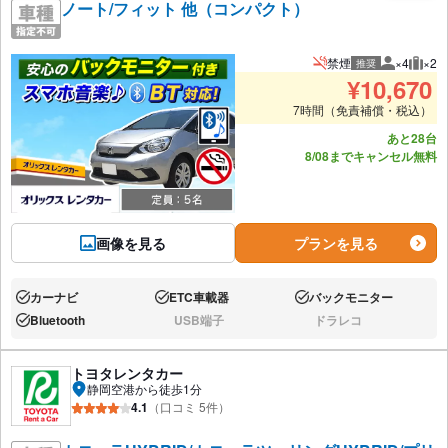
ノート/フィット 他（コンパクト）
禁煙
×4
×2
推奨
推奨人数
推奨
¥
10,670
7時間（免責補償・税込）
あと28台
8/08までキャンセル無料
画像を見る
プランを見る
カーナビ
ETC車載器
バックモニター
あり:
あり:
あり:
Bluetooth
USB端子
ドラレコ
あり:
なし:
なし:
トヨタレンタカー
静岡空港から徒歩1分
4.1
（口コミ 5件）