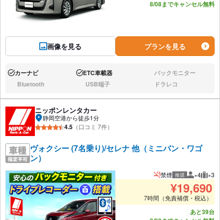
8/08までキャンセル無料
画像を見る
プランを見る
カーナビ
ETC車載器
バックモニター
あり:
あり:
なし:
Bluetooth
USB端子
ドラレコ
なし:
なし:
なし:
ニッポンレンタカー
静岡空港から徒歩1分
4.5
（口コミ 7件）
ヴォクシー (7名乗り)/セレナ 他（ミニバン・ワゴ
ン）
禁煙
×4
×3
推奨
推奨人数
推奨
¥
19,690
7時間（免責補償・税込）
あと39台