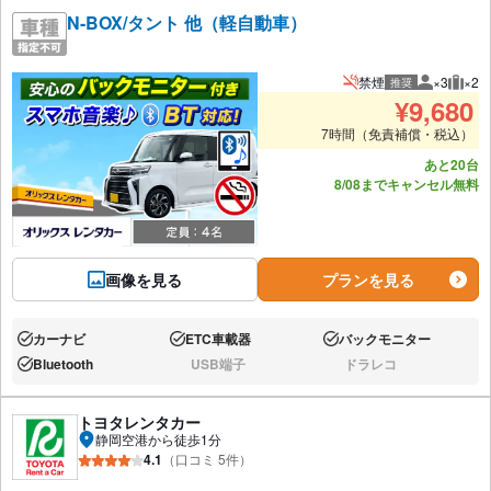
N-BOX/タント 他（軽自動車）
禁煙
×3
×2
推奨
推奨人数
推奨
¥
9,680
7時間（免責補償・税込）
あと20台
8/08までキャンセル無料
画像を見る
プランを見る
カーナビ
ETC車載器
バックモニター
あり:
あり:
あり:
Bluetooth
USB端子
ドラレコ
あり:
なし:
なし:
トヨタレンタカー
静岡空港から徒歩1分
4.1
（口コミ 5件）