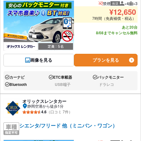
禁煙
×4
×3
推奨
推奨人数
推奨
¥
12,650
7時間（免責補償・税込）
あと20台
8/08までキャンセル無料
画像を見る
プランを見る
カーナビ
ETC車載器
バックモニター
あり:
あり:
あり:
Bluetooth
USB端子
ドラレコ
あり:
なし:
なし:
オリックスレンタカー
静岡空港から徒歩1分
4.6
（口コミ 7件）
シエンタ/フリード 他（ミニバン・ワゴン）