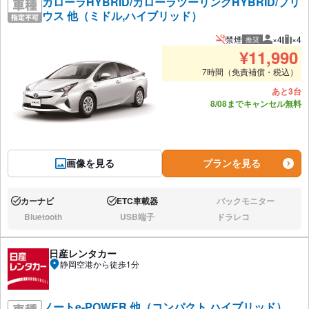
カローラHYBRID/カローラツーリングHYBRID/プリ
ウス 他（ミドル,ハイブリッド）
禁煙
×4
×4
推奨
推奨人数
推奨
¥
11,990
7時間（免責補償・税込）
あと3台
8/08までキャンセル無料
画像を見る
プランを見る
カーナビ
ETC車載器
バックモニター
あり:
あり:
なし:
Bluetooth
USB端子
ドラレコ
なし:
なし:
なし:
日産レンタカー
静岡空港から徒歩1分
ノートe-POWER 他（コンパクト,ハイブリッド）