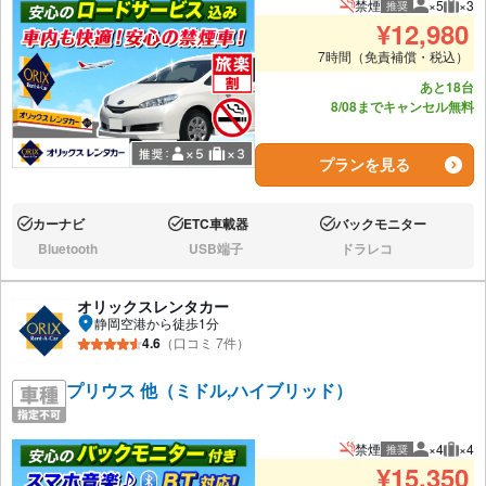
禁煙
×5
×3
推奨
推奨人数
推奨
¥
12,980
7時間（免責補償・税込）
あと18台
8/08までキャンセル無料
プランを見る
カーナビ
ETC車載器
バックモニター
あり:
あり:
あり:
Bluetooth
USB端子
ドラレコ
なし:
なし:
なし:
オリックスレンタカー
静岡空港から徒歩1分
4.6
（口コミ 7件）
プリウス 他（ミドル,ハイブリッド）
禁煙
×4
×4
推奨
推奨人数
推奨
¥
15,350