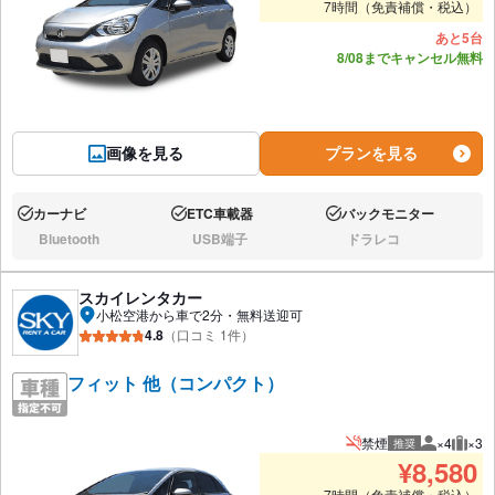
7時間（免責補償・税込）
あと5台
8/08までキャンセル無料
画像を見る
プランを見る
カーナビ
ETC車載器
バックモニター
あり:
あり:
あり:
Bluetooth
USB端子
ドラレコ
なし:
なし:
なし:
スカイレンタカー
小松空港から車で2分・無料送迎可
4.8
（口コミ 1件）
フィット 他（コンパクト）
禁煙
×4
×3
推奨
推奨人数
推奨
¥
8,580
7時間（免責補償・税込）