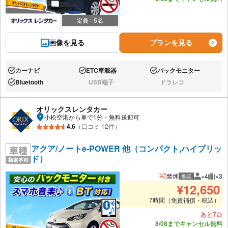
画像を見る
プランを見る
カーナビ
ETC車載器
バックモニター
あり:
あり:
あり:
Bluetooth
USB端子
ドラレコ
あり:
なし:
なし:
オリックスレンタカー
小松空港から車で1分・無料送迎可
4.6
（口コミ 12件）
アクア/ノートe-POWER 他（コンパクト,ハイブリッ
ド）
禁煙
×4
×3
推奨
推奨人数
推奨
¥
12,650
7時間（免責補償・税込）
あと7台
8/08までキャンセル無料