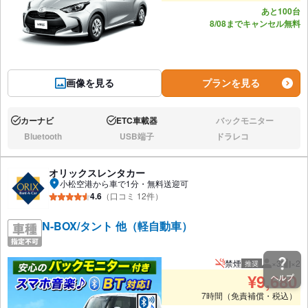
あと100台
8/08までキャンセル無料
画像を見る
プランを見る
カーナビ
ETC車載器
バックモニター
あり:
あり:
なし:
Bluetooth
USB端子
ドラレコ
なし:
なし:
なし:
オリックスレンタカー
小松空港から車で1分・無料送迎可
4.6
（口コミ 12件）
N-BOX/タント 他（軽自動車）
禁煙
×3
×2
推奨
推奨人数
推奨
¥
9,680
ヘルプ
7時間（免責補償・税込）