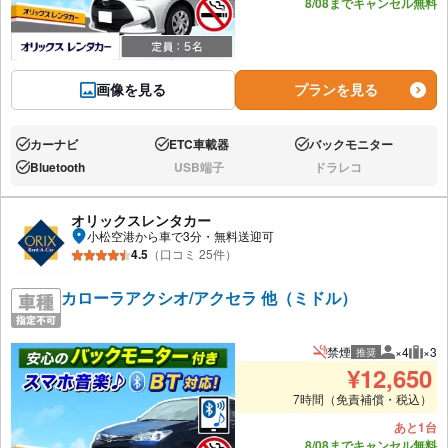
8/08までキャンセル無料
画像を見る
プランを見る
カーナビ
ETC車載器
バックモニター
あり:
あり:
あり:
Bluetooth
USB端子
ドラレコ
あり:
なし:
なし:
オリックスレンタカー
小松空港から車で3分・無料送迎可
4.5
（口コミ 25件）
カローラアクシオ/アクセラ 他（ミドル）
禁煙
×4
×3
推奨
推奨人数
推奨
¥
12,650
7時間（免責補償・税込）
あと1台
8/08までキャンセル無料