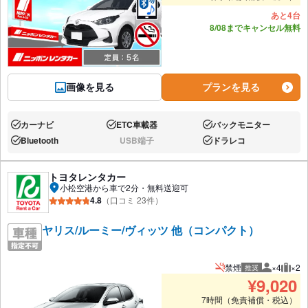
あと4台
8/08までキャンセル無料
画像を見る
プランを見る
カーナビ
ETC車載器
バックモニター
あり:
あり:
あり:
Bluetooth
USB端子
ドラレコ
あり:
なし:
あり:
トヨタレンタカー
小松空港から車で2分・無料送迎可
4.8
（口コミ 23件）
ヤリス/ルーミー/ヴィッツ 他（コンパクト）
禁煙
×4
×2
推奨
推奨人数
推奨
¥
9,020
7時間（免責補償・税込）