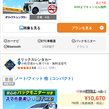
あと4台
8/08までキャンセル無料
画像を見る
プランを見る
カーナビ
ETC車載器
バックモニター
あり:
あり:
あり:
Bluetooth
USB端子
ドラレコ
あり:
なし:
なし:
オリックスレンタカー
小松空港から車で1分・無料送迎可
4.6
（口コミ 12件）
ノート/フィット 他（コンパクト）
禁煙
×4
×2
推奨
推奨人数
推奨
¥
10,670
7時間（免責補償・税込）