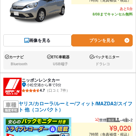
あと5台
8/08までキャンセル無料
画像を見る
プランを見る
カーナビ
ETC車載器
バックモニター
あり:
あり:
あり:
Bluetooth
USB端子
ドラレコ
なし:
なし:
なし:
ニッポンレンタカー
小松空港から車で3分
4.7
（口コミ 7件）
ヤリス/カローラ/ルーミー/フィット/MAZDA2/スイフ
ト 他（コンパクト）
禁煙
×4
×2
推奨
推奨人数
推奨
¥
9,020
7時間（免責補償・税込）