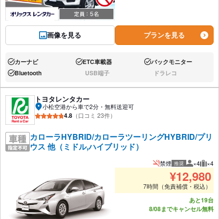
画像を見る
プランを見る
カーナビ
ETC車載器
バックモニター
あり:
あり:
あり:
Bluetooth
USB端子
ドラレコ
あり:
なし:
なし:
トヨタレンタカー
小松空港から車で2分・無料送迎可
4.8
（口コミ 23件）
カローラHYBRID/カローラツーリングHYBRID/プリ
ウス 他（ミドル,ハイブリッド）
禁煙
×4
×4
推奨
推奨人数
推奨
¥
12,980
7時間（免責補償・税込）
あと19台
8/08までキャンセル無料