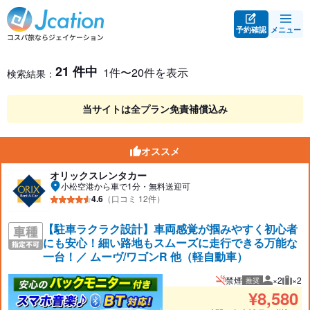
予約確認
メニュー
レンタカー検索・比較
レンタカー検索結果
21 件中
1件〜20件を表示
検索結果：
当サイトは全プラン免責補償込み
オススメ
オリックスレンタカー
小松空港から車で1分・無料送迎可
4.6
（口コミ 12件）
【駐車ラクラク設計】車両感覚が掴みやすく初心者
にも安心！細い路地もスムーズに走行できる万能な
一台！／ ムーヴ/ワゴンR 他（軽自動車）
禁煙
×2
×2
推奨
推奨人数
推奨
¥
8,580