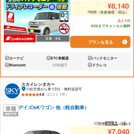
推奨人数
推奨
¥
8,140
7時間（免責補償・税込）
あと4台
8/08までキャンセル無料
プランを見る
カーナビ
ETC車載器
バックモニター
あり:
あり:
あり:
Bluetooth
USB端子
ドラレコ
あり:
なし:
あり:
スカイレンタカー
小松空港から車で2分・無料送迎可
4.8
（口コミ 1件）
デイズ/eKワゴン 他（軽自動車）
禁煙
×2
×2
推奨
推奨人数
推奨
¥
7,040