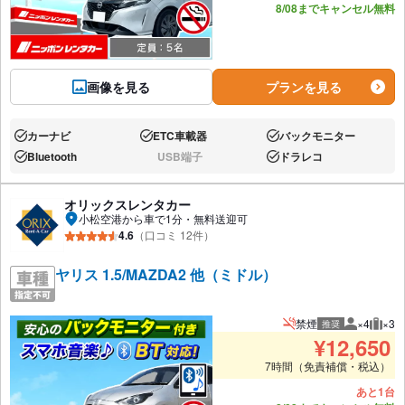
8/08までキャンセル無料
画像を見る
プランを見る
カーナビ
ETC車載器
バックモニター
あり:
あり:
あり:
Bluetooth
USB端子
ドラレコ
あり:
なし:
あり:
オリックスレンタカー
小松空港から車で1分・無料送迎可
4.6
（口コミ 12件）
ヤリス 1.5/MAZDA2 他（ミドル）
禁煙
×4
×3
推奨
推奨人数
推奨
¥
12,650
7時間（免責補償・税込）
あと1台