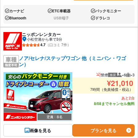
カーナビ
ETC車載器
バックモニター
あり:
あり:
あり:
Bluetooth
USB端子
ドラレコ
あり:
なし:
あり:
ニッポンレンタカー
小松空港から車で3分
4.7
（口コミ 7件）
ノア/セレナ/ステップワゴン 他（ミニバン・ワゴ
ン）
禁煙
×6
×3
推奨
推奨人数
推奨
¥
21,010
7時間（免責補償・税込）
あと2台
8/08までキャンセル無料
画像を見る
プランを見る