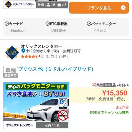
プランを見る
カーナビ
ETC車載器
バックモニター
あり:
あり:
あり:
Bluetooth
USB端子
ドラレコ
なし:
なし:
なし:
オリックスレンタカー
小松空港から車で3分・無料送迎可
4.5
（口コミ 25件）
プリウス 他（ミドル,ハイブリッド）
禁煙
×4
×4
推奨
推奨人数
推奨
¥
15,350
7時間（免責補償・税込）
あと1台
8/08までキャンセル無料