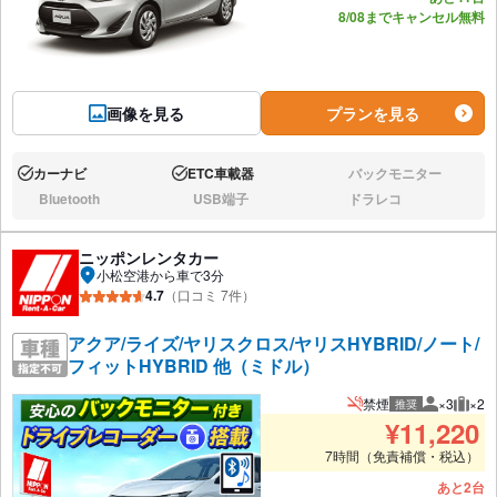
8/08までキャンセル無料
画像を見る
プランを見る
カーナビ
ETC車載器
バックモニター
あり:
あり:
なし:
Bluetooth
USB端子
ドラレコ
なし:
なし:
なし:
ニッポンレンタカー
小松空港から車で3分
4.7
（口コミ 7件）
アクア/ライズ/ヤリスクロス/ヤリスHYBRID/ノート/
フィットHYBRID 他（ミドル）
禁煙
×3
×2
推奨
推奨人数
推奨
¥
11,220
7時間（免責補償・税込）
あと2台