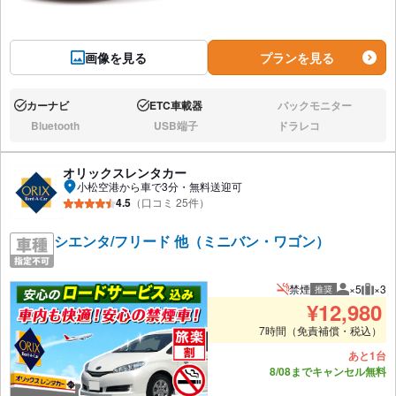
画像を見る
プランを見る
カーナビ
ETC車載器
バックモニター
あり:
あり:
なし:
Bluetooth
USB端子
ドラレコ
なし:
なし:
なし:
オリックスレンタカー
小松空港から車で3分・無料送迎可
4.5
（口コミ 25件）
シエンタ/フリード 他（ミニバン・ワゴン）
禁煙
×5
×3
推奨
推奨人数
推奨
¥
12,980
7時間（免責補償・税込）
あと1台
8/08までキャンセル無料