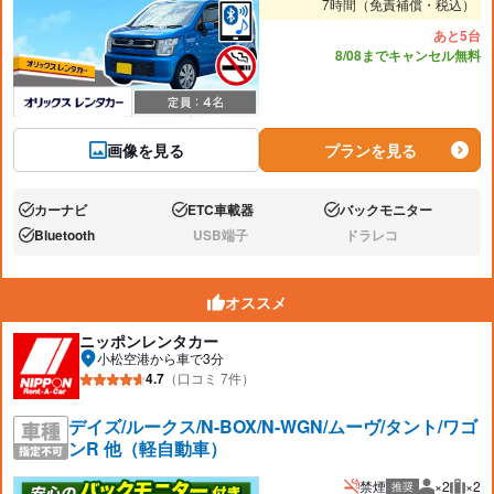
7時間（免責補償・税込）
あと5台
8/08までキャンセル無料
画像を見る
プランを見る
カーナビ
ETC車載器
バックモニター
あり:
あり:
あり:
Bluetooth
USB端子
ドラレコ
あり:
なし:
なし:
オススメ
ニッポンレンタカー
小松空港から車で3分
4.7
（口コミ 7件）
デイズ/ルークス/N-BOX/N-WGN/ムーヴ/タント/ワゴ
ンR 他（軽自動車）
禁煙
×2
×2
推奨