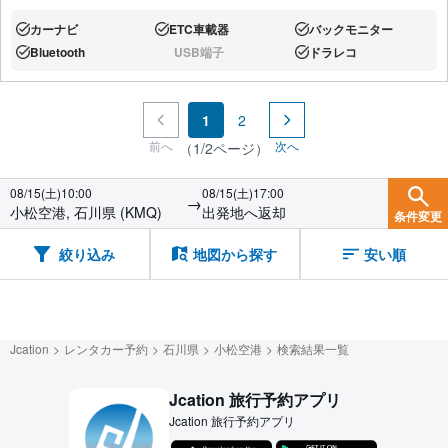
カーナビ
ETC車載器
バックモニター
あり:
あり:
あり:
Bluetooth
USB端子
ドラレコ
あり:
なし:
あり:
1
2
前へ
次へ
（1/2ページ）
08/15(土)10:00
08/15(土)17:00
→
小松空港, 石川県 (KMQ)
出発地へ返却
条件変更
絞り込み
地図から探す
安い順
Jcation
レンタカー予約
石川県
小松空港
検索結果一覧
Jcation 旅行予約アプリ
Jcation 旅行予約アプリ