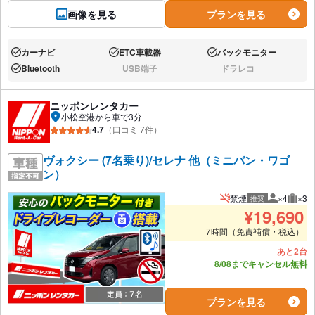
画像を見る
プランを見る
カーナビ
ETC車載器
バックモニター
あり:
あり:
あり:
Bluetooth
USB端子
ドラレコ
あり:
なし:
なし:
ニッポンレンタカー
小松空港から車で3分
4.7
（口コミ 7件）
ヴォクシー (7名乗り)/セレナ 他（ミニバン・ワゴ
ン）
禁煙
×4
×3
推奨
推奨人数
推奨
¥
19,690
7時間（免責補償・税込）
あと2台
8/08までキャンセル無料
プランを見る