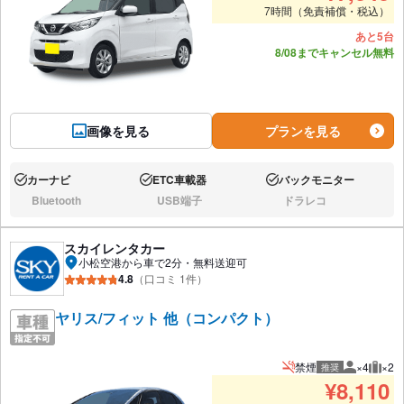
7時間（免責補償・税込）
あと5台
8/08までキャンセル無料
画像を見る
プランを見る
カーナビ
ETC車載器
バックモニター
あり:
あり:
あり:
Bluetooth
USB端子
ドラレコ
なし:
なし:
なし:
スカイレンタカー
小松空港から車で2分・無料送迎可
4.8
（口コミ 1件）
ヤリス/フィット 他（コンパクト）
禁煙
×4
×2
推奨
推奨人数
推奨
¥
8,110