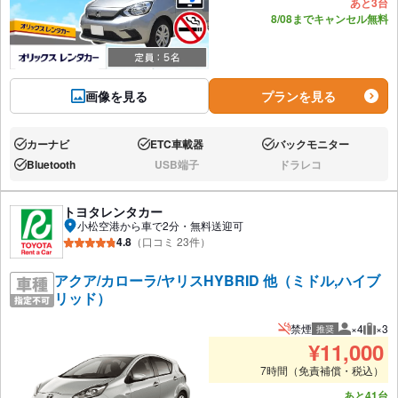
あと3台
8/08までキャンセル無料
画像を見る
プランを見る
カーナビ
ETC車載器
バックモニター
あり:
あり:
あり:
Bluetooth
USB端子
ドラレコ
あり:
なし:
なし:
トヨタレンタカー
小松空港から車で2分・無料送迎可
4.8
（口コミ 23件）
アクア/カローラ/ヤリスHYBRID 他（ミドル,ハイブ
リッド）
禁煙
×4
×3
推奨
推奨人数
推奨
¥
11,000
7時間（免責補償・税込）
あと41台