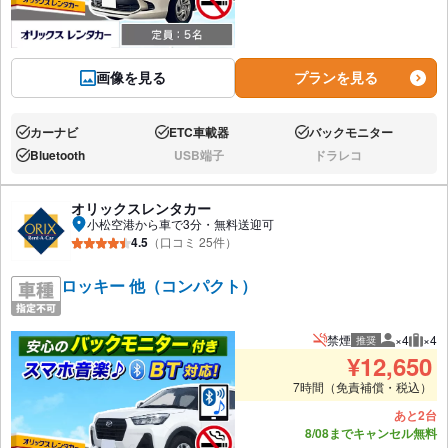
画像を見る
プランを見る
カーナビ
ETC車載器
バックモニター
あり:
あり:
あり:
Bluetooth
USB端子
ドラレコ
あり:
なし:
なし:
オリックスレンタカー
小松空港から車で3分・無料送迎可
4.5
（口コミ 25件）
ロッキー 他（コンパクト）
禁煙
×4
×4
推奨
推奨人数
推奨
¥
12,650
7時間（免責補償・税込）
あと2台
8/08までキャンセル無料