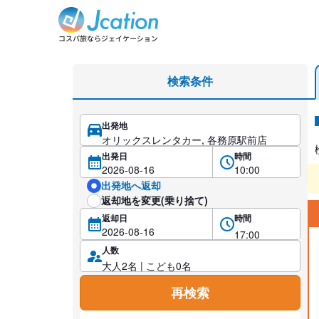
レンタカー検索・比較
検索条件
出発地
レ
出発日
時間
出発地へ返却
返却地を変更(乗り捨て)
返却日
時間
人数
再検索