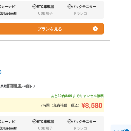
カーナビ
ETC車載器
バックモニター
り:
あり:
あり:
Bluetooth
USB端子
ドラレコ
り:
なし:
なし:
プランを見る
ド）
禁煙
推奨
×4
×3
推奨人数
推奨荷物
あと30台
8/09までキャンセル無料
¥
8,580
7時間（免責補償・税込）
カーナビ
ETC車載器
バックモニター
り:
あり:
あり:
Bluetooth
USB端子
ドラレコ
り:
なし:
なし: