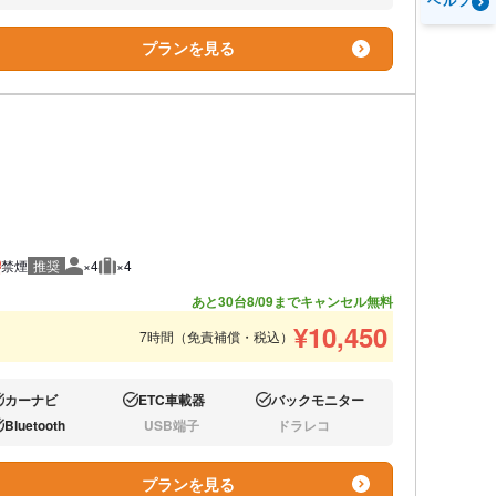
ヘルプ
プランを見る
禁煙
推奨
×4
×4
推奨人数
推奨荷物
あと30台
8/09までキャンセル無料
¥
10,450
7時間（免責補償・税込）
カーナビ
ETC車載器
バックモニター
り:
あり:
あり:
Bluetooth
USB端子
ドラレコ
り:
なし:
なし:
プランを見る