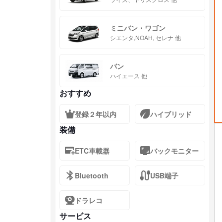
ミニバン・ワゴン
シエンタ,NOAH, セレナ 他
バン
ハイエース 他
おすすめ
登録２年以内
ハイブリッド
装備
ETC車載器
バックモニター
Bluetooth
USB端子
ドラレコ
サービス