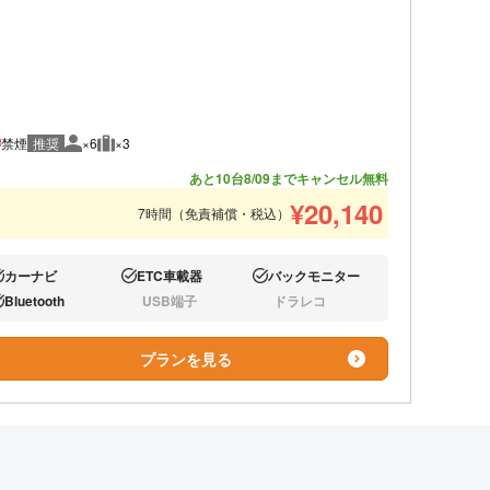
禁煙
推奨
×6
×3
推奨人数
推奨荷物
あと10台
8/09までキャンセル無料
¥
20,140
7時間（免責補償・税込）
カーナビ
ETC車載器
バックモニター
り:
あり:
あり:
Bluetooth
USB端子
ドラレコ
り:
なし:
なし:
プランを見る