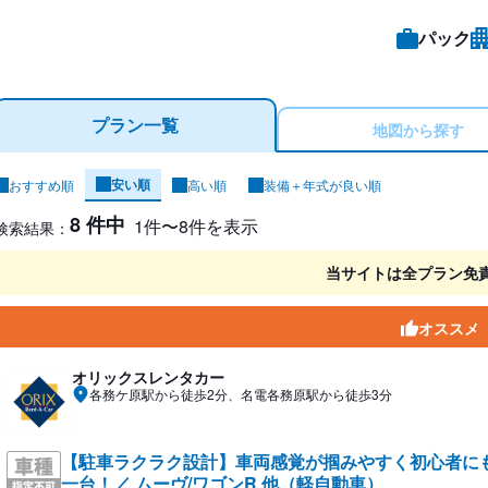
パック
プラン一覧
地図から探す
安い順
おすすめ順
高い順
装備＋年式が良い順
ンタカー検索結果
8 件中
1件〜8件を表示
検索結果：
当サイトは全プラン免
オススメ
オリックスレンタカー
各務ケ原駅から徒歩2分、名電各務原駅から徒歩3分
【駐車ラクラク設計】車両感覚が掴みやすく初心者に
一台！／ ムーヴ/ワゴンR 他（軽自動車）