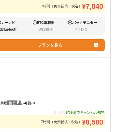
¥
7,040
7時間（免責補償・税込）
カーナビ
ETC車載器
バックモニター
り:
あり:
あり:
Bluetooth
USB端子
ドラレコ
り:
なし:
なし:
プランを見る
禁煙
推奨
×4
×3
推奨人数
推奨荷物
あと5台
8/09までキャンセル無料
¥
8,580
7時間（免責補償・税込）