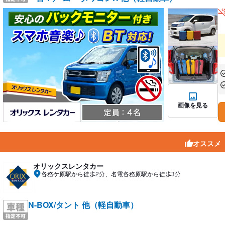
あ
あ
画像を見る
オススメ
オリックスレンタカー
各務ケ原駅から徒歩2分、名電各務原駅から徒歩3分
N-BOX/タント 他（軽自動車）