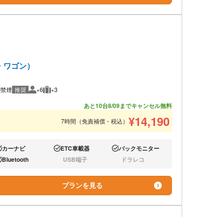
・ワゴン）
禁煙
推奨
×6
×3
推奨人数
推奨荷物
あと10台
8/09までキャンセル無料
¥
14,190
7時間（免責補償・税込）
カーナビ
ETC車載器
バックモニター
り:
あり:
あり:
Bluetooth
USB端子
ドラレコ
り:
なし:
なし:
プランを見る