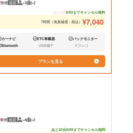
禁煙
推奨
×3
×2
推奨人数
推奨荷物
あと5台
8/09までキャンセル無料
¥
7,040
7時間（免責補償・税込）
カーナビ
ETC車載器
バックモニター
り:
あり:
あり:
Bluetooth
USB端子
ドラレコ
り:
なし:
なし:
プランを見る
禁煙
推奨
×4
×2
推奨人数
推奨荷物
あと30台
8/09までキャンセル無料