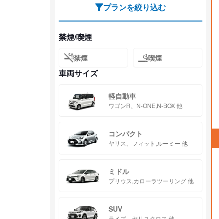
プランを絞り込む
禁煙/喫煙
禁煙
喫煙
車両サイズ
軽自動車
ワゴンR、N-ONE,N-BOX 他
コンパクト
ヤリス、フィット,ルーミー 他
ミドル
プリウス,カローラツーリング 他
SUV
ライズ、ヤリスクロス 他