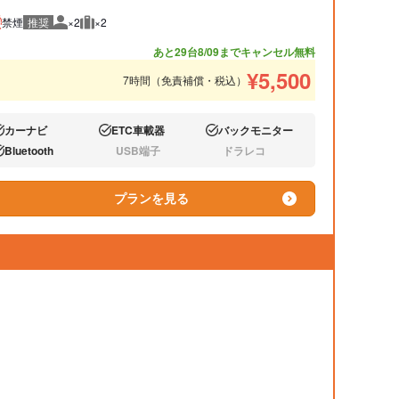
禁煙
推奨
×2
×2
推奨人数
推奨荷物
あと29台
8/09までキャンセル無料
¥
5,500
7時間（免責補償・税込）
カーナビ
ETC車載器
バックモニター
り:
あり:
あり:
Bluetooth
USB端子
ドラレコ
り:
なし:
なし:
プランを見る