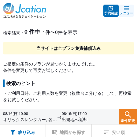
予約確認
メニュー
レンタカー検索・比較
レンタカー検索結果
0 件中
1件〜0件を表示
検索結果：
当サイトは全プラン免責補償込み
ご指定の条件のプランが見つかりませんでした。
条件を変更して再度お試しください。
検索のヒント
・ご利用日時、ご利用人数を変更（複数台に分ける）して、再検索
をお試しください。
08/16(日)10:00
08/16(日)17:00
→
オリックスレンタカー, 各務
出発地へ返却
条件変更
原インターＳＳカウンター
絞り込み
地図から探す
安い順