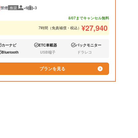
禁煙
推奨
×6
×3
推奨人数
推奨荷物
あと1台
8/07までキャンセル無料
¥
27,940
7時間（免責補償・税込）
カーナビ
ETC車載器
バックモニター
り:
あり:
あり:
Bluetooth
USB端子
ドラレコ
り:
なし:
なし:
プランを見る