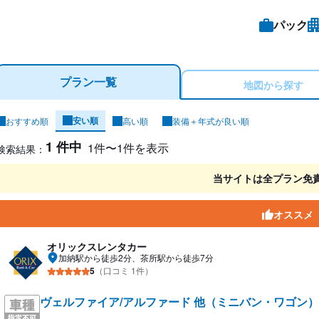
パック
プラン一覧
地図から探す
安い順
おすすめ順
高い順
装備＋年式が良い順
ンタカー検索結果
1 件中
1件〜1件を表示
検索結果：
当サイトは全プラン免
オススメ
オリックスレンタカー
加納駅から徒歩2分、茶所駅から徒歩7分
5
（口コミ 1件）
ヴェルファイア/アルファード 他（ミニバン・ワゴン）