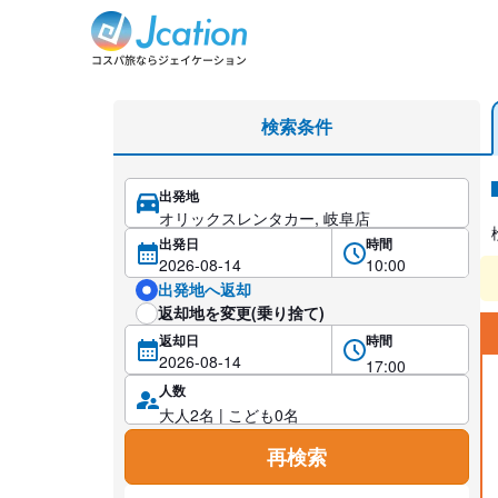
レンタカー検索・比較
検索条件
出発地
レ
出発日
時間
出発地へ返却
返却地を変更(乗り捨て)
返却日
時間
人数
再検索