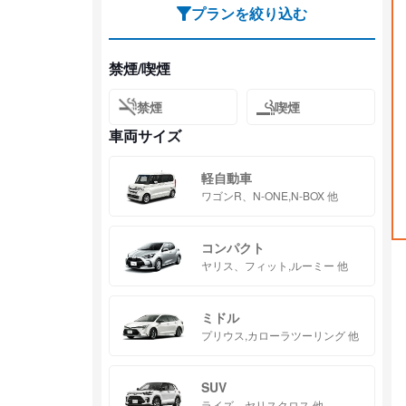
プランを絞り込む
禁煙/喫煙
禁煙
喫煙
車両サイズ
軽自動車
ワゴンR、N-ONE,N-BOX 他
コンパクト
ヤリス、フィット,ルーミー 他
ミドル
プリウス,カローラツーリング 他
SUV
ライズ、ヤリスクロス 他