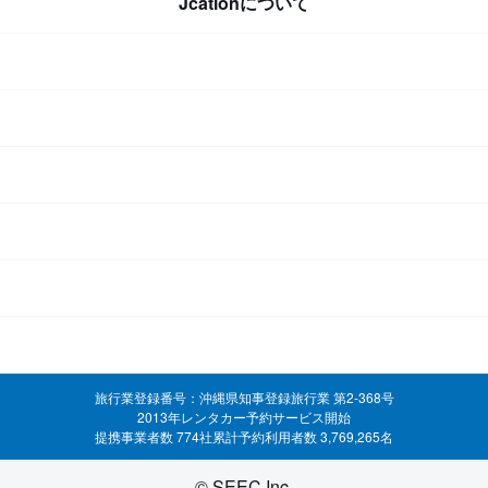
Jcationについて
旅行業登録番号：沖縄県知事登録旅行業 第2-368号
2013年レンタカー予約サービス開始
提携事業者数 774社
累計予約利用者数 3,769,265名
© SEEC Inc.