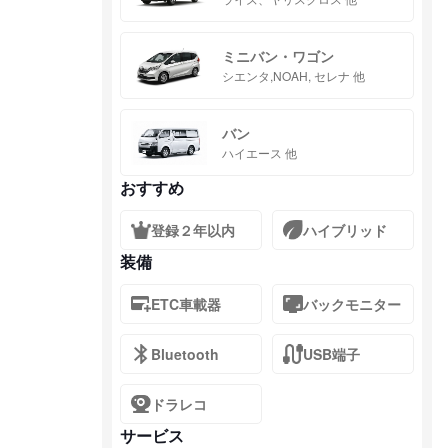
ミニバン・ワゴン
シエンタ,NOAH, セレナ 他
バン
ハイエース 他
おすすめ
登録２年以内
ハイブリッド
装備
ETC車載器
バックモニター
Bluetooth
USB端子
ドラレコ
サービス