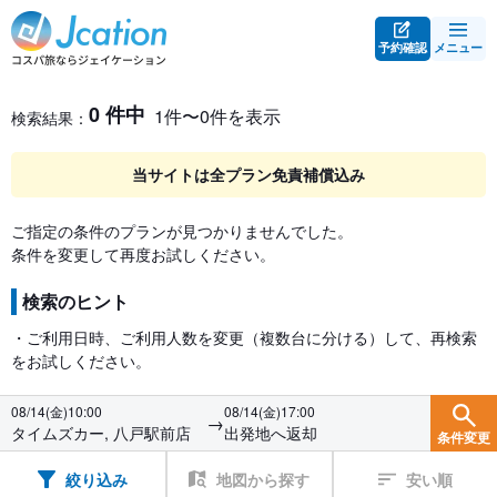
予約確認
メニュー
レンタカー検索・比較
レンタカー検索結果
0 件中
1件〜0件を表示
検索結果：
当サイトは全プラン免責補償込み
ご指定の条件のプランが見つかりませんでした。
条件を変更して再度お試しください。
検索のヒント
・ご利用日時、ご利用人数を変更（複数台に分ける）して、再検索
をお試しください。
08/14(金)10:00
08/14(金)17:00
→
タイムズカー, 八戸駅前店
出発地へ返却
条件変更
絞り込み
地図から探す
安い順