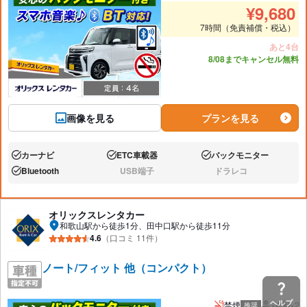
推奨人数
推奨
¥
9,680
7時間（免責補償・税込）
あと4台
8/08までキャンセル無料
画像を見る
プランを見る
カーナビ
ETC車載器
バックモニター
あり:
あり:
あり:
Bluetooth
USB端子
ドラレコ
あり:
なし:
なし:
オリックスレンタカー
和歌山駅から徒歩1分、田中口駅から徒歩11分
4.6
（口コミ 11件）
ノート/フィット 他（コンパクト）
ヘルプ
禁煙
×4
×2
推奨