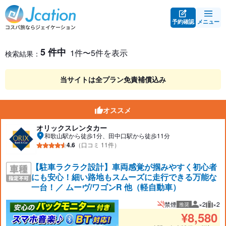
予約確認
メニュー
レンタカー検索・比較
レンタカー検索結果
5 件中
1件〜5件を表示
検索結果：
当サイトは全プラン免責補償込み
オススメ
オリックスレンタカー
和歌山駅から徒歩1分、田中口駅から徒歩11分
4.6
（口コミ 11件）
【駐車ラクラク設計】車両感覚が掴みやすく初心者
にも安心！細い路地もスムーズに走行できる万能な
一台！／ ムーヴ/ワゴンR 他（軽自動車）
禁煙
×2
×2
推奨
推奨人数
推奨
¥
8,580