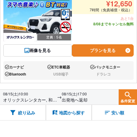
¥
12,650
7時間（免責補償・税込）
あと1台
8/08までキャンセル無料
画像を見る
プランを見る
カーナビ
ETC車載器
バックモニター
あり:
あり:
あり:
Bluetooth
USB端子
ドラレコ
あり:
なし:
なし:
08/15(土)10:00
08/15(土)17:00
→
オリックスレンタカー, 和歌
出発地へ返却
条件変更
山駅前店
絞り込み
地図から探す
安い順