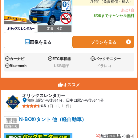
7時間（免責補償・税込）
あと1台
8/08までキャンセル無料
画像を見る
プランを見る
カーナビ
ETC車載器
バックモニター
あり:
あり:
あり:
Bluetooth
USB端子
ドラレコ
あり:
なし:
なし:
オススメ
オリックスレンタカー
和歌山駅から徒歩1分、田中口駅から徒歩11分
4.6
（口コミ 11件）
N-BOX/タント 他（軽自動車）
禁煙
×3
×2
推奨