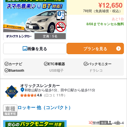
¥
12,650
7時間（免責補償・税込）
あと1台
8/08までキャンセル無料
画像を見る
プランを見る
カーナビ
ETC車載器
バックモニター
あり:
あり:
あり:
Bluetooth
USB端子
ドラレコ
あり:
なし:
なし:
オリックスレンタカー
和歌山駅から徒歩1分、田中口駅から徒歩11分
4.6
（口コミ 11件）
ロッキー 他（コンパクト）
禁煙
×4
×4
推奨
推奨人数
推奨