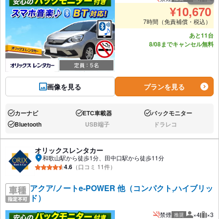
推奨人数
推奨
¥
10,670
7時間（免責補償・税込）
あと11台
8/08までキャンセル無料
画像を見る
プランを見る
カーナビ
ETC車載器
バックモニター
あり:
あり:
あり:
Bluetooth
USB端子
ドラレコ
あり:
なし:
なし:
オリックスレンタカー
和歌山駅から徒歩1分、田中口駅から徒歩11分
4.6
（口コミ 11件）
アクア/ノートe-POWER 他（コンパクト,ハイブリッ
ド）
禁煙
×4
×3
推奨
推奨人数
推奨