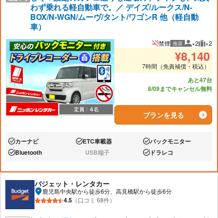
わず乗れる軽自動車で。／ デイズ/ルークス/N-
BOX/N-WGN/ムーヴ/タント/ワゴンR 他（軽自動
車）
禁煙
×2
×2
推奨
推奨人数
推奨
¥
8,140
7時間（免責補償・税込）
あと47台
8/09までキャンセル無料
プランを見る
カーナビ
ETC車載器
バックモニター
あり:
あり:
あり:
Bluetooth
USB端子
ドラレコ
あり:
なし:
あり:
バジェット・レンタカー
鹿児島中央駅から徒歩6分、高見橋駅から徒歩6分
4.5
（口コミ 68件）