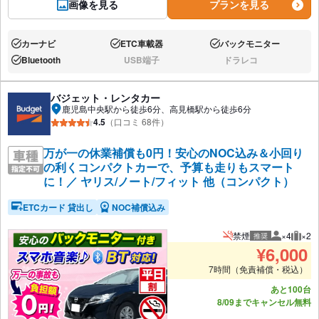
画像を見る
プランを見る
カーナビ
ETC車載器
バックモニター
あり:
あり:
あり:
Bluetooth
USB端子
ドラレコ
あり:
なし:
なし:
バジェット・レンタカー
鹿児島中央駅から徒歩6分、高見橋駅から徒歩6分
4.5
（口コミ 68件）
万が一の休業補償も0円！安心のNOC込み＆小回り
の利くコンパクトカーで、予算も走りもスマート
に！／ ヤリス/ノート/フィット 他（コンパクト）
ETCカード 貸出し
NOC補償込み
禁煙
×4
×2
推奨
推奨人数
推奨
¥
6,000
7時間（免責補償・税込）
あと100台
8/09までキャンセル無料