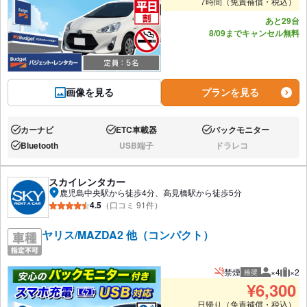
7時間（免責補償・税込）
あと29台
8/09までキャンセル無料
画像を見る
プランを見る
カーナビ
ETC車載器
バックモニター
あり:
あり:
あり:
Bluetooth
USB端子
ドラレコ
あり:
なし:
なし:
スカイレンタカー
鹿児島中央駅から徒歩4分、高見橋駅から徒歩5分
4.5
（口コミ 91件）
ヤリス/MAZDA2 他（コンパクト）
禁煙
×4
×2
推奨
推奨人数
推奨
¥
6,300
日帰り（免責補償・税込）