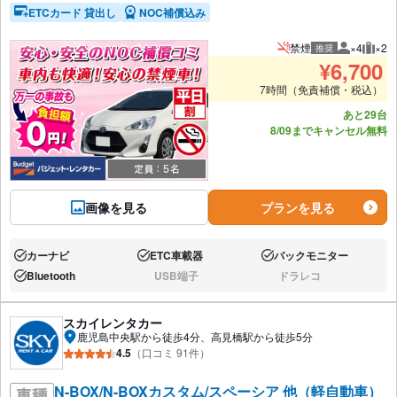
ETCカード 貸出し
NOC補償込み
禁煙
×4
×2
推奨
推奨人数
推奨
¥
6,700
7時間（免責補償・税込）
あと29台
8/09までキャンセル無料
画像を見る
プランを見る
カーナビ
ETC車載器
バックモニター
あり:
あり:
あり:
Bluetooth
USB端子
ドラレコ
あり:
なし:
なし:
スカイレンタカー
鹿児島中央駅から徒歩4分、高見橋駅から徒歩5分
4.5
（口コミ 91件）
N-BOX/N-BOXカスタム/スペーシア 他（軽自動車）