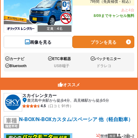
7時間（免責補償・税込）
あと4台
8/09までキャンセル無料
画像を見る
プランを見る
カーナビ
ETC車載器
バックモニター
あり:
あり:
あり:
Bluetooth
USB端子
ドラレコ
あり:
なし:
なし:
オススメ
スカイレンタカー
鹿児島中央駅から徒歩4分、高見橋駅から徒歩5分
4.5
（口コミ 91件）
N-BOX/N-BOXカスタム/スペーシア 他（軽自動車）
禁煙
×2
×2
推奨