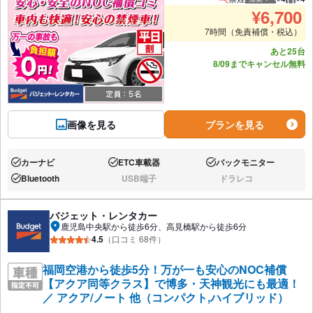
推奨人数
推奨
¥
6,700
7時間（免責補償・税込）
あと25台
8/09までキャンセル無料
画像を見る
プランを見る
カーナビ
ETC車載器
バックモニター
あり:
あり:
あり:
Bluetooth
USB端子
ドラレコ
あり:
なし:
なし:
バジェット・レンタカー
鹿児島中央駅から徒歩6分、高見橋駅から徒歩6分
4.5
（口コミ 68件）
福岡空港から徒歩5分！万が一も安心のNOC補償
【アクア同等クラス】で博多・天神観光にも最適！
／ アクア/ノート 他（コンパクト,ハイブリッド）