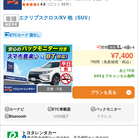
4.5
（口コミ 68件）
エクリプスクロス/XV 他（SUV）
ETCカード 貸出し
禁煙
×4
×4
推奨
推奨人数
推奨
¥
7,400
7時間（免責補償・税込）
あと10台
8/09までキャンセル無料
プランを見る
カーナビ
ETC車載器
バックモニター
あり:
あり:
あり:
Bluetooth
USB端子
ドラレコ
あり:
なし:
なし:
トヨタレンタカー
鹿児島中央駅から徒歩6分、高見橋駅から徒歩4分