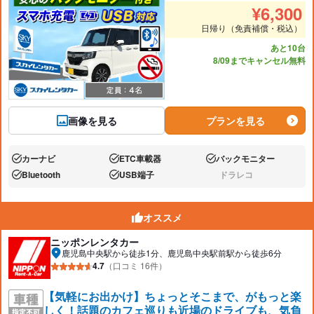
推奨人数
推奨
¥
6,300
日帰り（免責補償・税込）
あと10台
8/09までキャンセル無料
画像を見る
プランを見る
カーナビ
ETC車載器
バックモニター
あり:
あり:
あり:
Bluetooth
USB端子
ドラレコ
あり:
あり:
なし:
オススメ
ニッポンレンタカー
鹿児島中央駅から徒歩1分、鹿児島中央駅前駅から徒歩6分
4.7
（口コミ 16件）
【気軽にお出かけ】ちょっとそこまで、がもっと楽
しく！話題のカフェ巡りも近場のドライブも、気負