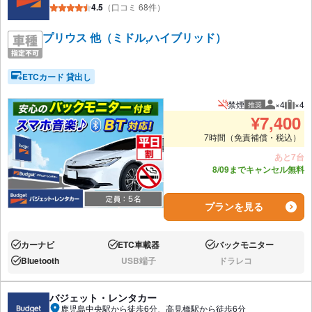
4.5
（口コミ 68件）
プリウス 他（ミドル,ハイブリッド）
ETCカード 貸出し
禁煙
×4
×4
推奨
推奨人数
推奨
¥
7,400
7時間（免責補償・税込）
あと7台
8/09までキャンセル無料
プランを見る
カーナビ
ETC車載器
バックモニター
あり:
あり:
あり:
Bluetooth
USB端子
ドラレコ
あり:
なし:
なし:
バジェット・レンタカー
鹿児島中央駅から徒歩6分、高見橋駅から徒歩6分