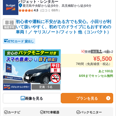
バジェット・レンタカー
鹿児島中央駅から徒歩6分、高見橋駅から徒歩6分
4.5
（口コミ 68件）
初心者や運転に不安がある方でも安心。小回りが利
いて扱いやすく、初めてのドライブにもおすすめの
車両！／ ヤリス/ノート/フィット 他（コンパクト）
ETCカード 貸出し
禁煙
×4
×2
推奨
推奨人数
推奨
¥
5,500
7時間（免責補償・税込）
あと100台
8/09までキャンセル無料
画像を見る
プランを見る
カーナビ
ETC車載器
バックモニター
あり:
あり:
あり: