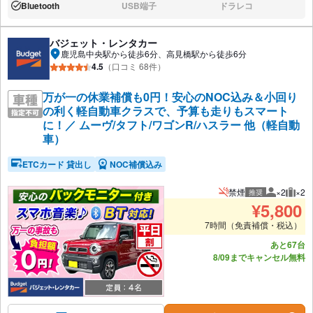
Bluetooth
USB端子
ドラレコ
あり:
なし:
なし:
バジェット・レンタカー
鹿児島中央駅から徒歩6分、高見橋駅から徒歩6分
4.5
（口コミ 68件）
万が一の休業補償も0円！安心のNOC込み＆小回り
の利く軽自動車クラスで、予算も走りもスマート
に！／ ムーヴ/タフト/ワゴンR/ハスラー 他（軽自動
車）
ETCカード 貸出し
NOC補償込み
禁煙
×2
×2
推奨
推奨人数
推奨
¥
5,800
7時間（免責補償・税込）
あと67台
8/09までキャンセル無料