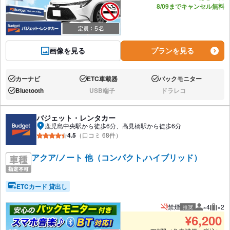
8/09までキャンセル無料
画像を見る
プランを見る
カーナビ
ETC車載器
バックモニター
あり:
あり:
あり:
Bluetooth
USB端子
ドラレコ
あり:
なし:
なし:
バジェット・レンタカー
鹿児島中央駅から徒歩6分、高見橋駅から徒歩6分
4.5
（口コミ 68件）
アクア/ノート 他（コンパクト,ハイブリッド）
ETCカード 貸出し
禁煙
×4
×2
推奨
推奨人数
推奨
¥
6,200