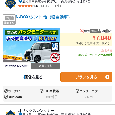
鹿児島中央駅から徒歩3分、高見橋駅から徒歩2分
4.5
（口コミ 111件）
N-BOX/タント 他（軽自動車）
禁煙
×3
×2
推奨
推奨人数
推奨
¥
7,040
7時間（免責補償・税込）
あと4台
8/09までキャンセル無料
画像を見る
プランを見る
カーナビ
ETC車載器
バックモニター
あり:
あり:
あり:
Bluetooth
USB端子
ドラレコ
あり:
なし:
なし:
オリックスレンタカー
鹿児島中央駅から徒歩3分、高見橋駅から徒歩2分