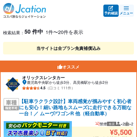
予約確認
メニュー
レンタカー検索・比較
レンタカー検索結果
50 件中
1件〜20件を表示
検索結果：
当サイトは全プラン免責補償込み
オススメ
オリックスレンタカー
鹿児島中央駅から徒歩3分、高見橋駅から徒歩2分
4.5
（口コミ 111件）
【駐車ラクラク設計】車両感覚が掴みやすく初心者
にも安心！細い路地もスムーズに走行できる万能な
一台！／ ムーヴ/ワゴンR 他（軽自動車）
禁煙
×2
×2
推奨
推奨人数
推奨
¥
5,500