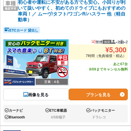
初心者や運転に不安がある方でも安心。小回りが利
いて扱いやすく、初めてのドライブにもおすすめの
車両！／ ムーヴ/タフト/ワゴンR/ハスラー 他（軽自
動車）
ETCカード 貸出し
禁煙
×2
×2
推奨
推奨人数
推奨
¥
5,300
7時間（免責補償・税込）
あと67台
8/09までキャンセル無料
画像を見る
プランを見る
カーナビ
ETC車載器
バックモニター
あり:
あり:
あり:
Bluetooth
USB端子
ドラレコ
あり:
なし:
なし: