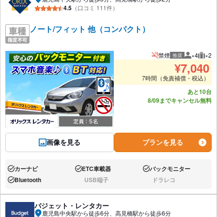
4.5
（口コミ 111件）
ノート/フィット 他（コンパクト）
禁煙
×4
×2
推奨
推奨人数
推奨
¥
7,040
7時間（免責補償・税込）
あと10台
8/09までキャンセル無料
画像を見る
プランを見る
カーナビ
ETC車載器
バックモニター
あり:
あり:
あり:
Bluetooth
USB端子
ドラレコ
あり:
なし:
なし:
バジェット・レンタカー
鹿児島中央駅から徒歩6分、高見橋駅から徒歩6分