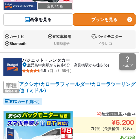
画像を見る
プランを見る
カーナビ
ETC車載器
バックモニター
あり:
あり:
あり:
Bluetooth
USB端子
ドラレコ
あり:
なし:
なし:
バジェット・レンタカー
鹿児島中央駅から徒歩6分、高見橋駅から徒歩6分
ヘルプ
4.5
（口コミ 68件）
アクシオ/カローラフィールダー/カローラツーリング
他（ミドル）
ETCカード 貸出し
禁煙
×4
×4
推奨
推奨人数
推奨
¥
6,200
7時間（免責補償・税込）
あと25台