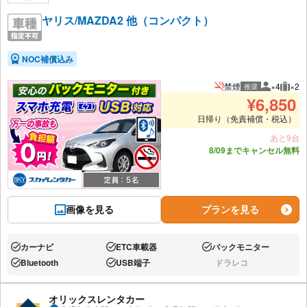
ヤリス/MAZDA2 他（コンパクト）
NOC補償込み
禁煙
×4
×2
推奨
推奨人数
推奨
¥
6,850
日帰り（免責補償・税込）
あと9台
8/09までキャンセル無料
画像を見る
プランを見る
カーナビ
ETC車載器
バックモニター
あり:
あり:
あり:
Bluetooth
USB端子
ドラレコ
あり:
あり:
なし:
オリックスレンタカー