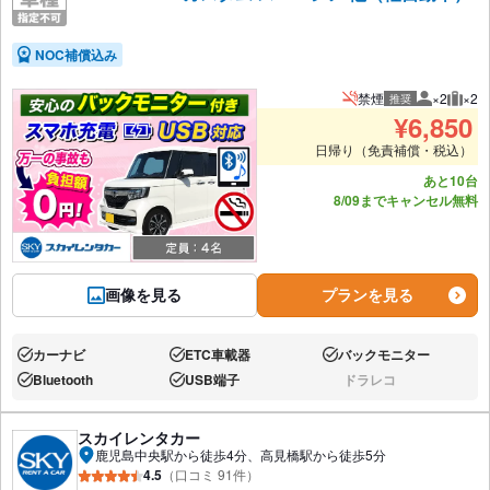
NOC補償込み
禁煙
×2
×2
推奨
推奨人数
推奨
¥
6,850
日帰り（免責補償・税込）
あと10台
8/09までキャンセル無料
画像を見る
プランを見る
カーナビ
ETC車載器
バックモニター
あり:
あり:
あり:
Bluetooth
USB端子
ドラレコ
あり:
あり:
なし:
スカイレンタカー
鹿児島中央駅から徒歩4分、高見橋駅から徒歩5分
4.5
（口コミ 91件）