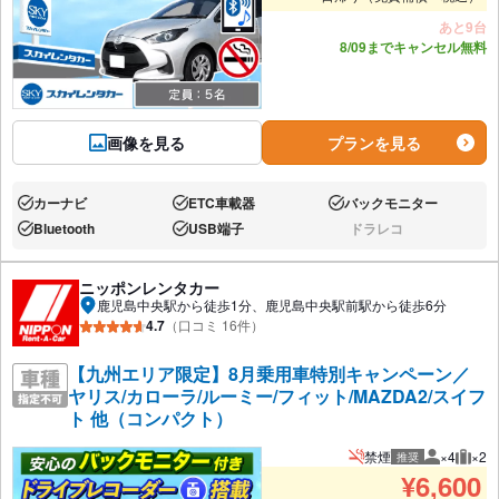
あと9台
8/09までキャンセル無料
画像を見る
プランを見る
カーナビ
ETC車載器
バックモニター
あり:
あり:
あり:
Bluetooth
USB端子
ドラレコ
あり:
あり:
なし:
ニッポンレンタカー
鹿児島中央駅から徒歩1分、鹿児島中央駅前駅から徒歩6分
4.7
（口コミ 16件）
【九州エリア限定】8月乗用車特別キャンペーン／
ヤリス/カローラ/ルーミー/フィット/MAZDA2/スイフ
ト 他（コンパクト）
禁煙
×4
×2
推奨
推奨人数
推奨
¥
6,600