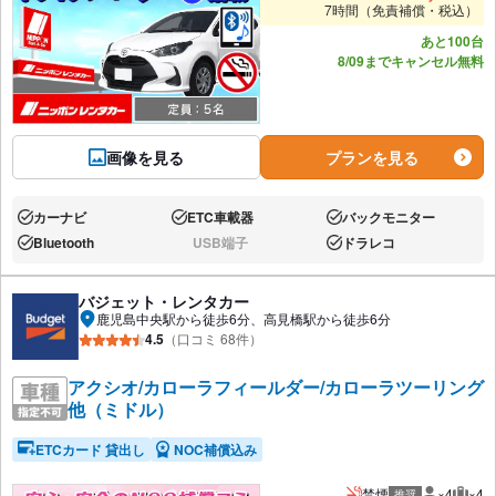
7時間（免責補償・税込）
あと100台
8/09までキャンセル無料
画像を見る
プランを見る
カーナビ
ETC車載器
バックモニター
あり:
あり:
あり:
Bluetooth
USB端子
ドラレコ
あり:
なし:
あり:
バジェット・レンタカー
鹿児島中央駅から徒歩6分、高見橋駅から徒歩6分
4.5
（口コミ 68件）
アクシオ/カローラフィールダー/カローラツーリング
他（ミドル）
ETCカード 貸出し
NOC補償込み
禁煙
×4
×4
推奨