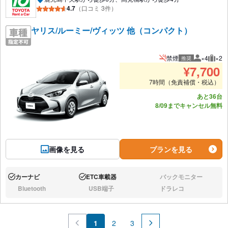
4.7
（口コミ 3件）
ヤリス/ルーミー/ヴィッツ 他（コンパクト）
禁煙
×4
×2
推奨
推奨人数
推奨
¥
7,700
7時間（免責補償・税込）
あと36台
8/09までキャンセル無料
画像を見る
プランを見る
カーナビ
ETC車載器
バックモニター
あり:
あり:
なし:
Bluetooth
USB端子
ドラレコ
なし:
なし:
なし:
1
2
3