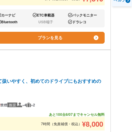
ヘルプ
カーナビ
ETC車載器
バックモニター
り:
あり:
あり:
Bluetooth
USB端子
ドラレコ
り:
なし:
あり:
プランを見る
て扱いやすく、初めてのドライブにもおすすめの
禁煙
推奨
×4
×2
推奨人数
推奨荷物
あと100台
8/07までキャンセル無料
¥
8,000
7時間（免責補償・税込）