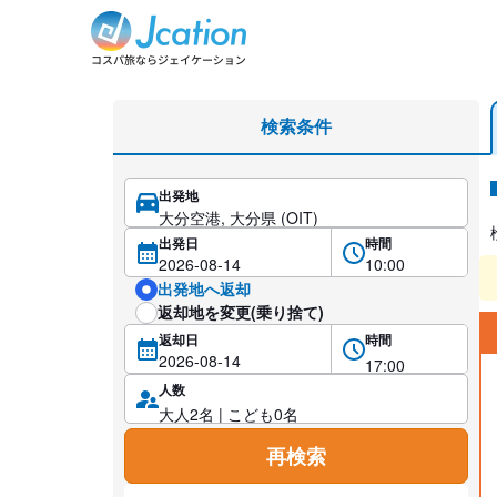
レンタカー検索・比較
検索条件
出発地
レ
出発日
時間
出発地へ返却
返却地を変更(乗り捨て)
返却日
時間
人数
再検索