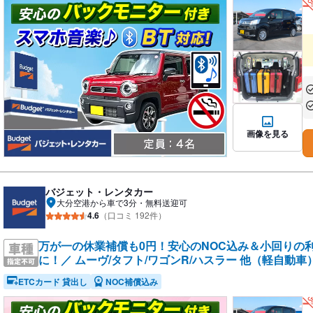
あ
あ
画像を見る
バジェット・レンタカー
大分空港から車で3分・無料送迎可
4.6
（口コミ 192件）
万が一の休業補償も0円！安心のNOC込み＆小回りの
に！／ ムーヴ/タフト/ワゴンR/ハスラー 他（軽自動車
ETCカード 貸出し
NOC補償込み