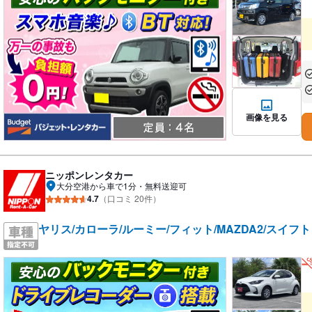
あ
あ
画像を見る
ニッポンレンタカー
大分空港から車で1分・無料送迎可
4.7
（口コミ 20件）
ヤリス/カローラ/ルーミー/フィット/MAZDA2/スイフ