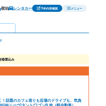
宿泊
レンタカー
予約内容確認
メニュー
順
責補償込み
く！話題のカフェ巡りも近場のドライブも、気負
-WGN/ムーヴ/タント/ワゴンR 他（軽自動車）