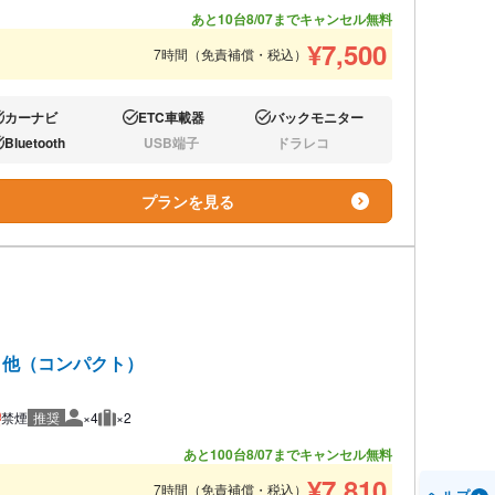
あと10台
8/07までキャンセル無料
¥
7,500
7時間（免責補償・税込）
カーナビ
ETC車載器
バックモニター
り:
あり:
あり:
Bluetooth
USB端子
ドラレコ
り:
なし:
なし:
プランを見る
ト 他（コンパクト）
禁煙
推奨
×4
×2
推奨人数
推奨荷物
あと100台
8/07までキャンセル無料
¥
7,810
7時間（免責補償・税込）