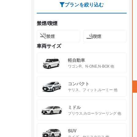
プランを絞り込む
禁煙/喫煙
禁煙
喫煙
車両サイズ
軽自動車
ワゴンR、N-ONE,N-BOX 他
コンパクト
ヤリス、フィット,ルーミー 他
ミドル
プリウス,カローラツーリング 他
SUV
ライズ、ヤリスクロス 他