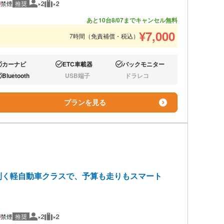
禁煙
推奨
×2
×2
推奨人数
推奨荷物
あと10台
8/07までキャンセル無料
¥
7,000
7時間（免責補償・税込）
カーナビ
ETC車載器
バックモニター
り:
あり:
あり:
Bluetooth
USB端子
ドラレコ
り:
なし:
なし:
プランを見る
利く軽自動車クラスで、予算も走りもスマート
）
禁煙
推奨
×2
×2
推奨人数
推奨荷物