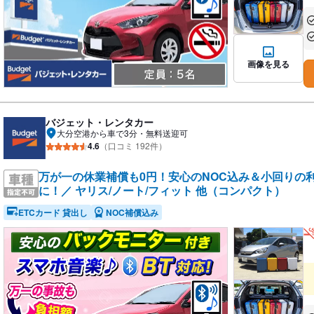
あ
あ
画像を見る
バジェット・レンタカー
大分空港から車で3分・無料送迎可
4.6
（口コミ 192件）
万が一の休業補償も0円！安心のNOC込み＆小回りの
に！／ ヤリス/ノート/フィット 他（コンパクト）
ETCカード 貸出し
NOC補償込み