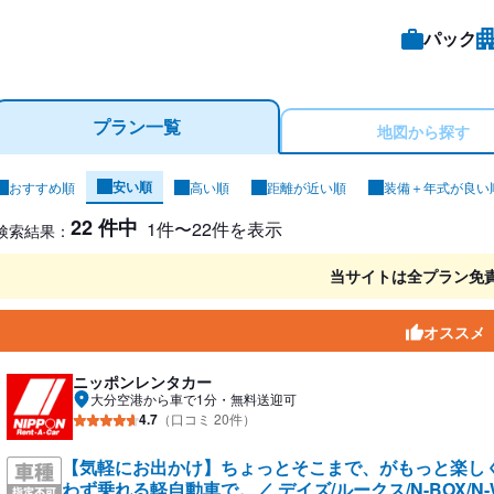
パック
プラン一覧
地図から探す
安い順
おすすめ順
高い順
距離が近い順
装備＋年式が良い
ンタカー検索結果
22 件中
1件〜22件を表示
検索結果：
当サイトは全プラン免
オススメ
ニッポンレンタカー
大分空港から車で1分・無料送迎可
4.7
（口コミ 20件）
【気軽にお出かけ】ちょっとそこまで、がもっと楽し
わず乗れる軽自動車で。／ デイズ/ルークス/N-BOX/N