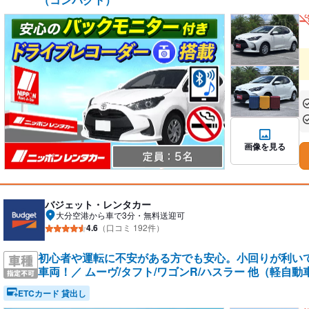
あ
あ
画像を見る
バジェット・レンタカー
大分空港から車で3分・無料送迎可
4.6
（口コミ 192件）
初心者や運転に不安がある方でも安心。小回りが利い
車両！／ ムーヴ/タフト/ワゴンR/ハスラー 他（軽自動
ETCカード 貸出し