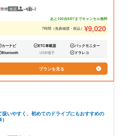
禁煙
推奨
×4
×2
推奨人数
推奨荷物
あと100台
8/07までキャンセル無料
¥
9,020
7時間（免責補償・税込）
カーナビ
ETC車載器
バックモニター
り:
あり:
あり:
Bluetooth
USB端子
ドラレコ
り:
なし:
あり:
プランを見る
て扱いやすく、初めてのドライブにもおすすめの
車）