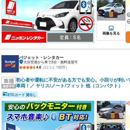
あ
あ
画像を見る
バジェット・レンタカー
大分空港から車で3分・無料送迎可
4.6
（口コミ 192件）
初心者や運転に不安がある方でも安心。小回りが利い
車両！／ ヤリス/ノート/フィット 他（コンパクト）
ETCカード 貸出し