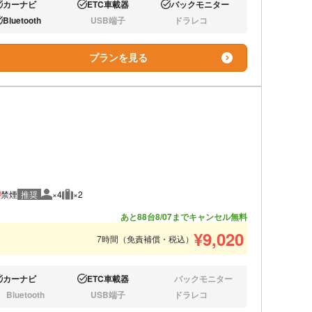
カーナビ
ETC車載器
バックモニター
り:
あり:
あり:
Bluetooth
USB端子
ドラレコ
り:
なし:
なし:
プランを見る
禁煙
推奨
×4
×2
推奨人数
推奨荷物
あと88台
8/07までキャンセル無料
¥
9,020
7時間（免責補償・税込）
カーナビ
ETC車載器
バックモニター
り:
あり:
なし:
Bluetooth
USB端子
ドラレコ
し:
なし:
なし: