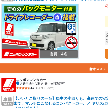
あ
あ
オススメ
ニッポンレンタカー
大分空港から車で1分・無料送迎可
4.7
（口コミ 20件）
【いいとこ取りの一台】街中の小回りも、高速での安
まで、マルチにこなせるコンパクトカー。／ ヤリス/カロー
（コンパクト）