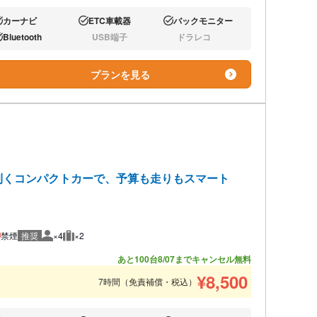
カーナビ
ETC車載器
バックモニター
り:
あり:
あり:
Bluetooth
USB端子
ドラレコ
り:
なし:
なし:
プランを見る
利くコンパクトカーで、予算も走りもスマート
禁煙
推奨
×4
×2
推奨人数
推奨荷物
あと100台
8/07までキャンセル無料
¥
8,500
7時間（免責補償・税込）