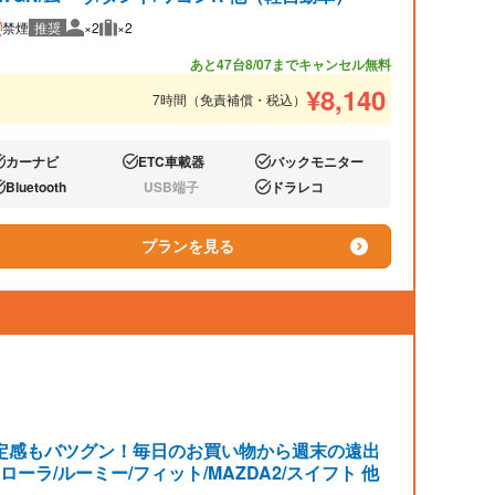
禁煙
推奨
×2
×2
推奨人数
推奨荷物
あと47台
8/07までキャンセル無料
¥
8,140
7時間（免責補償・税込）
カーナビ
ETC車載器
バックモニター
り:
あり:
あり:
Bluetooth
USB端子
ドラレコ
り:
なし:
あり:
プランを見る
定感もバツグン！毎日のお買い物から週末の遠出
ラ/ルーミー/フィット/MAZDA2/スイフト 他