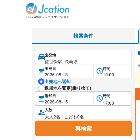
レンタカー検索・比較
検索条件
出発地
レ
出発日
時間
出発地へ返却
返却地を変更(乗り捨て)
返却日
時間
人数
再検索