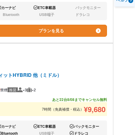
ヘルプ
カーナビ
ETC車載器
バックモニター
り:
あり:
なし:
Bluetooth
USB端子
ドラレコ
し:
なし:
なし:
プランを見る
ィットHYBRID 他（ミドル）
禁煙
推奨
×3
×2
推奨人数
推奨荷物
あと22台
8/08までキャンセル無料
¥
9,680
7時間（免責補償・税込）
カーナビ
ETC車載器
バックモニター
り:
あり:
あり:
Bluetooth
USB端子
ドラレコ