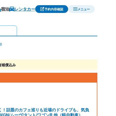
宿泊
レンタカー
予約内容確認
メニュー
順
責補償込み
く！話題のカフェ巡りも近場のドライブも、気負
-WGN/ムーヴ/タント/ワゴンR 他（軽自動車）