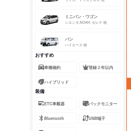
ミニバン・ワゴン
シエンタ,NOAH, セレナ 他
バン
ハイエース 他
おすすめ
車種確約
登録２年以内
ハイブリッド
装備
ETC車載器
バックモニター
Bluetooth
USB端子