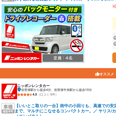
あ
あ
オススメ
ニッポンレンタカー
佐世保駅から徒歩4分、佐世保中央駅から徒歩10分
4.5
（口コミ 9件）
【いいとこ取りの一台】街中の小回りも、高速での安
まで、マルチにこなせるコンパクトカー。／ ヤリス/カロー
（コンパクト）