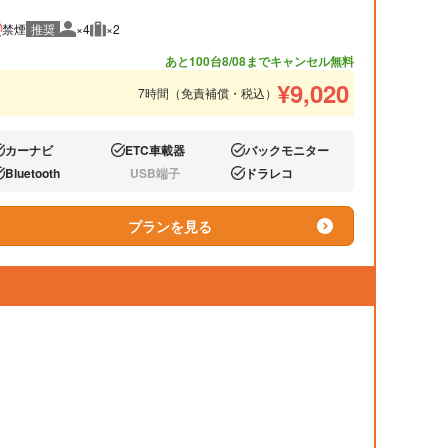
禁煙
推奨
×4
×2
推奨人数
推奨荷物
あと100台
8/08までキャンセル無料
¥
9,020
7時間（免責補償・税込）
カーナビ
ETC車載器
バックモニター
り:
あり:
あり:
Bluetooth
USB端子
ドラレコ
り:
なし:
あり:
プランを見る