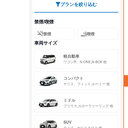
プランを絞り込む
禁煙/喫煙
禁煙
喫煙
車両サイズ
軽自動車
ワゴンR、N-ONE,N-BOX 他
コンパクト
ヤリス、フィット,ルーミー 他
ミドル
プリウス,カローラツーリング 他
SUV
ライズ、ヤリスクロス 他