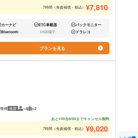
¥
7,810
7時間（免責補償・税込）
カーナビ
ETC車載器
バックモニター
り:
あり:
あり:
Bluetooth
USB端子
ドラレコ
り:
なし:
あり:
プランを見る
禁煙
推奨
×4
×2
推奨人数
推奨荷物
あと100台
8/08までキャンセル無料
¥
9,020
7時間（免責補償・税込）