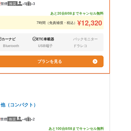
禁煙
推奨
×5
×3
推奨人数
推奨荷物
あと20台
8/08までキャンセル無料
¥
12,320
7時間（免責補償・税込）
カーナビ
ETC車載器
バックモニター
り:
あり:
なし:
Bluetooth
USB端子
ドラレコ
し:
なし:
なし:
プランを見る
ト 他（コンパクト）
禁煙
推奨
×4
×2
推奨人数
推奨荷物
あと100台
8/08までキャンセル無料