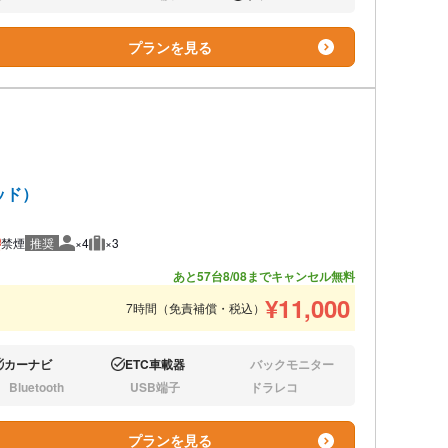
り:
なし:
あり:
プランを見る
ッド）
禁煙
推奨
×4
×3
推奨人数
推奨荷物
あと57台
8/08までキャンセル無料
¥
11,000
7時間（免責補償・税込）
カーナビ
ETC車載器
バックモニター
り:
あり:
なし:
Bluetooth
USB端子
ドラレコ
し:
なし:
なし:
プランを見る