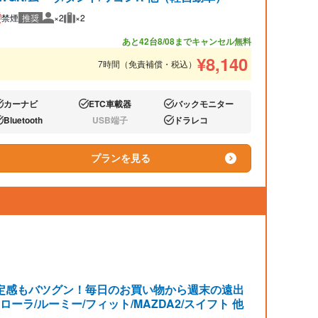
禁煙
推奨
×2
×2
推奨人数
推奨荷物
あと42台
8/08までキャンセル無料
¥
8,140
7時間（免責補償・税込）
カーナビ
ETC車載器
バックモニター
り:
あり:
あり:
Bluetooth
USB端子
ドラレコ
り:
なし:
あり:
プランを見る
定感もバツグン！毎日のお買い物から週末の遠出
ラ/ルーミー/フィット/MAZDA2/スイフト 他