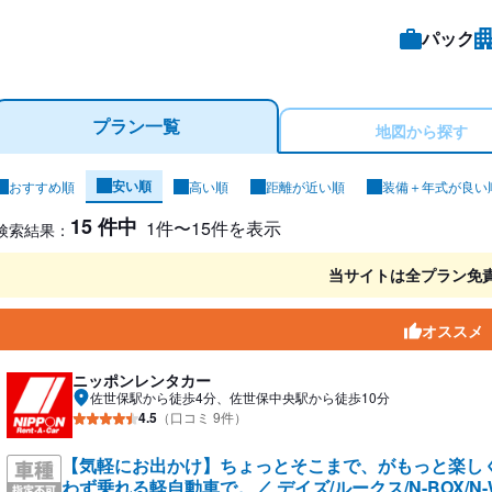
パック
プラン一覧
地図から探す
安い順
おすすめ順
高い順
距離が近い順
装備＋年式が良い
ンタカー検索結果
15 件中
1件〜15件を表示
検索結果：
当サイトは全プラン免
オススメ
ニッポンレンタカー
佐世保駅から徒歩4分、佐世保中央駅から徒歩10分
4.5
（口コミ 9件）
【気軽にお出かけ】ちょっとそこまで、がもっと楽し
わず乗れる軽自動車で。／ デイズ/ルークス/N-BOX/N