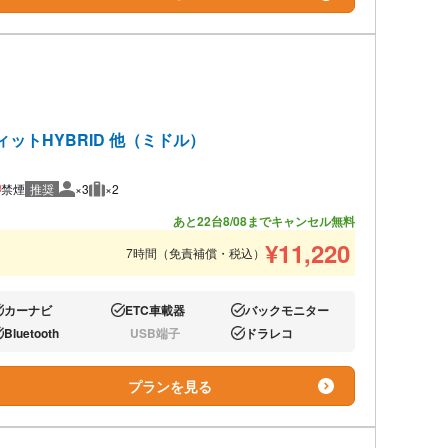
ィットHYBRID 他（ミドル）
禁煙
推奨
×3
×2
推奨人数
推奨荷物
あと22台
8/08までキャンセル無料
¥
11,220
7時間（免責補償・税込）
カーナビ
ETC車載器
バックモニター
り:
あり:
あり:
Bluetooth
USB端子
ドラレコ
り:
なし:
あり:
プランを見る