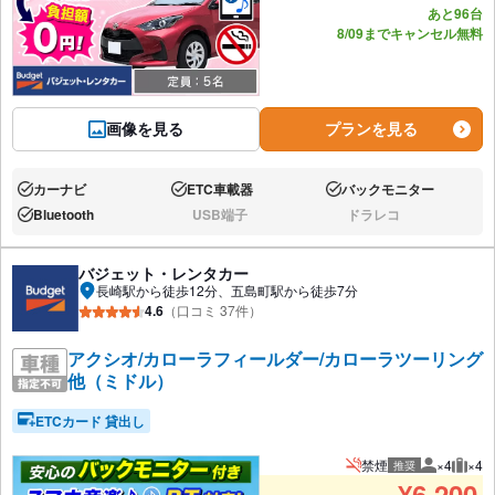
あと96台
8/09までキャンセル無料
画像を見る
プランを見る
カーナビ
ETC車載器
バックモニター
あり:
あり:
あり:
Bluetooth
USB端子
ドラレコ
あり:
なし:
なし:
バジェット・レンタカー
長崎駅から徒歩12分、五島町駅から徒歩7分
4.6
（口コミ 37件）
アクシオ/カローラフィールダー/カローラツーリング
他（ミドル）
ETCカード 貸出し
禁煙
×4
×4
推奨
推奨人数
推奨
¥
6,200