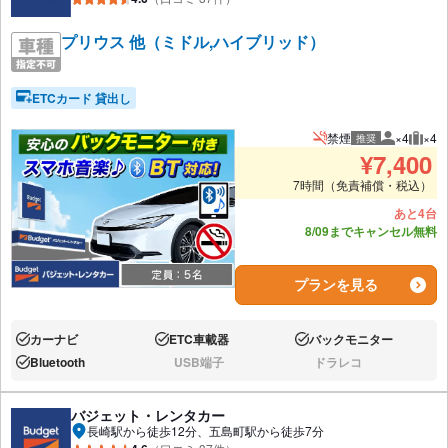
プリウス 他（ミドル,ハイブリッド）
ETCカード 貸出し
禁煙
×4
×4
推奨
推奨人数
推奨
¥
7,400
7時間（免責補償・税込）
あと4台
8/09までキャンセル無料
プランを見る
カーナビ
ETC車載器
バックモニター
あり:
あり:
あり:
Bluetooth
USB端子
ドラレコ
あり:
なし:
なし:
バジェット・レンタカー
長崎駅から徒歩12分、五島町駅から徒歩7分