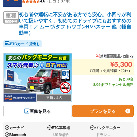
4.6
（口コミ 37件）
初心者や運転に不安がある方でも安心。小回りが利
いて扱いやすく、初めてのドライブにもおすすめの
車両！／ ムーヴ/タフト/ワゴンR/ハスラー 他（軽自
動車）
ETCカード 貸出し
禁煙
×2
×2
推奨
推奨人数
推奨
¥
5,300
7時間（免責補償・税込）
あと39台
8/09までキャンセル無料
画像を見る
プランを見る
カーナビ
ETC車載器
バックモニター
あり:
あり:
あり:
Bluetooth
USB端子
ドラレコ
あり:
なし:
なし: