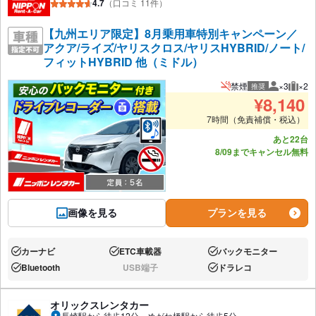
4.7
（口コミ 11件）
【九州エリア限定】8月乗用車特別キャンペーン／
アクア/ライズ/ヤリスクロス/ヤリスHYBRID/ノート/
フィットHYBRID 他（ミドル）
禁煙
×3
×2
推奨
推奨人数
推奨
¥
8,140
7時間（免責補償・税込）
あと22台
8/09までキャンセル無料
画像を見る
プランを見る
カーナビ
ETC車載器
バックモニター
あり:
あり:
あり:
Bluetooth
USB端子
ドラレコ
あり:
なし:
あり:
オリックスレンタカー
長崎駅から徒歩12分、めがね橋駅から徒歩5分