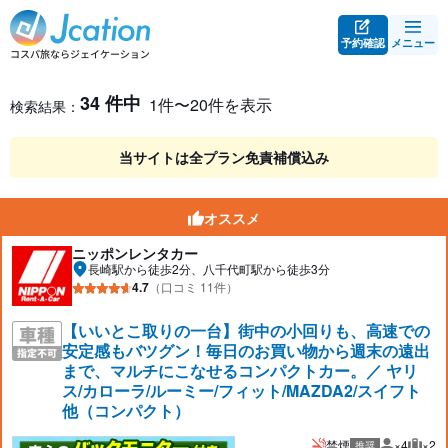
予約確認
メニュー
レンタカー検索・比較
レンタカー検索結果
34 件中
1件〜20件を表示
検索結果：
当サイトは全プラン免責補償込み
オススメ
ニッポンレンタカー
長崎駅から徒歩2分、八千代町駅から徒歩3分
4.7
（口コミ 11件）
【いいとこ取りの一台】街中の小回りも、高速での
安定感もバツグン！毎日のお買い物から週末の遠出
まで、マルチにこなせるコンパクトカー。／ ヤリ
ス/カローラ/ルーミー/フィット/MAZDA2/スイフト
他（コンパクト）
禁煙
×4
×2
推奨