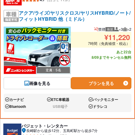
アクア/ライズ/ヤリスクロス/ヤリスHYBRID/ノート/
フィットHYBRID 他（ミドル）
禁煙
×3
×2
推奨
推奨人数
推奨
¥
11,220
7時間（免責補償・税込）
あと22台
8/09までキャンセル無料
画像を見る
プランを見る
カーナビ
ETC車載器
バックモニター
あり:
あり:
あり:
Bluetooth
USB端子
ドラレコ
あり:
なし:
あり:
バジェット・レンタカー
長崎駅から徒歩12分、五島町駅から徒歩7分