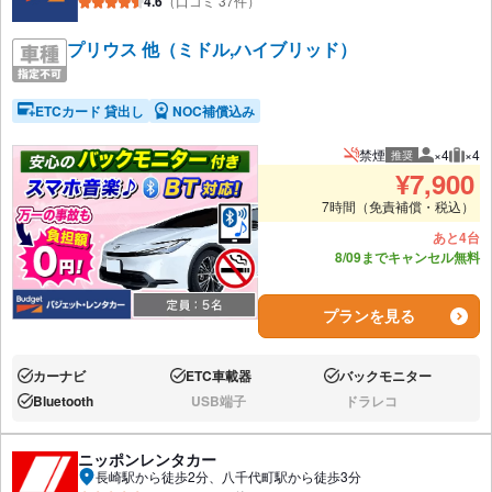
4.6
（口コミ 37件）
プリウス 他（ミドル,ハイブリッド）
ETCカード 貸出し
NOC補償込み
禁煙
×4
×4
推奨
推奨人数
推奨
¥
7,900
7時間（免責補償・税込）
あと4台
8/09までキャンセル無料
プランを見る
カーナビ
ETC車載器
バックモニター
あり:
あり:
あり:
Bluetooth
USB端子
ドラレコ
あり:
なし:
なし:
ニッポンレンタカー
長崎駅から徒歩2分、八千代町駅から徒歩3分