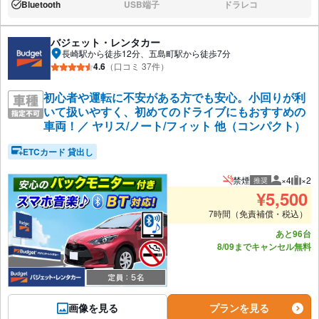
Bluetooth
USB端子
ドラレコ
あり:
なし:
なし:
バジェット・レンタカー
長崎駅から徒歩12分、五島町駅から徒歩7分
4.6
（口コミ 37件）
初心者や運転に不安がある方でも安心。小回りが利
いて扱いやすく、初めてのドライブにもおすすめの
車両！／ ヤリス/ノート/フィット 他（コンパクト）
ETCカード 貸出し
禁煙
×4
×2
推奨
推奨人数
推奨
¥
5,500
7時間（免責補償・税込）
あと96台
8/09までキャンセル無料
画像を見る
プランを見る