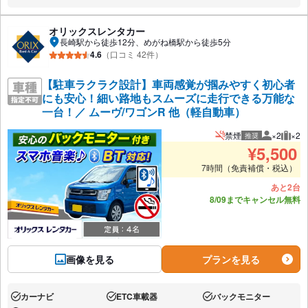
オリックスレンタカー
長崎駅から徒歩12分、めがね橋駅から徒歩5分
4.6
（口コミ 42件）
【駐車ラクラク設計】車両感覚が掴みやすく初心者
にも安心！細い路地もスムーズに走行できる万能な
一台！／ ムーヴ/ワゴンR 他（軽自動車）
禁煙
×2
×2
推奨
推奨人数
推奨
¥
5,500
7時間（免責補償・税込）
あと2台
8/09までキャンセル無料
画像を見る
プランを見る
カーナビ
ETC車載器
バックモニター
あり:
あり:
あり: