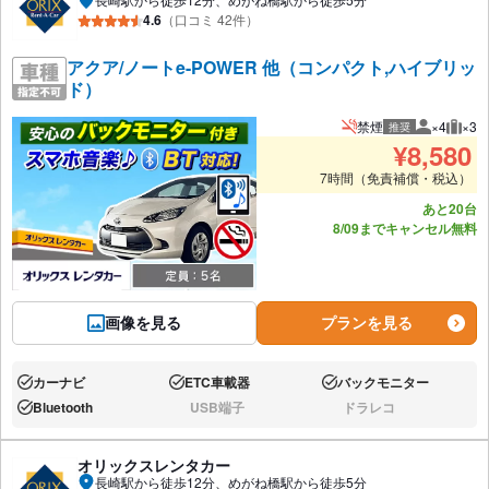
4.6
（口コミ 42件）
アクア/ノートe-POWER 他（コンパクト,ハイブリッ
ド）
禁煙
×4
×3
推奨
推奨人数
推奨
¥
8,580
7時間（免責補償・税込）
あと20台
8/09までキャンセル無料
画像を見る
プランを見る
カーナビ
ETC車載器
バックモニター
あり:
あり:
あり:
Bluetooth
USB端子
ドラレコ
あり:
なし:
なし:
オリックスレンタカー
長崎駅から徒歩12分、めがね橋駅から徒歩5分