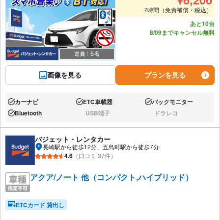
7時間（免責補償・税込）
あと10台
8/09までキャンセル無料
画像を見る
プランを見る
カーナビ
ETC車載器
バックモニター
あり:
あり:
あり:
Bluetooth
USB端子
ドラレコ
あり:
なし:
なし:
バジェット・レンタカー
長崎駅から徒歩12分、五島町駅から徒歩7分
4.6
（口コミ 37件）
アクア/ノート 他（コンパクト,ハイブリッド）
ETCカード 貸出し