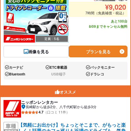
推奨人数
推奨
¥
9,020
7時間（免責補償・税込）
あと100台
8/09までキャンセル無料
画像を見る
プランを見る
カーナビ
ETC車載器
バックモニター
あり:
あり:
あり:
Bluetooth
USB端子
ドラレコ
あり:
なし:
あり:
オススメ
ニッポンレンタカー
長崎駅から徒歩2分、八千代町駅から徒歩3分
4.7
（口コミ 11件）
【気軽にお出かけ】ちょっとそこまで、がもっと楽
しく！話題のカフェ巡りも近場のドライブも、気負