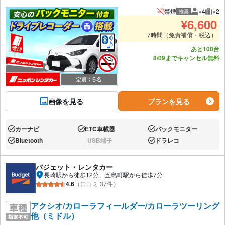
禁煙
×4
×2
推奨
推奨人数
推奨
¥
6,600
7時間（免責補償・税込）
あと100台
8/09までキャンセル無料
画像を見る
プランを見る
カーナビ
ETC車載器
バックモニター
あり:
あり:
あり:
Bluetooth
USB端子
ドラレコ
あり:
なし:
あり:
バジェット・レンタカー
長崎駅から徒歩12分、五島町駅から徒歩7分
4.6
（口コミ 37件）
アクシオ/カローラフィールダー/カローラツーリング
他（ミドル）