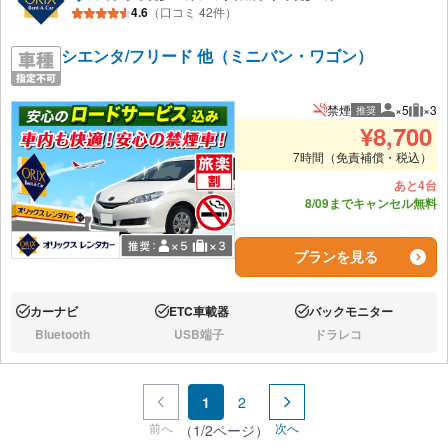
4.6
（口コミ 42件）
シエンタ/フリード 他（ミニバン・ワゴン）
禁煙
×5
×3
推奨
推奨人数
推奨
¥
8,700
7時間（免責補償・税込）
あと4台
8/09までキャンセル無料
プランを見る
カーナビ
ETC車載器
バックモニター
あり:
あり:
あり:
Bluetooth
USB端子
ドラレコ
なし:
なし:
なし:
1
2
前へ
次へ
（1/2ページ）