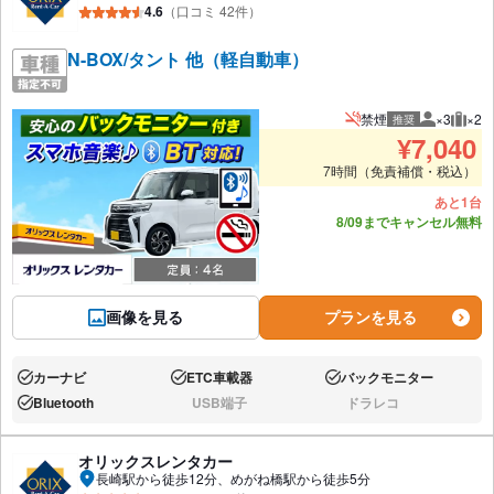
4.6
（口コミ 42件）
N-BOX/タント 他（軽自動車）
禁煙
×3
×2
推奨
推奨人数
推奨
¥
7,040
7時間（免責補償・税込）
あと1台
8/09までキャンセル無料
画像を見る
プランを見る
カーナビ
ETC車載器
バックモニター
あり:
あり:
あり:
Bluetooth
USB端子
ドラレコ
あり:
なし:
なし:
オリックスレンタカー
長崎駅から徒歩12分、めがね橋駅から徒歩5分