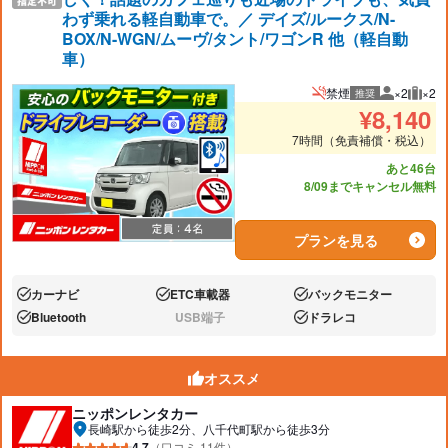
わず乗れる軽自動車で。／ デイズ/ルークス/N-
BOX/N-WGN/ムーヴ/タント/ワゴンR 他（軽自動
車）
禁煙
×2
×2
推奨
推奨人数
推奨
¥
8,140
7時間（免責補償・税込）
あと46台
8/09までキャンセル無料
プランを見る
カーナビ
ETC車載器
バックモニター
あり:
あり:
あり:
Bluetooth
USB端子
ドラレコ
あり:
なし:
あり:
オススメ
ニッポンレンタカー
長崎駅から徒歩2分、八千代町駅から徒歩3分
4.7
（口コミ 11件）