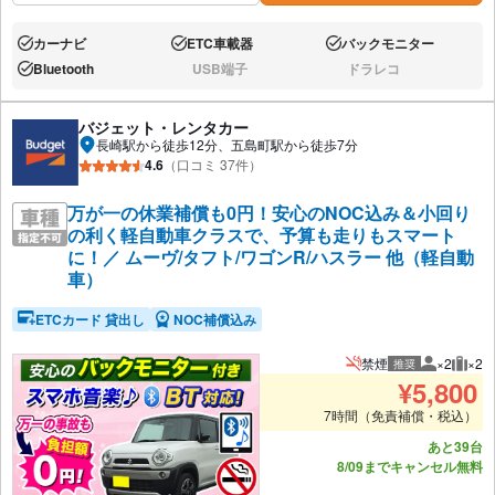
カーナビ
ETC車載器
バックモニター
あり:
あり:
あり:
Bluetooth
USB端子
ドラレコ
あり:
なし:
なし:
バジェット・レンタカー
長崎駅から徒歩12分、五島町駅から徒歩7分
4.6
（口コミ 37件）
万が一の休業補償も0円！安心のNOC込み＆小回り
の利く軽自動車クラスで、予算も走りもスマート
に！／ ムーヴ/タフト/ワゴンR/ハスラー 他（軽自動
車）
ETCカード 貸出し
NOC補償込み
禁煙
×2
×2
推奨
推奨人数
推奨
¥
5,800
7時間（免責補償・税込）
あと39台
8/09までキャンセル無料