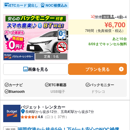
ETCカード 貸出し
NOC補償込み
禁煙
×4
×4
推奨
推奨人数
推奨
¥
6,700
7時間（免責補償・税込）
あと10台
8/09までキャンセル無料
画像を見る
プランを見る
カーナビ
ETC車載器
バックモニター
あり:
あり:
あり:
Bluetooth
USB端子
ドラレコ
あり:
なし:
なし:
バジェット・レンタカー
長崎駅から徒歩12分、五島町駅から徒歩7分
4.6
（口コミ 37件）
福岡空港から徒歩5分！万が一も安心のNOC補償