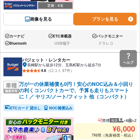
画像を見る
プランを見る
カーナビ
ETC車載器
バックモニター
あり:
あり:
あり:
Bluetooth
USB端子
ドラレコ
あり:
なし:
なし:
バジェット・レンタカー
ヘルプ
長崎駅から徒歩12分、五島町駅から徒歩7分
4.6
（口コミ 37件）
万が一の休業補償も0円！安心のNOC込み＆小回り
の利くコンパクトカーで、予算も走りもスマート
に！／ ヤリス/ノート/フィット 他（コンパクト）
ETCカード 貸出し
NOC補償込み
禁煙
×4
×2
推奨
推奨人数
推奨
¥
6,000
7時間（免責補償・税込）