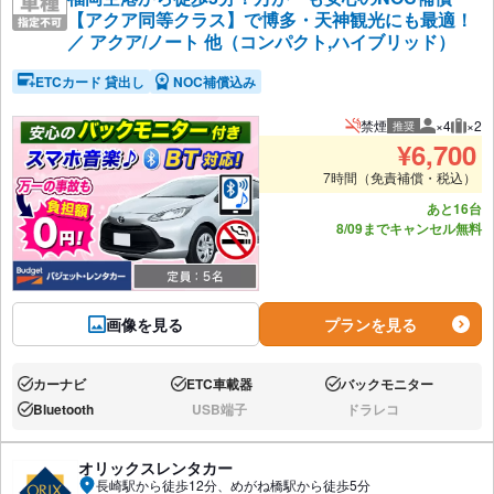
【アクア同等クラス】で博多・天神観光にも最適！
／ アクア/ノート 他（コンパクト,ハイブリッド）
ETCカード 貸出し
NOC補償込み
禁煙
×4
×2
推奨
推奨人数
推奨
¥
6,700
7時間（免責補償・税込）
あと16台
8/09までキャンセル無料
画像を見る
プランを見る
カーナビ
ETC車載器
バックモニター
あり:
あり:
あり:
Bluetooth
USB端子
ドラレコ
あり:
なし:
なし:
オリックスレンタカー
長崎駅から徒歩12分、めがね橋駅から徒歩5分