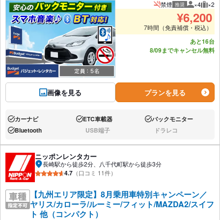
禁煙
×4
×2
推奨
推奨人数
推奨
¥
6,200
7時間（免責補償・税込）
あと16台
8/09までキャンセル無料
画像を見る
プランを見る
カーナビ
ETC車載器
バックモニター
あり:
あり:
あり:
Bluetooth
USB端子
ドラレコ
あり:
なし:
なし:
ニッポンレンタカー
長崎駅から徒歩2分、八千代町駅から徒歩3分
4.7
（口コミ 11件）
【九州エリア限定】8月乗用車特別キャンペーン／
ヤリス/カローラ/ルーミー/フィット/MAZDA2/スイフ
ト 他（コンパクト）