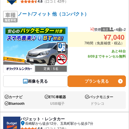
4.6
（口コミ 42件）
ノート/フィット 他（コンパクト）
禁煙
×4
×2
推奨
推奨人数
推奨
¥
7,040
7時間（免責補償・税込）
あと48台
8/09までキャンセル無料
画像を見る
プランを見る
カーナビ
ETC車載器
バックモニター
あり:
あり:
あり:
Bluetooth
USB端子
ドラレコ
あり:
なし:
なし:
バジェット・レンタカー
長崎駅から徒歩12分、五島町駅から徒歩7分
4.6
（口コミ 37件）