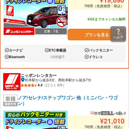
7時間（免責補償・税込）
あと5台
8/08までキャンセル無料
プランを見る
ヘルプ
カーナビ
ETC車載器
バックモニター
あり:
あり:
あり:
Bluetooth
USB端子
ドラレコ
あり:
なし:
あり:
ニッポンレンタカー
松本駅から徒歩3分、西松本駅から徒歩7分
4.4
（口コミ 6件）
ノア/セレナ/ステップワゴン 他（ミニバン・ワゴ
ン）
禁煙
×6
×3
推奨
推奨人数
推奨
¥
21,010
7時間（免責補償・税込）