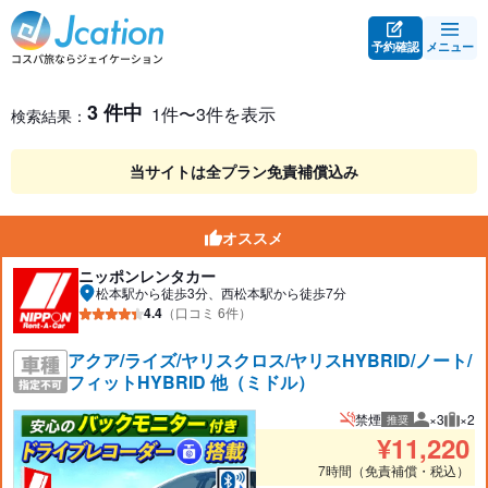
予約確認
メニュー
レンタカー検索・比較
レンタカー検索結果
3 件中
1件〜3件を表示
検索結果：
当サイトは全プラン免責補償込み
オススメ
ニッポンレンタカー
松本駅から徒歩3分、西松本駅から徒歩7分
4.4
（口コミ 6件）
アクア/ライズ/ヤリスクロス/ヤリスHYBRID/ノート/
フィットHYBRID 他（ミドル）
禁煙
×3
×2
推奨
推奨人数
推奨
¥
11,220
7時間（免責補償・税込）