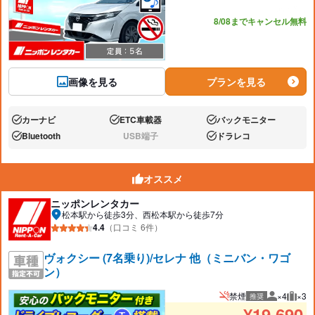
あと3台
8/08までキャンセル無料
画像を見る
プランを見る
カーナビ
ETC車載器
バックモニター
あり:
あり:
あり:
Bluetooth
USB端子
ドラレコ
あり:
なし:
あり:
オススメ
ニッポンレンタカー
松本駅から徒歩3分、西松本駅から徒歩7分
4.4
（口コミ 6件）
ヴォクシー (7名乗り)/セレナ 他（ミニバン・ワゴ
ン）
禁煙
×4
×3
推奨
推奨人数
推奨
¥
19,690