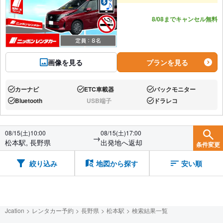
あと2台
8/08までキャンセル無料
画像を見る
プランを見る
カーナビ
ETC車載器
バックモニター
あり:
あり:
あり:
Bluetooth
USB端子
ドラレコ
あり:
なし:
あり:
08/15(土)10:00
08/15(土)17:00
→
松本駅, 長野県
出発地へ返却
条件変更
絞り込み
地図から探す
安い順
Jcation
レンタカー予約
長野県
松本駅
検索結果一覧