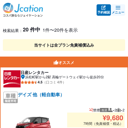
予約確認
メニュー
レンタカー検索・比較
レンタカー検索結果
20 件中
1件〜20件を表示
検索結果：
当サイトは全プラン免責補償込み
オススメ
日産レンタカー
浜松町駅から2駅 高輪ゲートウェイ駅から徒歩20分
4.5
（口コミ 4件）
デイズ 他（軽自動車）
禁煙
×2
×2
推奨
推奨人数
推奨
¥
9,680
7時間（免責補償・税込）