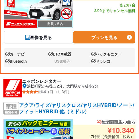
あと87台
8/09までキャンセル無料
画像を見る
プランを見る
カーナビ
ETC車載器
バックモニター
あり:
あり:
あり:
Bluetooth
USB端子
ドラレコ
あり:
なし:
あり:
ニッポンレンタカー
浜松町駅から徒歩2分、大門駅から徒歩2分
4.4
（口コミ 3件）
アクア/ライズ/ヤリスクロス/ヤリスHYBRID/ノート/
フィットHYBRID 他（ミドル）
禁煙
×3
×2
推奨
推奨人数
推奨
¥
10,340
7時間（免責補償・税込）