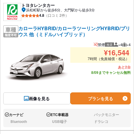
トヨタレンタカー
浜松町駅から徒歩6分、大門駅から徒歩3分
4.8
（口コミ 2件）
カローラHYBRID/カローラツーリングHYBRID/プリ
ウス 他（ミドル,ハイブリッド）
禁煙
×4
×4
推奨
推奨人数
推奨
¥
16,544
7時間（免責補償・税込）
あと2台
8/09までキャンセル無料
画像を見る
プランを見る
カーナビ
ETC車載器
バックモニター
あり:
あり:
なし:
Bluetooth
USB端子
ドラレコ
なし:
なし:
なし: