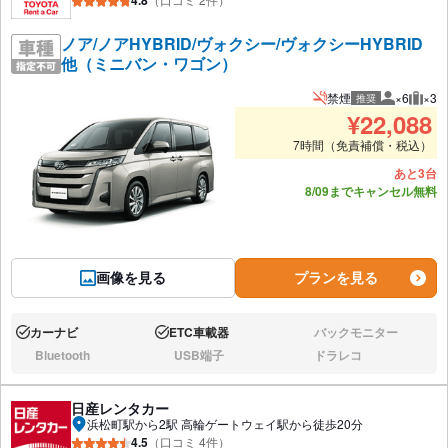
4.8
ノア/ノアHYBRID/ヴォクシー/ヴォクシーHYBRID
他（ミニバン・ワゴン）
禁煙
×6
×3
推奨
推奨人数
推奨
¥
22,088
7時間（免責補償・税込）
あと3台
8/09までキャンセル無料
画像を見る
プランを見る
カーナビ
ETC車載器
バックモニター
あり:
あり:
なし:
Bluetooth
USB端子
ドラレコ
なし:
なし:
なし:
日産レンタカー
浜松町駅から2駅 高輪ゲートウェイ駅から徒歩20分
4.5
（口コミ 4件）