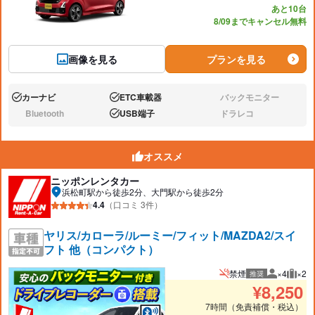
あと10台
8/09までキャンセル無料
画像を見る
プランを見る
カーナビ
ETC車載器
バックモニター
あり:
あり:
なし:
Bluetooth
USB端子
ドラレコ
なし:
あり:
なし:
オススメ
ニッポンレンタカー
浜松町駅から徒歩2分、大門駅から徒歩2分
4.4
（口コミ 3件）
ヤリス/カローラ/ルーミー/フィット/MAZDA2/スイ
フト 他（コンパクト）
禁煙
×4
×2
推奨
推奨人数
推奨
¥
8,250
7時間（免責補償・税込）