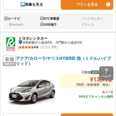
画像を見る
プランを見る
カーナビ
ETC車載器
バックモニター
あり:
あり:
なし:
Bluetooth
USB端子
ドラレコ
なし:
あり:
なし:
トヨタレンタカー
浜松町駅から徒歩6分、大門駅から徒歩3分
4.8
（口コミ 2件）
アクア/カローラ/ヤリスHYBRID 他（ミドル,ハイブ
リッド）
禁煙
×4
×3
推奨
推奨人数
推奨
ヘルプ
¥
13,772
7時間（免責補償・税込）
あと1台
8/09までキャンセル無料