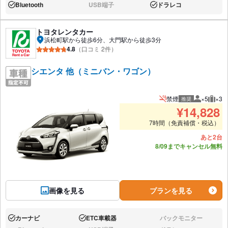
Bluetooth
USB端子
ドラレコ
あり:
なし:
あり:
トヨタレンタカー
浜松町駅から徒歩6分、大門駅から徒歩3分
4.8
（口コミ 2件）
シエンタ 他（ミニバン・ワゴン）
禁煙
×5
×3
推奨
推奨人数
推奨
¥
14,828
7時間（免責補償・税込）
あと2台
8/09までキャンセル無料
画像を見る
プランを見る
カーナビ
ETC車載器
バックモニター
あり:
あり:
なし: