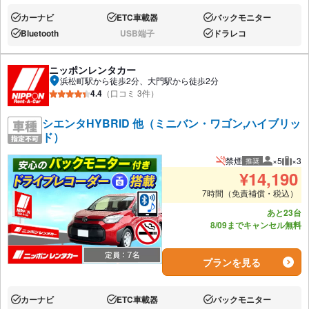
カーナビ
ETC車載器
バックモニター
あり:
あり:
あり:
Bluetooth
USB端子
ドラレコ
あり:
なし:
あり:
ニッポンレンタカー
浜松町駅から徒歩2分、大門駅から徒歩2分
4.4
（口コミ 3件）
シエンタHYBRID 他（ミニバン・ワゴン,ハイブリッ
ド）
禁煙
×5
×3
推奨
推奨人数
推奨
¥
14,190
7時間（免責補償・税込）
あと23台
8/09までキャンセル無料
プランを見る
カーナビ
ETC車載器
バックモニター
あり:
あり:
あり: