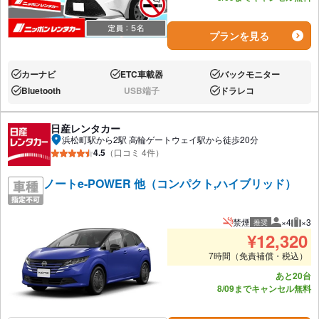
プランを見る
カーナビ
ETC車載器
バックモニター
あり:
あり:
あり:
Bluetooth
USB端子
ドラレコ
あり:
なし:
あり:
日産レンタカー
浜松町駅から2駅 高輪ゲートウェイ駅から徒歩20分
4.5
（口コミ 4件）
ノートe-POWER 他（コンパクト,ハイブリッド）
禁煙
×4
×3
推奨
推奨人数
推奨
¥
12,320
7時間（免責補償・税込）
あと20台
8/09までキャンセル無料