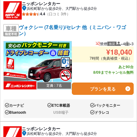
ニッポンレンタカー
浜松町駅から徒歩2分、大門駅から徒歩2分
4.4
（口コミ 3件）
ヴォクシー (7名乗り)/セレナ 他（ミニバン・ワゴ
ン）
禁煙
×4
×3
推奨
推奨人数
推奨
¥
18,040
7時間（免責補償・税込）
あと90台
8/09までキャンセル無料
プランを見る
カーナビ
ETC車載器
バックモニター
あり:
あり:
あり:
Bluetooth
USB端子
ドラレコ
あり:
なし:
あり:
ニッポンレンタカー
浜松町駅から徒歩2分、大門駅から徒歩2分