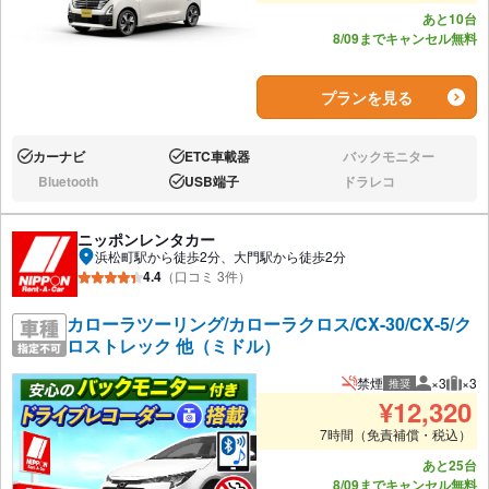
あと10台
8/09までキャンセル無料
プランを見る
カーナビ
ETC車載器
バックモニター
あり:
あり:
なし:
Bluetooth
USB端子
ドラレコ
なし:
あり:
なし:
ニッポンレンタカー
浜松町駅から徒歩2分、大門駅から徒歩2分
4.4
（口コミ 3件）
カローラツーリング/カローラクロス/CX-30/CX-5/ク
ロストレック 他（ミドル）
禁煙
×3
×3
推奨
推奨人数
推奨
¥
12,320
7時間（免責補償・税込）
あと25台
8/09までキャンセル無料