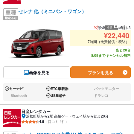
セレナ 他（ミニバン・ワゴン）
禁煙
×6
×3
推奨
推奨人数
推奨
¥
22,440
7時間（免責補償・税込）
あと20台
8/09までキャンセル無料
画像を見る
プランを見る
カーナビ
ETC車載器
バックモニター
あり:
あり:
なし:
Bluetooth
USB端子
ドラレコ
なし:
あり:
なし:
日産レンタカー
浜松町駅から2駅 高輪ゲートウェイ駅から徒歩20分
4.5
（口コミ 4件）