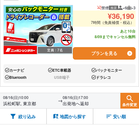
禁煙
×6
×3
推奨
推奨人数
推奨
¥
36,190
7時間（免責補償・税込）
あと10台
8/09までキャンセル無料
プランを見る
カーナビ
ETC車載器
バックモニター
あり:
あり:
あり:
Bluetooth
USB端子
ドラレコ
あり:
なし:
あり:
08/16(日)10:00
08/16(日)17:00
→
浜松町駅, 東京都
出発地へ返却
条件変更
絞り込み
地図から探す
安い順