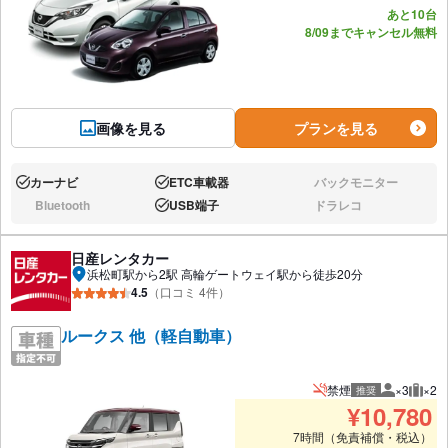
あと10台
8/09までキャンセル無料
画像を見る
プランを見る
カーナビ
ETC車載器
バックモニター
あり:
あり:
なし:
Bluetooth
USB端子
ドラレコ
なし:
あり:
なし:
日産レンタカー
浜松町駅から2駅 高輪ゲートウェイ駅から徒歩20分
4.5
（口コミ 4件）
ルークス 他（軽自動車）
禁煙
×3
×2
推奨
推奨人数
推奨
¥
10,780
7時間（免責補償・税込）