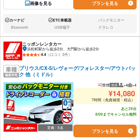
画像を見る
プランを見る
カーナビ
ETC車載器
バックモニター
あり:
あり:
なし:
Bluetooth
USB端子
ドラレコ
なし:
なし:
なし:
ニッポンレンタカー
浜松町駅から徒歩2分、大門駅から徒歩2分
4.4
（口コミ 3件）
プリウス/CX-5/レヴォーグ/フォレスター/アウトバッ
ク 他（ミドル）
禁煙
×4
×4
推奨
推奨人数
推奨
¥
14,080
7時間（免責補償・税込）
あと29台
8/09までキャンセル無料
プランを見る