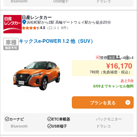
Bluetooth
USB端子
ドラレコ
なし:
なし:
なし:
日産レンタカー
浜松町駅から2駅 高輪ゲートウェイ駅から徒歩20分
4.5
（口コミ 4件）
キックスe-POWER 1.2 他（SUV）
禁煙
×4
×4
推奨
推奨人数
推奨
¥
16,170
7時間（免責補償・税込）
あと5台
8/09までキャンセル無料
プランを見る
カーナビ
ETC車載器
バックモニター
あり:
あり:
なし:
Bluetooth
USB端子
ドラレコ
なし:
あり:
なし: