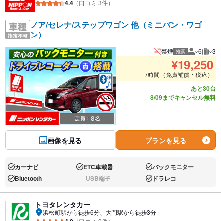
4.4
（口コミ 3件）
ノア/セレナ/ステップワゴン 他（ミニバン・ワゴ
ン）
禁煙
×6
×3
推奨
推奨人数
推奨
¥
19,250
7時間（免責補償・税込）
あと30台
8/09までキャンセル無料
画像を見る
プランを見る
カーナビ
ETC車載器
バックモニター
あり:
あり:
あり:
Bluetooth
USB端子
ドラレコ
あり:
なし:
あり:
トヨタレンタカー
浜松町駅から徒歩6分、大門駅から徒歩3分
（口コミ 2件）