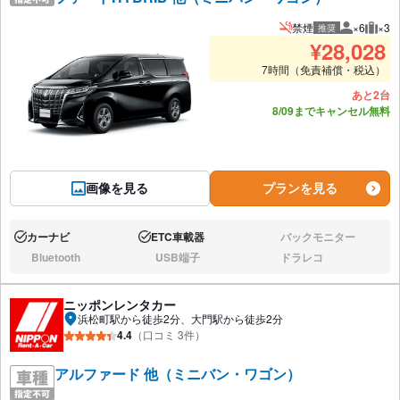
禁煙
×6
×3
推奨
推奨人数
推奨
¥
28,028
7時間（免責補償・税込）
あと2台
8/09までキャンセル無料
画像を見る
プランを見る
カーナビ
ETC車載器
バックモニター
あり:
あり:
なし:
Bluetooth
USB端子
ドラレコ
なし:
なし:
なし:
ニッポンレンタカー
浜松町駅から徒歩2分、大門駅から徒歩2分
4.4
（口コミ 3件）
アルファード 他（ミニバン・ワゴン）