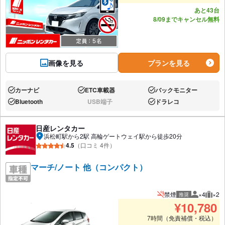
あと43台
8/09までキャンセル無料
画像を見る
プランを見る
カーナビ
ETC車載器
バックモニター
あり:
あり:
あり:
Bluetooth
USB端子
ドラレコ
あり:
なし:
あり:
日産レンタカー
浜松町駅から2駅 高輪ゲートウェイ駅から徒歩20分
4.5
（口コミ 4件）
マーチ/ノート 他（コンパクト）
禁煙
×4
×2
推奨
推奨人数
推奨
¥
10,780
7時間（免責補償・税込）