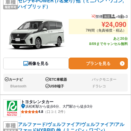
セレナe-POWER (7名乗り) 他（ミニバン・ワゴン,
ハイブリッド）
禁煙
×6
×3
推奨
推奨人数
推奨
¥
24,090
7時間（免責補償・税込）
あと20台
8/09までキャンセル無料
画像を見る
プランを見る
カーナビ
ETC車載器
バックモニター
あり:
あり:
なし:
Bluetooth
USB端子
ドラレコ
なし:
あり:
なし:
トヨタレンタカー
浜松町駅から徒歩6分、大門駅から徒歩3分
4.8
（口コミ 2件）
アルファード/ヴェルファイア/ヴェルファイア/アル
ファードHYBRID 他（ミニバン・ワゴン）