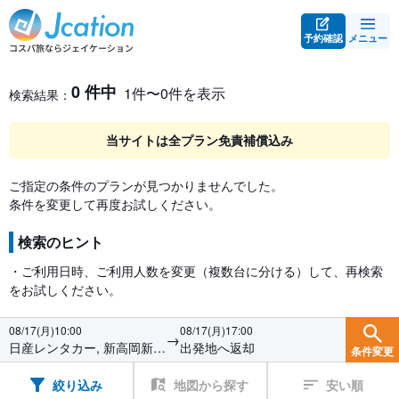
予約確認
メニュー
レンタカー検索・比較
レンタカー検索結果
0 件中
1件〜0件を表示
検索結果：
当サイトは全プラン免責補償込み
ご指定の条件のプランが見つかりませんでした。
条件を変更して再度お試しください。
検索のヒント
・ご利用日時、ご利用人数を変更（複数台に分ける）して、再検索
をお試しください。
08/17(月)10:00
08/17(月)17:00
→
日産レンタカー, 新高岡新幹
出発地へ返却
条件変更
線駅前
絞り込み
地図から探す
安い順