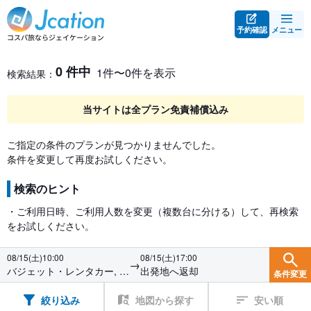
予約確認
メニュー
レンタカー検索・比較
レンタカー検索結果
0 件中
1件〜0件を表示
検索結果：
当サイトは全プラン免責補償込み
ご指定の条件のプランが見つかりませんでした。
条件を変更して再度お試しください。
検索のヒント
・ご利用日時、ご利用人数を変更（複数台に分ける）して、再検索
をお試しください。
08/15(土)10:00
08/15(土)17:00
→
バジェット・レンタカー, 島
出発地へ返却
条件変更
根出雲駅前店
絞り込み
地図から探す
安い順