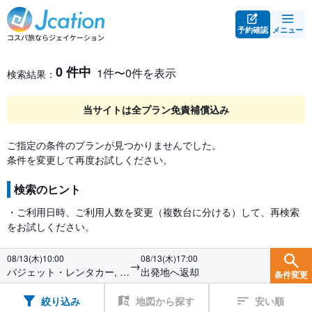
予約確認
メニュー
レンタカー検索・比較
レンタカー検索結果
0 件中
1件〜0件を表示
検索結果：
当サイトは全プラン免責補償込み
ご指定の条件のプランが見つかりませんでした。
条件を変更して再度お試しください。
検索のヒント
・ご利用日時、ご利用人数を変更（複数台に分ける）して、再検索
をお試しください。
08/13(木)10:00
08/13(木)17:00
→
バジェット・レンタカー, 長
出発地へ返却
条件変更
野駅前店
絞り込み
地図から探す
安い順