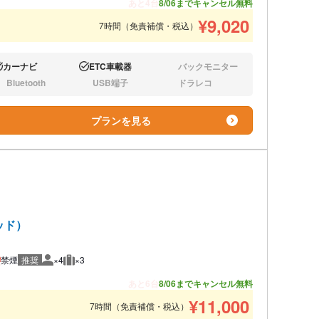
あと4台
8/06までキャンセル無料
¥
9,020
7時間（免責補償・税込）
カーナビ
ETC車載器
バックモニター
り:
あり:
なし:
Bluetooth
USB端子
ドラレコ
し:
なし:
なし:
プランを見る
ッド）
禁煙
推奨
×4
×3
推奨人数
推奨荷物
あと6台
8/06までキャンセル無料
¥
11,000
7時間（免責補償・税込）