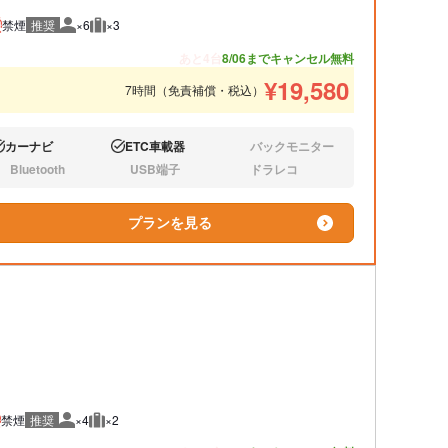
禁煙
推奨
×6
×3
推奨人数
推奨荷物
あと4台
8/06までキャンセル無料
¥
19,580
7時間（免責補償・税込）
カーナビ
ETC車載器
バックモニター
り:
あり:
なし:
Bluetooth
USB端子
ドラレコ
し:
なし:
なし:
プランを見る
禁煙
推奨
×4
×2
推奨人数
推奨荷物