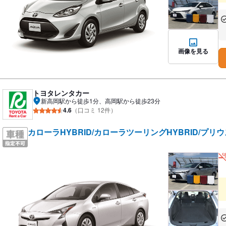
あ
な
画像を見る
トヨタレンタカー
新高岡駅から徒歩1分、高岡駅から徒歩23分
4.6
（口コミ 12件）
カローラHYBRID/カローラツーリングHYBRID/プリ
あ