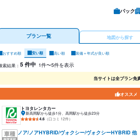
パック
プラン一覧
地図から探す
安い順
おすすめ順
高い順
装備＋年式が良い順
ンタカー検索結果
5 件中
1件〜5件を表示
検索結果：
当サイトは全プラン免
オススメ
トヨタレンタカー
新高岡駅から徒歩1分、高岡駅から徒歩23分
4.6
（口コミ 12件）
ノア/ノアHYBRID/ヴォクシー/ヴォクシーHYBRID