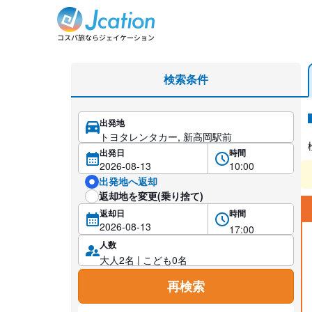
レンタカー検索・比較
検索条件
出発地
レ
出発日
時間
出発地へ返却
返却地を変更(乗り捨て)
返却日
時間
人数
再検索