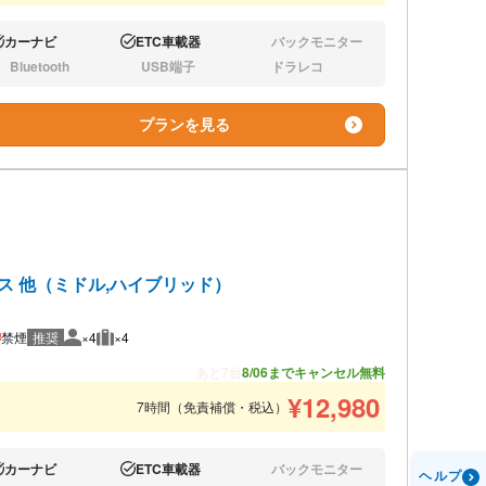
カーナビ
ETC車載器
バックモニター
り:
あり:
なし:
Bluetooth
USB端子
ドラレコ
し:
なし:
なし:
プランを見る
ウス 他（ミドル,ハイブリッド）
禁煙
推奨
×4
×4
推奨人数
推奨荷物
あと7台
8/06までキャンセル無料
¥
12,980
7時間（免責補償・税込）
カーナビ
ETC車載器
バックモニター
ヘルプ
り:
あり:
なし: