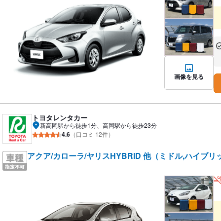
あ
な
画像を見る
トヨタレンタカー
新高岡駅から徒歩1分、高岡駅から徒歩23分
4.6
（口コミ 12件）
アクア/カローラ/ヤリスHYBRID 他（ミドル,ハイブリ