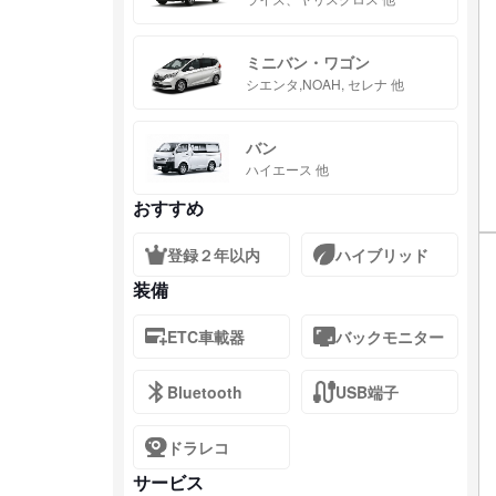
ミニバン・ワゴン
シエンタ,NOAH, セレナ 他
バン
ハイエース 他
おすすめ
登録２年以内
ハイブリッド
装備
ETC車載器
バックモニター
Bluetooth
USB端子
ドラレコ
サービス