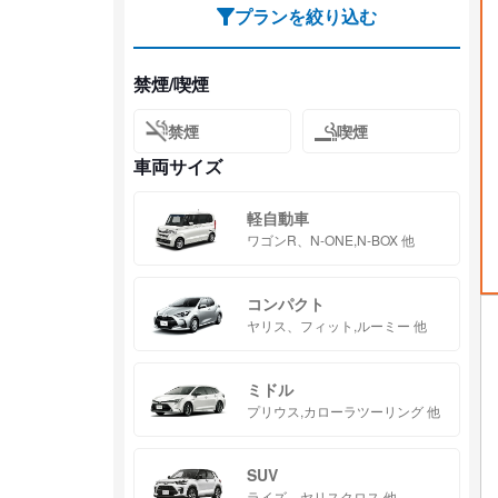
プランを絞り込む
禁煙/喫煙
禁煙
喫煙
車両サイズ
軽自動車
ワゴンR、N-ONE,N-BOX 他
コンパクト
ヤリス、フィット,ルーミー 他
ミドル
プリウス,カローラツーリング 他
SUV
ライズ、ヤリスクロス 他