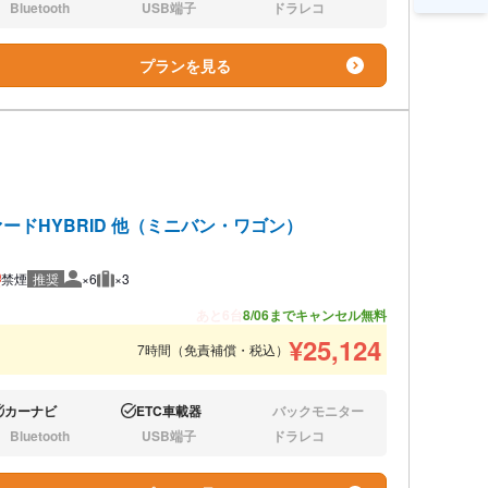
Bluetooth
USB端子
ドラレコ
し:
なし:
なし:
プランを見る
ードHYBRID 他（ミニバン・ワゴン）
禁煙
推奨
×6
×3
推奨人数
推奨荷物
あと6台
8/06までキャンセル無料
¥
25,124
7時間（免責補償・税込）
カーナビ
ETC車載器
バックモニター
り:
あり:
なし:
Bluetooth
USB端子
ドラレコ
し:
なし:
なし: