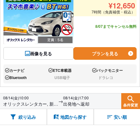
¥
12,650
7時間（免責補償・税込）
あと3台
8/07までキャンセル無料
画像を見る
プランを見る
カーナビ
ETC車載器
バックモニター
あり:
あり:
あり:
Bluetooth
USB端子
ドラレコ
あり:
なし:
なし:
08/14(金)10:00
08/14(金)17:00
→
オリックスレンタカー, 新高
出発地へ返却
条件変更
岡駅前店
絞り込み
地図から探す
安い順