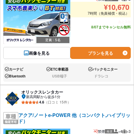
推奨人数
推奨
¥
10,670
7時間（免責補償・税込）
あと3台
8/07までキャンセル無料
画像を見る
プランを見る
カーナビ
ETC車載器
バックモニター
あり:
あり:
あり:
Bluetooth
USB端子
ドラレコ
あり:
なし:
なし:
オリックスレンタカー
新高岡駅から徒歩1分
4.6
（口コミ 15件）
アクア/ノートe-POWER 他（コンパクト,ハイブリッ
ド）
禁煙
×4
×3
推奨
推奨人数
推奨