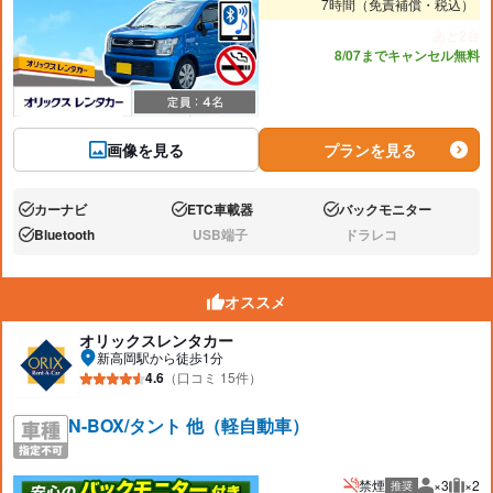
7時間（免責補償・税込）
あと2台
8/07までキャンセル無料
画像を見る
プランを見る
カーナビ
ETC車載器
バックモニター
あり:
あり:
あり:
Bluetooth
USB端子
ドラレコ
あり:
なし:
なし:
オススメ
オリックスレンタカー
新高岡駅から徒歩1分
4.6
（口コミ 15件）
N-BOX/タント 他（軽自動車）
禁煙
×3
×2
推奨