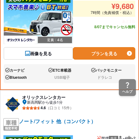
推奨人数
推奨
¥
9,680
7時間（免責補償・税込）
あと2台
8/07までキャンセル無料
画像を見る
プランを見る
カーナビ
ETC車載器
バックモニター
あり:
あり:
あり:
Bluetooth
USB端子
ドラレコ
あり:
なし:
なし:
ヘルプ
オリックスレンタカー
新高岡駅から徒歩1分
4.6
（口コミ 15件）
ノート/フィット 他（コンパクト）
禁煙
×4
×2
推奨