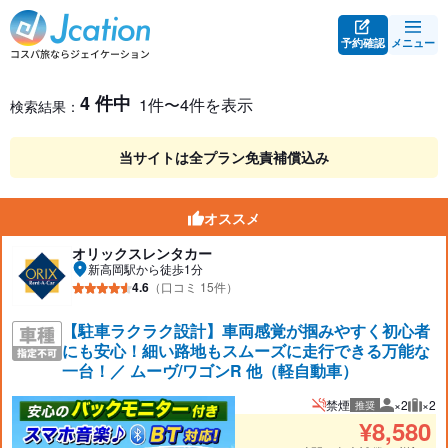
予約確認
メニュー
レンタカー検索・比較
レンタカー検索結果
4 件中
1件〜4件を表示
検索結果：
当サイトは全プラン免責補償込み
オススメ
オリックスレンタカー
新高岡駅から徒歩1分
4.6
（口コミ 15件）
【駐車ラクラク設計】車両感覚が掴みやすく初心者
にも安心！細い路地もスムーズに走行できる万能な
一台！／ ムーヴ/ワゴンR 他（軽自動車）
禁煙
×2
×2
推奨
推奨人数
推奨
¥
8,580