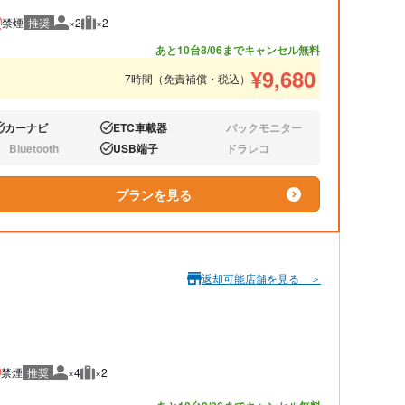
禁煙
推奨
×2
×2
推奨人数
推奨荷物
あと10台
8/06までキャンセル無料
¥
9,680
7時間（免責補償・税込）
カーナビ
ETC車載器
バックモニター
り:
あり:
なし:
Bluetooth
USB端子
ドラレコ
し:
あり:
なし:
プランを見る
返却可能店舗を見る ＞
禁煙
推奨
×4
×2
推奨人数
推奨荷物