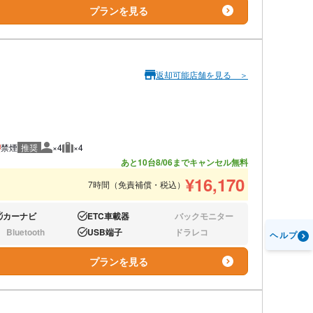
プランを見る
返却可能店舗を見る ＞
禁煙
推奨
×4
×4
推奨人数
推奨荷物
あと10台
8/06までキャンセル無料
¥
16,170
7時間（免責補償・税込）
カーナビ
ETC車載器
バックモニター
り:
あり:
なし:
Bluetooth
USB端子
ドラレコ
ヘルプ
し:
あり:
なし:
プランを見る