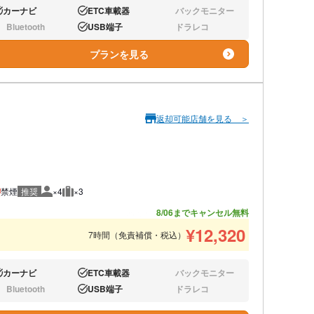
カーナビ
ETC車載器
バックモニター
り:
あり:
なし:
Bluetooth
USB端子
ドラレコ
し:
あり:
なし:
プランを見る
返却可能店舗を見る ＞
禁煙
推奨
×4
×3
推奨人数
推奨荷物
あと9台
8/06までキャンセル無料
¥
12,320
7時間（免責補償・税込）
カーナビ
ETC車載器
バックモニター
り:
あり:
なし:
Bluetooth
USB端子
ドラレコ
し:
あり:
なし: