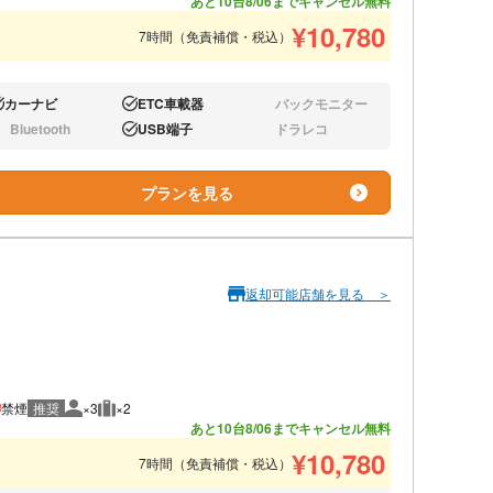
あと10台
8/06までキャンセル無料
¥
10,780
7時間（免責補償・税込）
カーナビ
ETC車載器
バックモニター
り:
あり:
なし:
Bluetooth
USB端子
ドラレコ
し:
あり:
なし:
プランを見る
返却可能店舗を見る ＞
禁煙
推奨
×3
×2
推奨人数
推奨荷物
あと10台
8/06までキャンセル無料
¥
10,780
7時間（免責補償・税込）