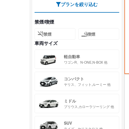
プランを絞り込む
禁煙/喫煙
禁煙
喫煙
車両サイズ
軽自動車
ワゴンR、N-ONE,N-BOX 他
コンパクト
ヤリス、フィット,ルーミー 他
ミドル
プリウス,カローラツーリング 他
SUV
ライズ、ヤリスクロス 他