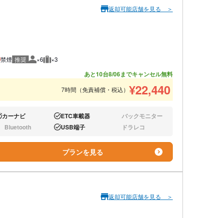
返却可能店舗を見る ＞
禁煙
推奨
×6
×3
推奨人数
推奨荷物
あと10台
8/06までキャンセル無料
¥
22,440
7時間（免責補償・税込）
カーナビ
ETC車載器
バックモニター
り:
あり:
なし:
Bluetooth
USB端子
ドラレコ
し:
あり:
なし:
プランを見る
返却可能店舗を見る ＞