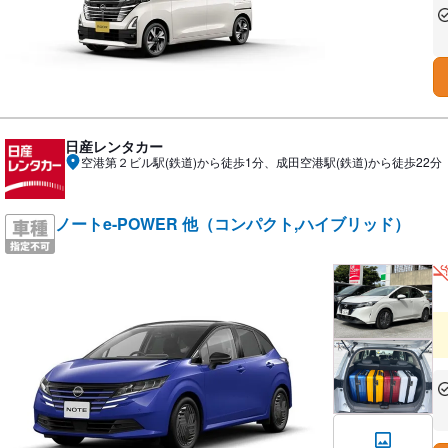
あ
な
日産レンタカー
空港第２ビル駅(鉄道)から徒歩1分、成田空港駅(鉄道)から徒歩22分
ノートe-POWER 他（コンパクト,ハイブリッド）
あ
な