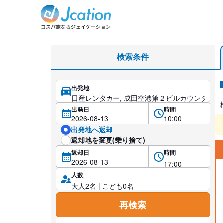
レンタカー検索・比較
検索条件
出発地
レ
出発日
時間
出発地へ返却
返却地を変更(乗り捨て)
返却日
時間
人数
再検索