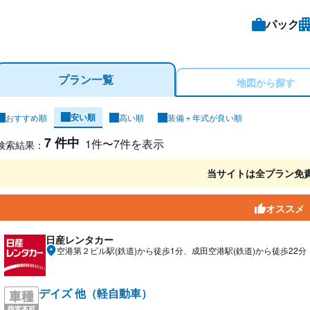
パック
プラン一覧
地図から探す
安い順
おすすめ順
高い順
装備＋年式が良い順
ンタカー検索結果
7 件中
1件〜7件を表示
検索結果：
当サイトは全プラン免
オススメ
日産レンタカー
空港第２ビル駅(鉄道)から徒歩1分、成田空港駅(鉄道)から徒歩22分
デイズ 他（軽自動車）