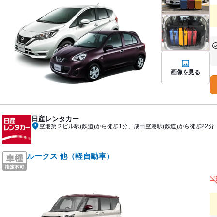
あ
な
画像を見る
日産レンタカー
空港第２ビル駅(鉄道)から徒歩1分、成田空港駅(鉄道)から徒歩22分
ルークス 他（軽自動車）