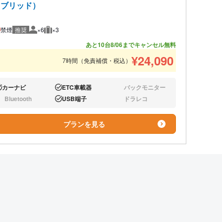
ハイブリッド）
禁煙
推奨
×6
×3
推奨人数
推奨荷物
あと10台
8/06までキャンセル無料
¥
24,090
7時間（免責補償・税込）
カーナビ
ETC車載器
バックモニター
り:
あり:
なし:
Bluetooth
USB端子
ドラレコ
し:
あり:
なし:
プランを見る