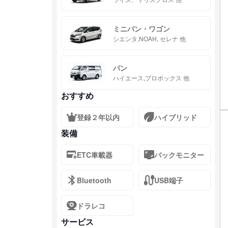
ミニバン・ワゴン
シエンタ,NOAH, セレナ 他
バン
ハイエース,プロボックス 他
おすすめ
登録２年以内
ハイブリッド
装備
ETC車載器
バックモニター
Bluetooth
USB端子
ドラレコ
サービス