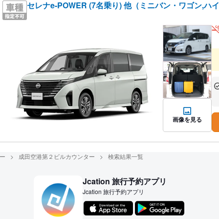
セレナe-POWER (7名乗り) 他（ミニバン・ワゴン,
あ
な
画像を見る
ー
成田空港第２ビルカウンター
検索結果一覧
Jcation 旅行予約アプリ
Jcation 旅行予約アプリ