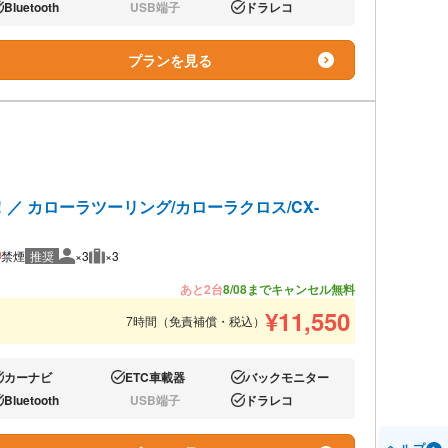
Bluetooth
USB端子
ドラレコ
り:
なし:
あり:
プランを見る
 カローラツーリング/カローラクロス/CX-
禁煙
推奨
×3
×3
推奨人数
推奨荷物
あと2台
8/08までキャンセル無料
¥
11,550
7時間（免責補償・税込）
カーナビ
ETC車載器
バックモニター
り:
あり:
あり:
Bluetooth
USB端子
ドラレコ
り:
なし:
あり: