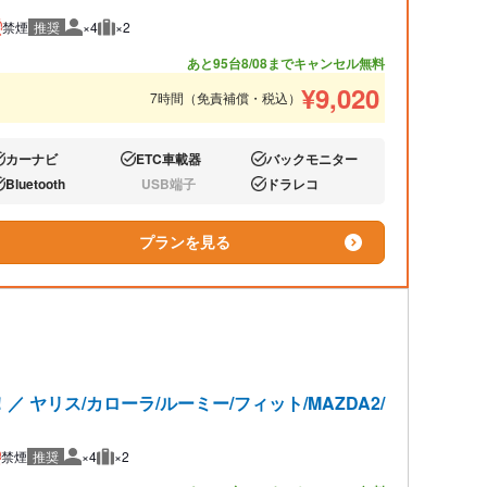
禁煙
推奨
×4
×2
推奨人数
推奨荷物
あと95台
8/08までキャンセル無料
¥
9,020
7時間（免責補償・税込）
カーナビ
ETC車載器
バックモニター
り:
あり:
あり:
Bluetooth
USB端子
ドラレコ
り:
なし:
あり:
プランを見る
ヤリス/カローラ/ルーミー/フィット/MAZDA2/
禁煙
推奨
×4
×2
推奨人数
推奨荷物