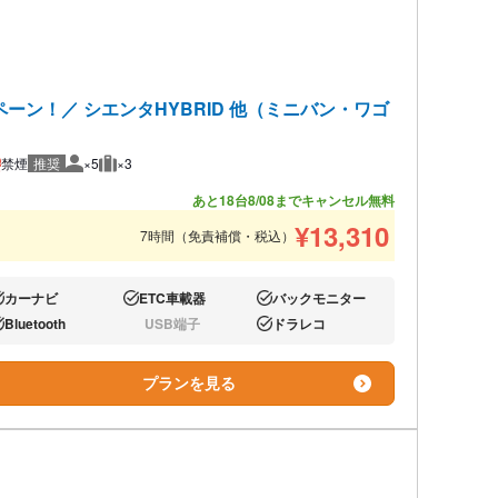
ン！／ シエンタHYBRID 他（ミニバン・ワゴ
禁煙
推奨
×5
×3
推奨人数
推奨荷物
あと18台
8/08までキャンセル無料
¥
13,310
7時間（免責補償・税込）
カーナビ
ETC車載器
バックモニター
り:
あり:
あり:
Bluetooth
USB端子
ドラレコ
り:
なし:
あり:
プランを見る