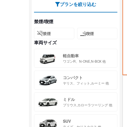
プランを絞り込む
禁煙/喫煙
禁煙
喫煙
車両サイズ
軽自動車
ワゴンR、N-ONE,N-BOX 他
コンパクト
ヤリス、フィット,ルーミー 他
ミドル
プリウス,カローラツーリング 他
SUV
ライズ、ヤリスクロス 他