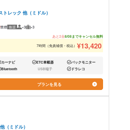
クロストレック 他（ミドル）
禁煙
推奨
×3
×3
推奨人数
推奨荷物
あと2台
8/08までキャンセル無料
¥
13,420
7時間（免責補償・税込）
カーナビ
ETC車載器
バックモニター
り:
あり:
あり:
Bluetooth
USB端子
ドラレコ
り:
なし:
あり:
プランを見る
ク 他（ミドル）