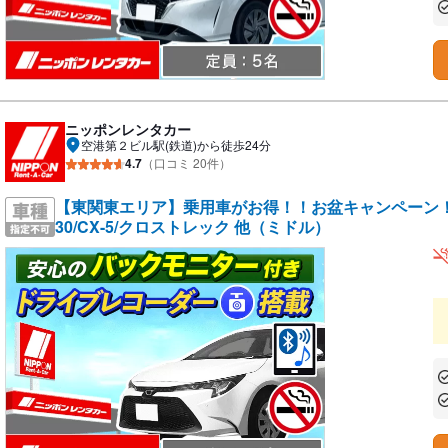
あ
ニッポンレンタカー
空港第２ビル駅(鉄道)から徒歩24分
4.7
（口コミ 20件）
【東関東エリア】乗用車がお得！！お盆キャンペーン！／
30/CX-5/クロストレック 他（ミドル）
あ
あ