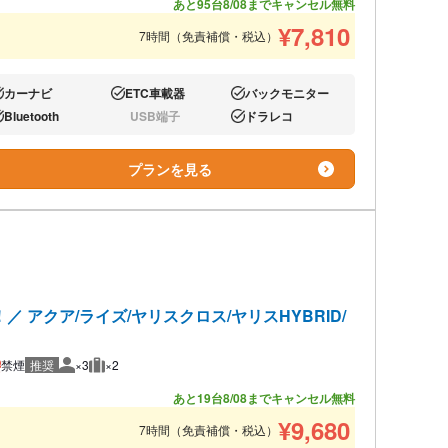
あと95台
8/08までキャンセル無料
¥
7,810
7時間（免責補償・税込）
カーナビ
ETC車載器
バックモニター
り:
あり:
あり:
Bluetooth
USB端子
ドラレコ
り:
なし:
あり:
プランを見る
アクア/ライズ/ヤリスクロス/ヤリスHYBRID/
禁煙
推奨
×3
×2
推奨人数
推奨荷物
あと19台
8/08までキャンセル無料
¥
9,680
7時間（免責補償・税込）