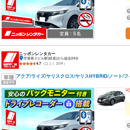
あ
あ
ニッポンレンタカー
空港第２ビル駅(鉄道)から徒歩24分
4.7
（口コミ 20件）
アクア/ライズ/ヤリスクロス/ヤリスHYBRID/ノート/フ
あ