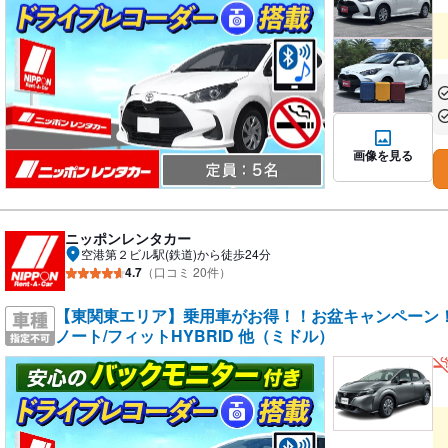
あ
あ
画像を見る
ニッポンレンタカー
空港第２ビル駅(鉄道)から徒歩24分
4.7
（口コミ 20件）
【東関東エリア】乗用車がお得！！お盆キャンペーン！／ 
ノート/フィットHYBRID 他（ミドル）