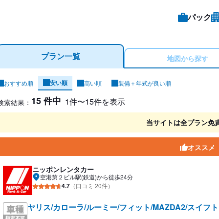
パック
プラン一覧
地図から探す
安い順
おすすめ順
高い順
装備＋年式が良い順
ンタカー検索結果
15 件中
1件〜15件を表示
検索結果：
当サイトは全プラン免
オススメ
ニッポンレンタカー
空港第２ビル駅(鉄道)から徒歩24分
4.7
（口コミ 20件）
ヤリス/カローラ/ルーミー/フィット/MAZDA2/スイフ