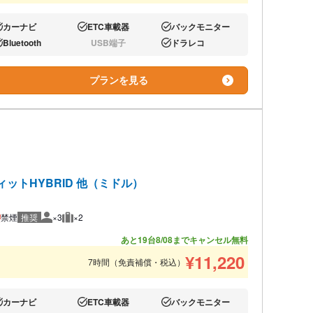
カーナビ
ETC車載器
バックモニター
り:
あり:
あり:
Bluetooth
USB端子
ドラレコ
り:
なし:
あり:
プランを見る
ィットHYBRID 他（ミドル）
禁煙
推奨
×3
×2
推奨人数
推奨荷物
あと19台
8/08までキャンセル無料
¥
11,220
7時間（免責補償・税込）
カーナビ
ETC車載器
バックモニター
り:
あり:
あり: