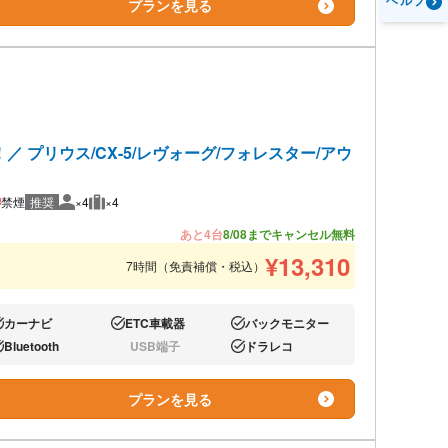
ヘルプ
プランを見る
プリウス/CX-5/レヴォーグ/フォレスター/アウ
禁煙
推奨
×4
×4
推奨人数
推奨荷物
あと4台
8/08までキャンセル無料
¥
13,310
7時間（免責補償・税込）
カーナビ
ETC車載器
バックモニター
り:
あり:
あり:
Bluetooth
USB端子
ドラレコ
り:
なし:
あり:
プランを見る