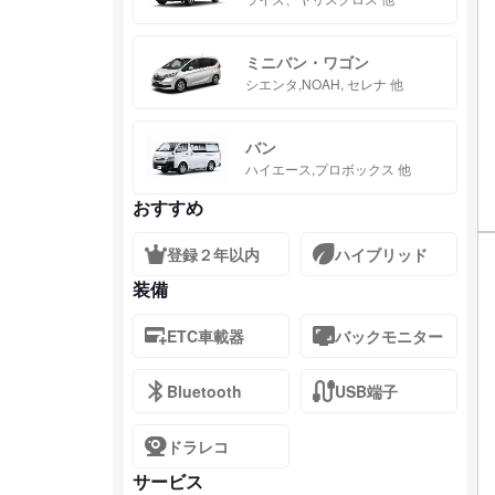
ミニバン・ワゴン
シエンタ,NOAH, セレナ 他
バン
ハイエース,プロボックス 他
おすすめ
登録２年以内
ハイブリッド
装備
ETC車載器
バックモニター
Bluetooth
USB端子
ドラレコ
サービス