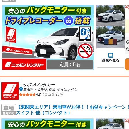
あ
あ
画像を見る
ニッポンレンタカー
空港第２ビル駅(鉄道)から徒歩24分
4.7
（口コミ 20件）
【東関東エリア】乗用車がお得！！お盆キャンペーン！／ 
スイフト 他（コンパクト）