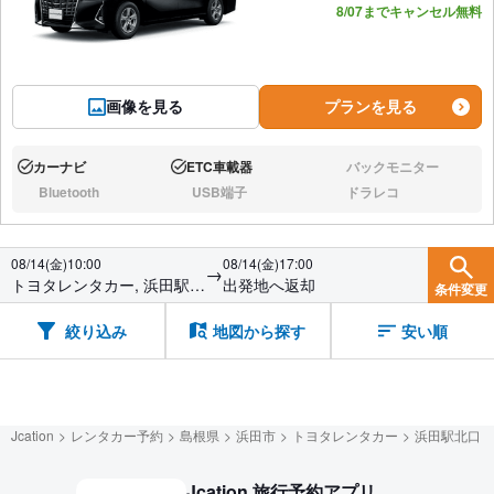
8/07までキャンセル無料
画像を見る
プランを見る
カーナビ
ETC車載器
バックモニター
あり:
あり:
なし:
Bluetooth
USB端子
ドラレコ
なし:
なし:
なし:
08/14(金)10:00
08/14(金)17:00
→
トヨタレンタカー, 浜田駅北
出発地へ返却
条件変更
口
絞り込み
地図から探す
安い順
Jcation
レンタカー予約
島根県
浜田市
トヨタレンタカー
浜田駅北口
Jcation 旅行予約アプリ