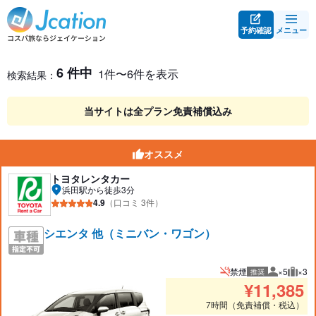
予約確認
メニュー
レンタカー検索・比較
レンタカー検索結果
6 件中
1件〜6件を表示
検索結果：
当サイトは全プラン免責補償込み
オススメ
トヨタレンタカー
浜田駅から徒歩3分
4.9
（口コミ 3件）
シエンタ 他（ミニバン・ワゴン）
禁煙
×5
×3
推奨
推奨人数
推奨
¥
11,385
7時間（免責補償・税込）