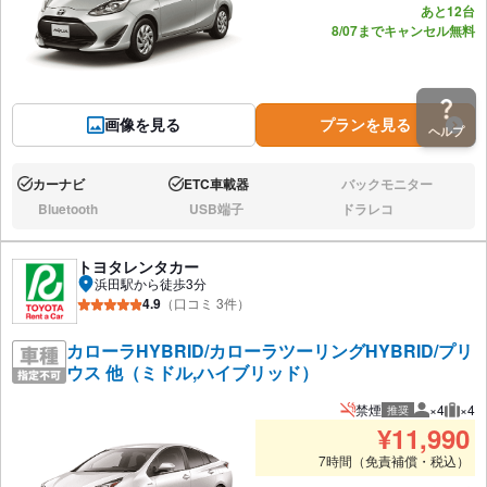
あと12台
8/07までキャンセル無料
画像を見る
プランを見る
ヘルプ
カーナビ
ETC車載器
バックモニター
あり:
あり:
なし:
Bluetooth
USB端子
ドラレコ
なし:
なし:
なし:
トヨタレンタカー
浜田駅から徒歩3分
4.9
（口コミ 3件）
カローラHYBRID/カローラツーリングHYBRID/プリ
ウス 他（ミドル,ハイブリッド）
禁煙
×4
×4
推奨
推奨人数
推奨
¥
11,990
7時間（免責補償・税込）