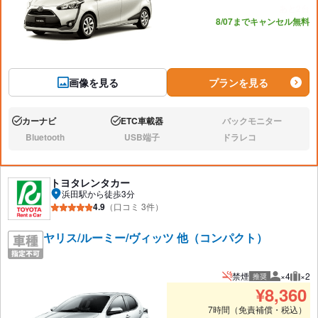
あと2台
8/07までキャンセル無料
画像を見る
プランを見る
カーナビ
ETC車載器
バックモニター
あり:
あり:
なし:
Bluetooth
USB端子
ドラレコ
なし:
なし:
なし:
トヨタレンタカー
浜田駅から徒歩3分
4.9
（口コミ 3件）
ヤリス/ルーミー/ヴィッツ 他（コンパクト）
禁煙
×4
×2
推奨
推奨人数
推奨
¥
8,360
7時間（免責補償・税込）