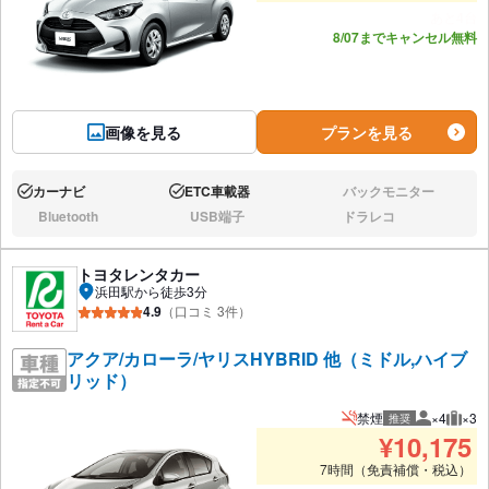
あと4台
8/07までキャンセル無料
画像を見る
プランを見る
カーナビ
ETC車載器
バックモニター
あり:
あり:
なし:
Bluetooth
USB端子
ドラレコ
なし:
なし:
なし:
トヨタレンタカー
浜田駅から徒歩3分
4.9
（口コミ 3件）
アクア/カローラ/ヤリスHYBRID 他（ミドル,ハイブ
リッド）
禁煙
×4
×3
推奨
推奨人数
推奨
¥
10,175
7時間（免責補償・税込）