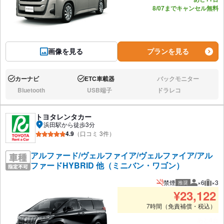
8/07までキャンセル無料
画像を見る
プランを見る
カーナビ
ETC車載器
バックモニター
あり:
あり:
なし:
Bluetooth
USB端子
ドラレコ
なし:
なし:
なし:
トヨタレンタカー
浜田駅から徒歩3分
4.9
（口コミ 3件）
アルファード/ヴェルファイア/ヴェルファイア/アル
ファードHYBRID 他（ミニバン・ワゴン）
禁煙
×6
×3
推奨
推奨人数
推奨
¥
23,122
7時間（免責補償・税込）
あと4台