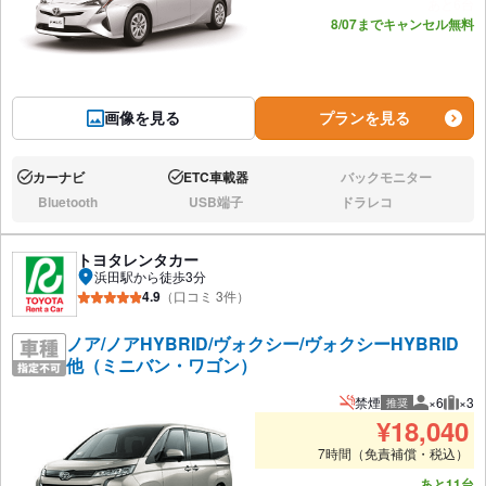
あと6台
8/07までキャンセル無料
画像を見る
プランを見る
カーナビ
ETC車載器
バックモニター
あり:
あり:
なし:
Bluetooth
USB端子
ドラレコ
なし:
なし:
なし:
トヨタレンタカー
浜田駅から徒歩3分
4.9
（口コミ 3件）
ノア/ノアHYBRID/ヴォクシー/ヴォクシーHYBRID
他（ミニバン・ワゴン）
禁煙
×6
×3
推奨
推奨人数
推奨
¥
18,040
7時間（免責補償・税込）
あと11台