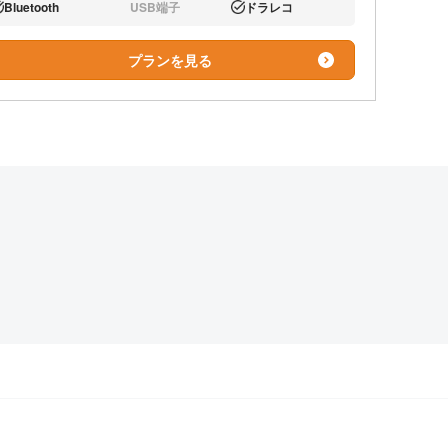
Bluetooth
USB端子
ドラレコ
り:
なし:
あり:
プランを見る