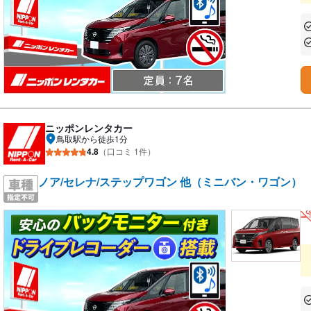
あ
あ
ニッポンレンタカー
鳥取駅から徒歩1分
4.8
（口コミ 1件）
ノア/セレナ/ステップワゴン 他（ミニバン・ワゴン）
あ