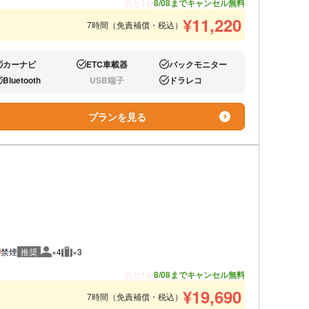
あと1台
8/08までキャンセル無料
¥
11,220
7時間（免責補償・税込）
カーナビ
ETC車載器
バックモニター
り:
あり:
あり:
Bluetooth
USB端子
ドラレコ
り:
なし:
あり:
プランを見る
禁煙
推奨
×4
×3
推奨人数
推奨荷物
あと1台
8/08までキャンセル無料
¥
19,690
7時間（免責補償・税込）