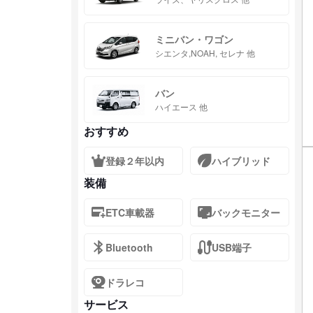
ミニバン・ワゴン
シエンタ,NOAH, セレナ 他
バン
ハイエース 他
おすすめ
登録２年以内
ハイブリッド
装備
ETC車載器
バックモニター
Bluetooth
USB端子
ドラレコ
サービス