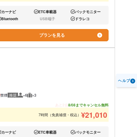
カーナビ
ETC車載器
バックモニター
り:
あり:
あり:
Bluetooth
USB端子
ドラレコ
り:
なし:
あり:
プランを見る
ヘルプ
禁煙
推奨
×6
×3
推奨人数
推奨荷物
あと2台
8/08までキャンセル無料
¥
21,010
7時間（免責補償・税込）
カーナビ
ETC車載器
バックモニター
り:
あり:
あり: