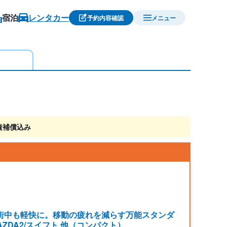
宿泊
レンタカー
予約内容確認
メニュー
責補償込み
街中も軽快に。移動の疲れを減らす万能スタンダ
AZDA2/スイフト 他（コンパクト）