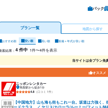
パック
プラン一覧
地図から探す
安い順
おすすめ順
高い順
装備＋年式が良い順
ンタカー検索結果
4 件中
1件〜4件を表示
検索結果：
当サイトは全プラン免
オススメ
ニッポンレンタカー
鳥取駅から徒歩1分
4.8
（口コミ 1件）
【中国地方】山も海も街もこれ一台。坂道は力強く、
ードクラス。／ ヤリス/カローラ/ルーミー/フィット/M