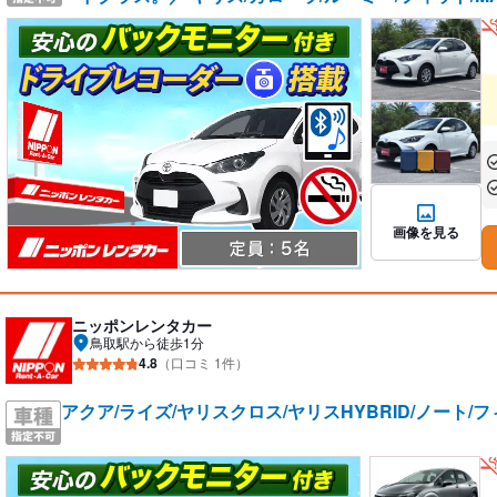
あ
あ
画像を見る
ニッポンレンタカー
鳥取駅から徒歩1分
4.8
（口コミ 1件）
アクア/ライズ/ヤリスクロス/ヤリスHYBRID/ノート/フ