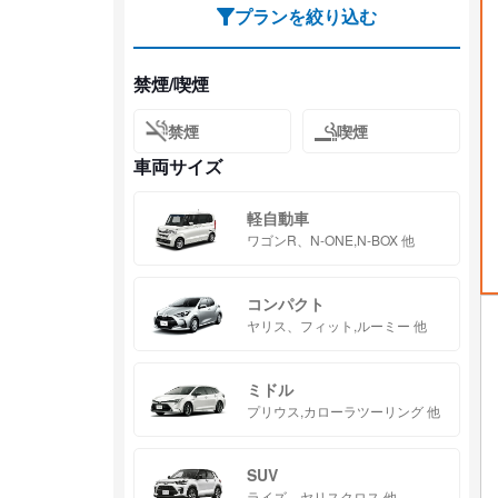
プランを絞り込む
禁煙/喫煙
禁煙
喫煙
車両サイズ
軽自動車
ワゴンR、N-ONE,N-BOX 他
コンパクト
ヤリス、フィット,ルーミー 他
ミドル
プリウス,カローラツーリング 他
SUV
ライズ、ヤリスクロス 他