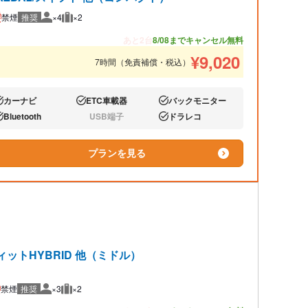
禁煙
推奨
×4
×2
推奨人数
推奨荷物
あと2台
8/08までキャンセル無料
¥
9,020
7時間（免責補償・税込）
カーナビ
ETC車載器
バックモニター
り:
あり:
あり:
Bluetooth
USB端子
ドラレコ
り:
なし:
あり:
プランを見る
ィットHYBRID 他（ミドル）
禁煙
推奨
×3
×2
推奨人数
推奨荷物