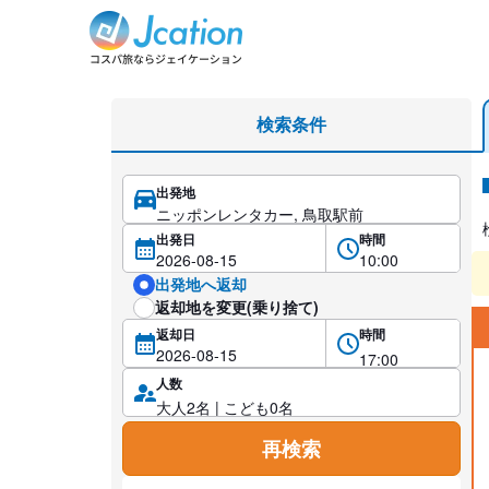
レンタカー検索・比較
検索条件
出発地
レ
出発日
時間
出発地へ返却
返却地を変更(乗り捨て)
返却日
時間
人数
再検索