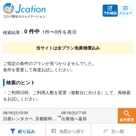
予約確認
メニュー
レンタカー検索・比較
レンタカー検索結果
0 件中
1件〜0件を表示
検索結果：
当サイトは全プラン免責補償込み
ご指定の条件のプランが見つかりませんでした。
条件を変更して再度お試しください。
検索のヒント
・ご利用日時、ご利用人数を変更（複数台に分ける）して、再検索
をお試しください。
08/16(日)10:00
08/16(日)17:00
→
日産レンタカー, 京都新幹線
出発地へ返却
条件変更
駅前
絞り込み
地図から探す
安い順