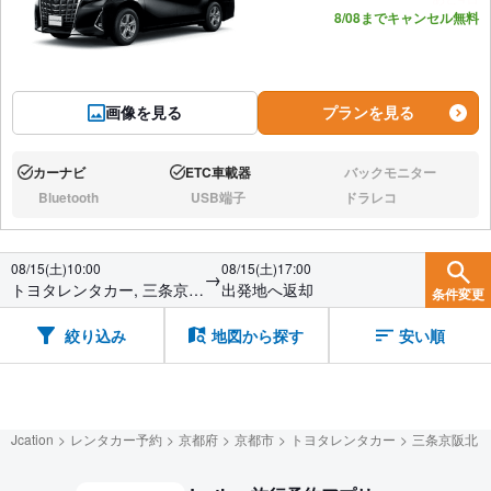
8/08までキャンセル無料
画像を見る
プランを見る
カーナビ
ETC車載器
バックモニター
あり:
あり:
なし:
Bluetooth
USB端子
ドラレコ
なし:
なし:
なし:
08/15(土)10:00
08/15(土)17:00
→
トヨタレンタカー, 三条京阪
出発地へ返却
条件変更
北
絞り込み
地図から探す
安い順
Jcation
レンタカー予約
京都府
京都市
トヨタレンタカー
三条京阪北