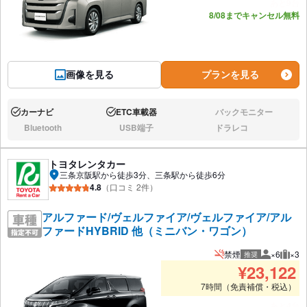
あと9台
8/08までキャンセル無料
画像を見る
プランを見る
カーナビ
ETC車載器
バックモニター
あり:
あり:
なし:
Bluetooth
USB端子
ドラレコ
なし:
なし:
なし:
トヨタレンタカー
三条京阪駅から徒歩3分、三条駅から徒歩6分
4.8
（口コミ 2件）
アルファード/ヴェルファイア/ヴェルファイア/アル
ファードHYBRID 他（ミニバン・ワゴン）
禁煙
×6
×3
推奨
推奨人数
推奨
¥
23,122
7時間（免責補償・税込）
あと4台