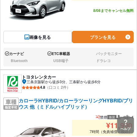
あと4台
8/08までキャンセル無料
画像を見る
プランを見る
カーナビ
ETC車載器
バックモニター
あり:
あり:
なし:
Bluetooth
USB端子
ドラレコ
なし:
なし:
なし:
トヨタレンタカー
三条京阪駅から徒歩3分、三条駅から徒歩6分
4.8
（口コミ 2件）
カローラHYBRID/カローラツーリングHYBRID/プリ
ウス 他（ミドル,ハイブリッド）
禁煙
×4
×4
推奨
推奨人数
推奨
¥
11,990
ヘルプ
7時間（免責補償・税込）