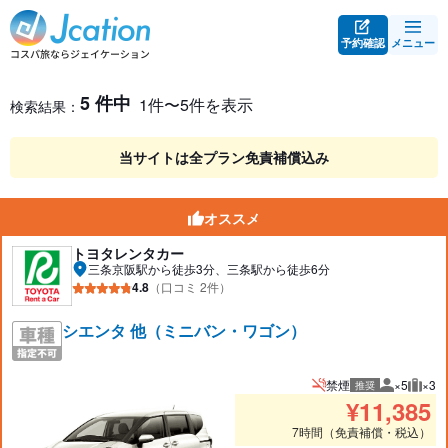
予約確認
メニュー
レンタカー検索・比較
レンタカー検索結果
5 件中
1件〜5件を表示
検索結果：
当サイトは全プラン免責補償込み
オススメ
トヨタレンタカー
三条京阪駅から徒歩3分、三条駅から徒歩6分
4.8
（口コミ 2件）
シエンタ 他（ミニバン・ワゴン）
禁煙
×5
×3
推奨
推奨人数
推奨
¥
11,385
7時間（免責補償・税込）