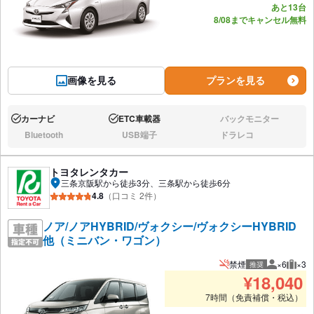
あと13台
8/08までキャンセル無料
画像を見る
プランを見る
カーナビ
ETC車載器
バックモニター
あり:
あり:
なし:
Bluetooth
USB端子
ドラレコ
なし:
なし:
なし:
トヨタレンタカー
三条京阪駅から徒歩3分、三条駅から徒歩6分
4.8
（口コミ 2件）
ノア/ノアHYBRID/ヴォクシー/ヴォクシーHYBRID
他（ミニバン・ワゴン）
禁煙
×6
×3
推奨
推奨人数
推奨
¥
18,040
7時間（免責補償・税込）