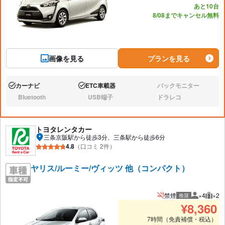
あと10台
8/08までキャンセル無料
画像を見る
プランを見る
カーナビ
ETC車載器
バックモニター
あり:
あり:
なし:
Bluetooth
USB端子
ドラレコ
なし:
なし:
なし:
トヨタレンタカー
三条京阪駅から徒歩3分、三条駅から徒歩6分
4.8
（口コミ 2件）
ヤリス/ルーミー/ヴィッツ 他（コンパクト）
禁煙
×4
×2
推奨
推奨人数
推奨
¥
8,360
7時間（免責補償・税込）