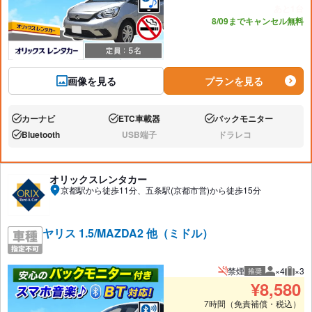
あと1台
8/09までキャンセル無料
画像を見る
プランを見る
カーナビ
ETC車載器
バックモニター
あり:
あり:
あり:
Bluetooth
USB端子
ドラレコ
あり:
なし:
なし:
オリックスレンタカー
京都駅から徒歩11分、五条駅(京都市営)から徒歩15分
ヤリス 1.5/MAZDA2 他（ミドル）
禁煙
×4
×3
推奨
推奨人数
推奨
¥
8,580
7時間（免責補償・税込）