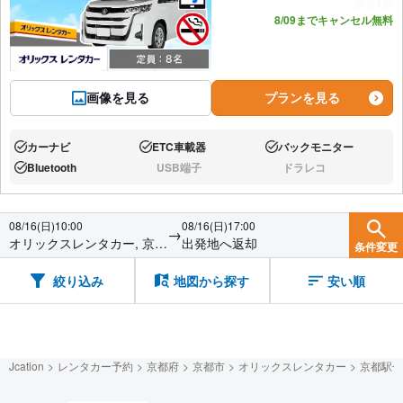
あと1台
8/09までキャンセル無料
画像を見る
プランを見る
カーナビ
ETC車載器
バックモニター
あり:
あり:
あり:
Bluetooth
USB端子
ドラレコ
あり:
なし:
なし:
08/16(日)10:00
08/16(日)17:00
→
オリックスレンタカー, 京都
出発地へ返却
条件変更
駅七条堀川店
絞り込み
地図から探す
安い順
Jcation
レンタカー予約
京都府
京都市
オリックスレンタカー
京都駅七