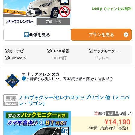
あと2台
8/09までキャンセル無料
画像を見る
プランを見る
カーナビ
ETC車載器
バックモニター
あり:
あり:
あり:
Bluetooth
USB端子
ドラレコ
あり:
なし:
なし:
オリックスレンタカー
京都駅から徒歩11分、五条駅(京都市営)から徒歩15分
ノア/ヴォクシー/セレナ/ステップワゴン 他（ミニバ
ン・ワゴン）
禁煙
×6
×3
推奨
推奨人数
推奨
¥
14,190
7時間（免責補償・税込）