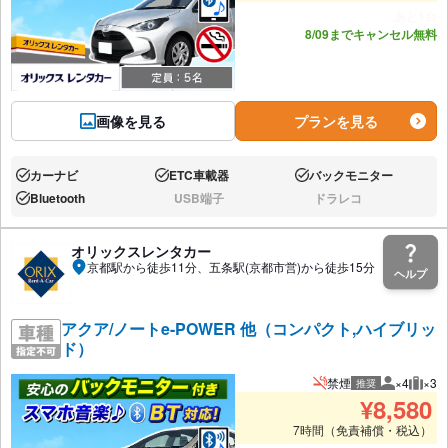
あと1台
8/09までキャンセル無料
画像を見る
プランを見る
カーナビ
ETC車載器
バックモニター
あり:
あり:
あり:
Bluetooth
USB端子
ドラレコ
あり:
なし:
なし:
オリックスレンタカー
京都駅から徒歩11分、五条駅(京都市営)から徒歩15分
ヘルプ
アクア/ノートe-POWER 他（コンパクト,ハイブリッ
ド）
禁煙
×4
×3
推奨
推奨人数
推奨
¥
8,580
7時間（免責補償・税込）