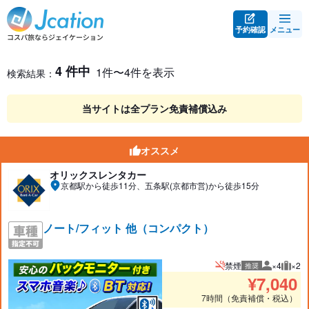
予約確認
メニュー
レンタカー検索・比較
レンタカー検索結果
4 件中
1件〜4件を表示
検索結果：
当サイトは全プラン免責補償込み
オススメ
オリックスレンタカー
京都駅から徒歩11分、五条駅(京都市営)から徒歩15分
ノート/フィット 他（コンパクト）
禁煙
×4
×2
推奨
推奨人数
推奨
¥
7,040
7時間（免責補償・税込）