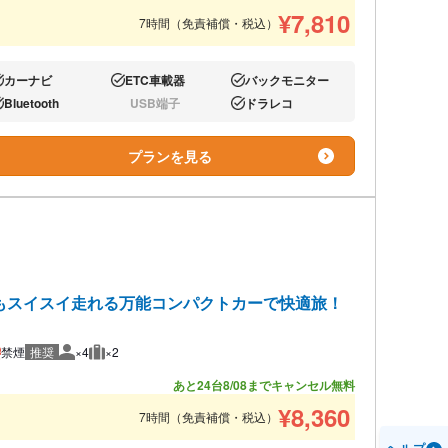
¥
7,810
7時間（免責補償・税込）
カーナビ
ETC車載器
バックモニター
り:
あり:
あり:
Bluetooth
USB端子
ドラレコ
り:
なし:
あり:
プランを見る
もスイスイ走れる万能コンパクトカーで快適旅！
禁煙
推奨
×4
×2
推奨人数
推奨荷物
あと24台
8/08までキャンセル無料
¥
8,360
7時間（免責補償・税込）