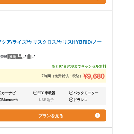
ア/ライズ/ヤリスクロス/ヤリスHYBRID/ノー
禁煙
推奨
×3
×2
推奨人数
推奨荷物
あと97台
8/08までキャンセル無料
¥
9,680
7時間（免責補償・税込）
カーナビ
ETC車載器
バックモニター
り:
あり:
あり:
Bluetooth
USB端子
ドラレコ
り:
なし:
あり:
プランを見る