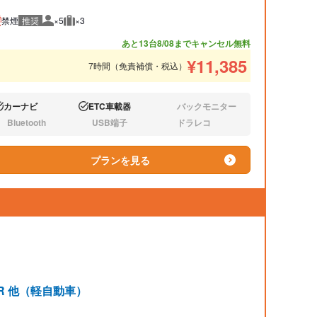
禁煙
推奨
×5
×3
推奨人数
推奨荷物
あと13台
8/08までキャンセル無料
¥
11,385
7時間（免責補償・税込）
カーナビ
ETC車載器
バックモニター
り:
あり:
なし:
Bluetooth
USB端子
ドラレコ
し:
なし:
なし:
プランを見る
ンR 他（軽自動車）