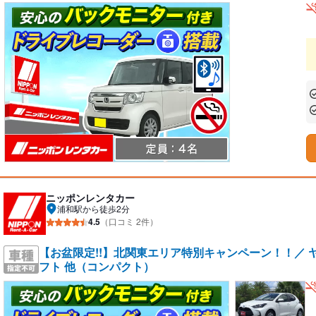
あ
あ
ニッポンレンタカー
浦和駅から徒歩2分
4.5
（口コミ 2件）
【お盆限定!!】北関東エリア特別キャンペーン！！／ ヤリ
フト 他（コンパクト）