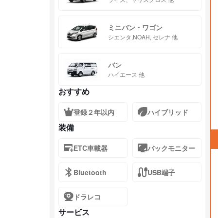
ミニバン・ワゴン
シエンタ,NOAH, セレナ 他
バン
ハイエース 他
おすすめ
登録２年以内
ハイブリッド
装備
ETC車載器
バックモニター
Bluetooth
USB端子
ドラレコ
サービス