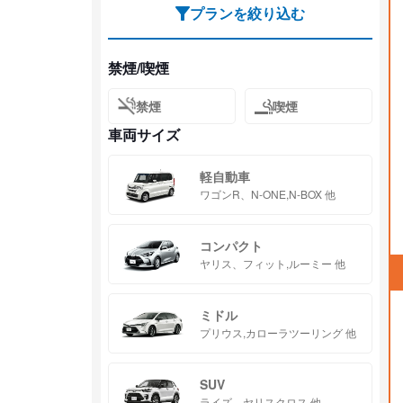
プランを絞り込む
禁煙/喫煙
禁煙
喫煙
車両サイズ
軽自動車
ワゴンR、N-ONE,N-BOX 他
コンパクト
ヤリス、フィット,ルーミー 他
ミドル
プリウス,カローラツーリング 他
SUV
ライズ、ヤリスクロス 他