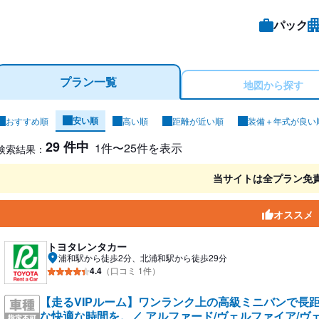
パック
プラン一覧
地図から探す
安い順
おすすめ順
高い順
距離が近い順
装備＋年式が良い
ンタカー検索結果
29 件中
1件〜25件を表示
検索結果：
当サイトは全プラン免
オススメ
トヨタレンタカー
浦和駅から徒歩2分、北浦和駅から徒歩29分
4.4
（口コミ 1件）
【走るVIPルーム】ワンランク上の高級ミニバンで長
な快適な時間を。／ アルファード/ヴェルファイア/ヴェ