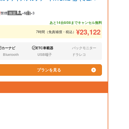
禁煙
推奨
×6
×3
推奨人数
推奨荷物
あと14台
8/08までキャンセル無料
¥
23,122
7時間（免責補償・税込）
カーナビ
ETC車載器
バックモニター
り:
あり:
なし:
Bluetooth
USB端子
ドラレコ
し:
なし:
なし:
プランを見る