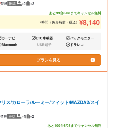
禁煙
推奨
×2
×2
推奨人数
推奨荷物
あと99台
8/08までキャンセル無料
¥
8,140
7時間（免責補償・税込）
カーナビ
ETC車載器
バックモニター
り:
あり:
あり:
Bluetooth
USB端子
ドラレコ
り:
なし:
あり:
プランを見る
ス/カローラ/ルーミー/フィット/MAZDA2/スイ
禁煙
推奨
×4
×2
推奨人数
推奨荷物
あと100台
8/08までキャンセル無料