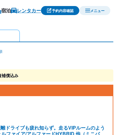
宿泊
レンタカー
予約内容確認
メニュー
順
責補償込み
距離ドライブも疲れ知らず。走るVIPルームのよう
ルファイア/アルファードHYBRID 他（ミニバ