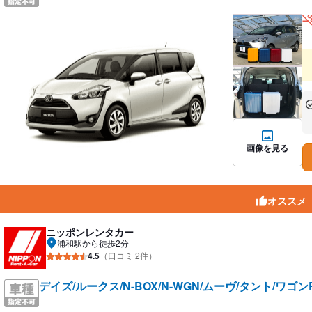
あ
な
画像を見る
オススメ
ニッポンレンタカー
浦和駅から徒歩2分
4.5
（口コミ 2件）
デイズ/ルークス/N-BOX/N-WGN/ムーヴ/タント/ワゴ