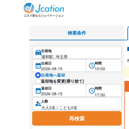
レンタカー検索・比較
検索条件
出発地
レ
出発日
時間
出発地へ返却
返却地を変更(乗り捨て)
返却日
時間
人数
再検索