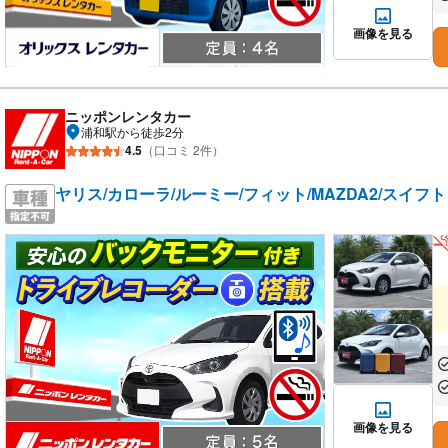
あ
画像を見る
ニッポンレンタカー
浦和駅から徒歩2分
4.5
（口コミ 2件）
ヤリス/カローラ/ルーミー/フィット/MAZDA2/スイフ
あ
あ
画像を見る