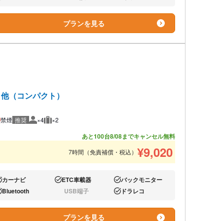
り:
なし:
なし:
プランを見る
ト 他（コンパクト）
禁煙
推奨
×4
×2
推奨人数
推奨荷物
あと100台
8/08までキャンセル無料
¥
9,020
7時間（免責補償・税込）
カーナビ
ETC車載器
バックモニター
り:
あり:
あり:
Bluetooth
USB端子
ドラレコ
り:
なし:
あり:
プランを見る