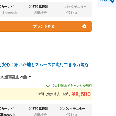
ヘルプ
カーナビ
ETC車載器
バックモニター
り:
あり:
なし:
Bluetooth
USB端子
ドラレコ
し:
なし:
なし:
プランを見る
も安心！細い路地もスムーズに走行できる万能な
禁煙
推奨
×2
×2
推奨人数
推奨荷物
あと10台
8/08までキャンセル無料
¥
8,580
7時間（免責補償・税込）
カーナビ
ETC車載器
バックモニター
り:
あり:
あり:
Bluetooth
USB端子
ドラレコ