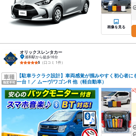
あ
な
画像を見る
オリックスレンタカー
浦和駅から徒歩16分
5
（口コミ 1件）
【駐車ラクラク設計】車両感覚が掴みやすく初心者に
一台！／ ムーヴ/ワゴンR 他（軽自動車）
あ