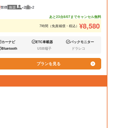
禁煙
推奨
×2
×2
推奨人数
推奨荷物
あと23台
8/07までキャンセル無料
¥
8,580
7時間（免責補償・税込）
カーナビ
ETC車載器
バックモニター
り:
あり:
あり:
Bluetooth
USB端子
ドラレコ
り:
なし:
なし:
プランを見る