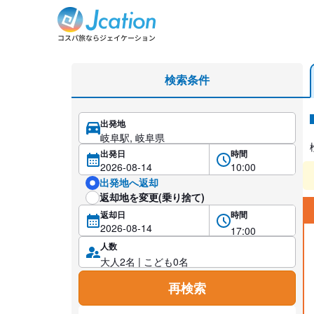
レンタカー検索・比較
検索条件
出発地
レ
出発日
時間
出発地へ返却
返却地を変更(乗り捨て)
返却日
時間
人数
再検索