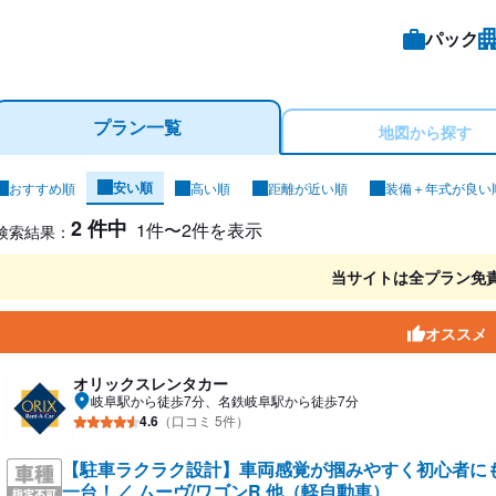
パック
プラン一覧
地図から探す
安い順
おすすめ順
高い順
距離が近い順
装備＋年式が良い
ンタカー検索結果
2 件中
1件〜2件を表示
検索結果：
当サイトは全プラン免
オススメ
オリックスレンタカー
岐阜駅から徒歩7分、名鉄岐阜駅から徒歩7分
4.6
（口コミ 5件）
【駐車ラクラク設計】車両感覚が掴みやすく初心者に
一台！／ ムーヴ/ワゴンR 他（軽自動車）