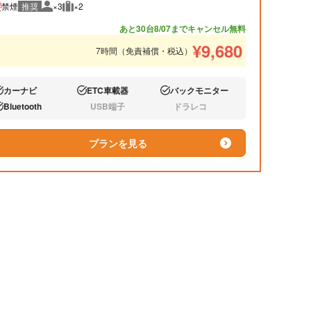
禁煙
推奨
×3
×2
推奨人数
推奨荷物
あと30台
8/07までキャンセル無料
¥
9,680
7時間（免責補償・税込）
カーナビ
ETC車載器
バックモニター
り:
あり:
あり:
Bluetooth
USB端子
ドラレコ
り:
なし:
なし:
プランを見る