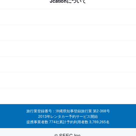
Jcationについて
旅行業登録番号：沖縄県知事登録旅行業 第2-368号
2013年レンタカー予約サービス開始
提携事業者数 774社
累計予約利用者数 3,769,265名
© SEEC Inc.