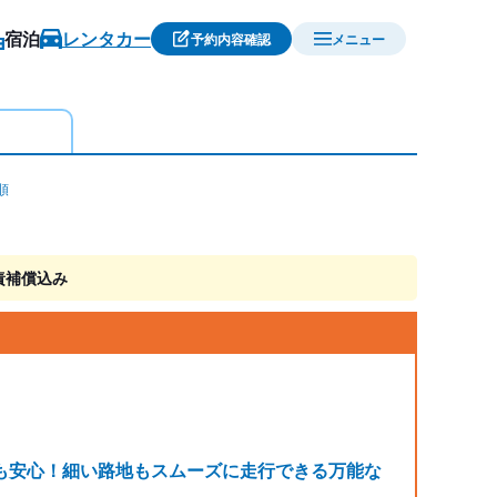
宿泊
レンタカー
予約内容確認
メニュー
順
責補償込み
も安心！細い路地もスムーズに走行できる万能な