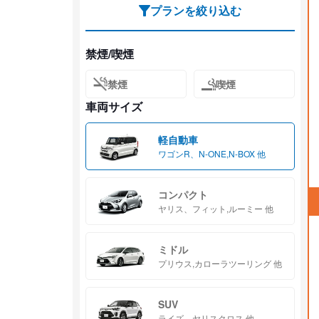
プランを絞り込む
禁煙/喫煙
禁煙
喫煙
車両サイズ
軽自動車
ワゴンR、N-ONE,N-BOX 他
コンパクト
ヤリス、フィット,ルーミー 他
ミドル
プリウス,カローラツーリング 他
SUV
ライズ、ヤリスクロス 他