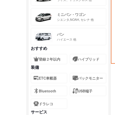
ミニバン・ワゴン
シエンタ,NOAH, セレナ 他
バン
ハイエース 他
おすすめ
登録２年以内
ハイブリッド
装備
ETC車載器
バックモニター
Bluetooth
USB端子
ドラレコ
サービス