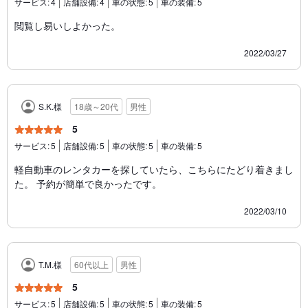
サービス:
4
店舗設備:
4
車の状態:
5
車の装備:
5
閲覧し易いしよかった。
2022/03/27
S.K.様
18歳～20代
男性
5
サービス:
5
店舗設備:
5
車の状態:
5
車の装備:
5
軽自動車のレンタカーを探していたら、こちらにたどり着きまし
た。 予約が簡単で良かったです。
2022/03/10
T.M.様
60代以上
男性
5
サービス:
5
店舗設備:
5
車の状態:
5
車の装備:
5