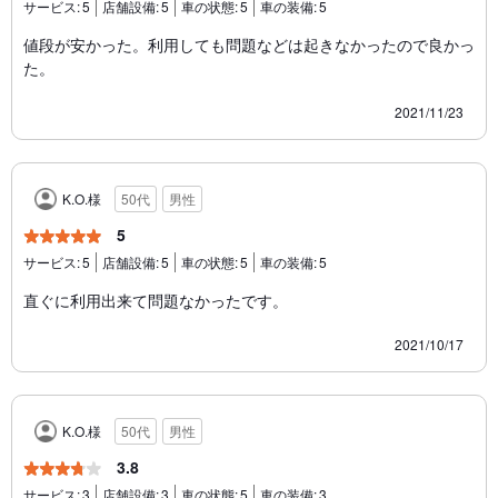
サービス:
5
店舗設備:
5
車の状態:
5
車の装備:
5
値段が安かった。利用しても問題などは起きなかったので良かっ
た。
2021/11/23
K.O.様
50代
男性
5
サービス:
5
店舗設備:
5
車の状態:
5
車の装備:
5
直ぐに利用出来て問題なかったです。
2021/10/17
K.O.様
50代
男性
3.8
サービス:
3
店舗設備:
3
車の状態:
5
車の装備:
3