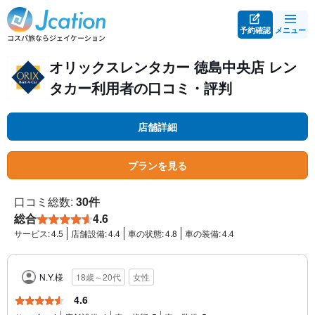
予約確認
メニュー
オリックスレンタカー 徳島中央店 レン
タカー利用者の口コミ・評判
店舗詳細
プランを見る
口コミ総数:
30件
総合
4.6
サービス:
4.5
店舗設備:
4.4
車の状態:
4.8
車の装備:
4.4
N.Y.様
18歳～20代
女性
4.6