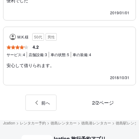
便利でした
2019/01/01
M.K.様
50代
男性
4.2
サービス:
4
店舗設備:
3
車の状態:
5
車の装備:
4
安心して借りられます。
2018/10/31
2/2ページ
前へ
Jcation
レンタカー予約
徳島レンタカー
徳島港レンタカー
徳島駅レンタ
Jcation 旅行予約アプリ